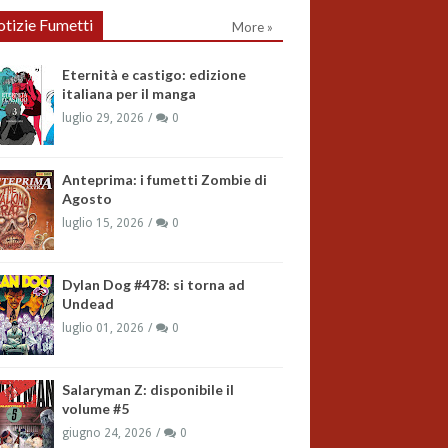
tizie Fumetti
More »
Eternità e castigo: edizione
italiana per il manga
luglio 29, 2026
0
Anteprima: i fumetti Zombie di
Agosto
luglio 15, 2026
0
Dylan Dog #478: si torna ad
Undead
luglio 01, 2026
0
Salaryman Z: disponibile il
volume #5
giugno 24, 2026
0