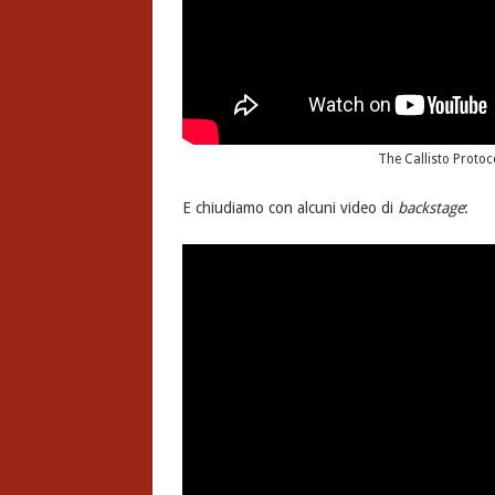
The Callisto Protoc
E chiudiamo con alcuni video di
backstage
: