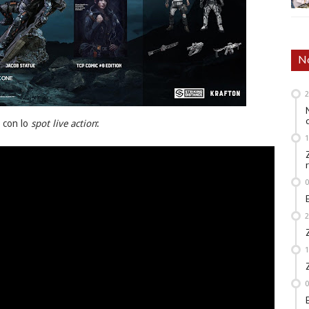
No
o con lo
spot live action
: