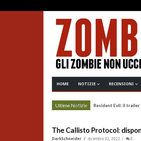
HOME
NOTIZIE
RECENSIONI
Ultime Notizie
Resident Evil: il traile
More »
The Callisto Protocol: dispon
DarkSchneider
dicembre 02, 2022
0