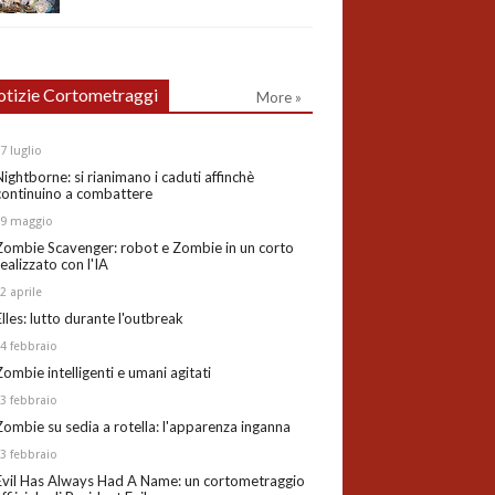
tizie Cortometraggi
More »
27
luglio
Nightborne: si rianimano i caduti affinchè
continuino a combattere
19
maggio
Zombie Scavenger: robot e Zombie in un corto
realizzato con l'IA
02
aprile
Elles: lutto durante l'outbreak
24
febbraio
Zombie intelligenti e umani agitati
13
febbraio
Zombie su sedia a rotella: l'apparenza inganna
03
febbraio
Evil Has Always Had A Name: un cortometraggio