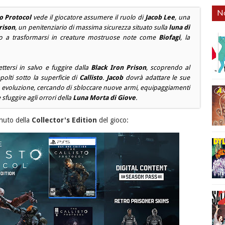
No
to Protocol
vede il giocatore assumere il ruolo di
Jacob Lee
, una
rison
, un penitenziario di massima sicurezza situato sulla
luna di
no a trasformarsi in creature mostruose note come
Biofagi
, la
tersi in salvo e fuggire dalla
Black Iron Prison
, scoprendo al
polti sotto la superficie di
Callisto
.
Jacob
dovrà adattare le sue
da evoluzione, cercando di sbloccare nuove armi, equipaggiamenti
 sfuggire agli orrori della
Luna Morta di Giove
.
enuto della
Collector's Edition
del gioco: