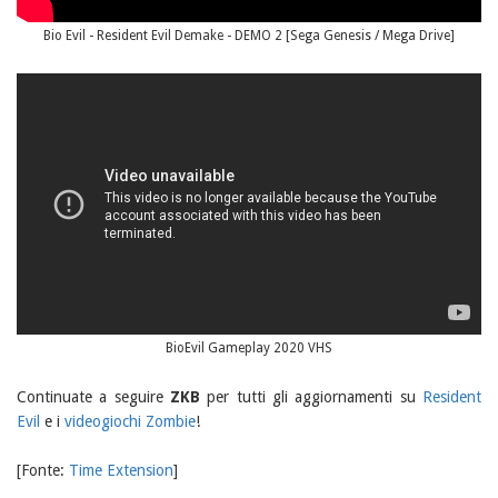
Bio Evil - Resident Evil Demake - DEMO 2 [Sega Genesis / Mega Drive]
BioEvil Gameplay 2020 VHS
Continuate a seguire
ZKB
per tutti gli aggiornamenti su
Resident
Evil
e i
videogiochi Zombie
!
[Fonte:
Time Extension
]