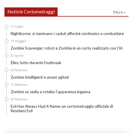
Notizie Cortometraggi
More »
27
luglio
Nightborne: si rianimano i caduti affinchè continuino a combattere
19
maggio
Zombie Scavenger: robot e Zombie in un corto realizzato con l'IA
02
aprile
Elles: lutto durante l'outbreak
24
febbraio
Zombie intelligenti e umani agitati
13
febbraio
Zombie su sedia a rotella: l'apparenza inganna
03
febbraio
Evil Has Always Had A Name: un cortometraggio uffiiciale di
Resident Evil