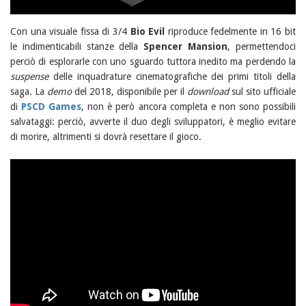
Con una visuale fissa di 3/4
Bio Evil
riproduce fedelmente in 16 bit
le indimenticabili stanze della
Spencer Mansion
, permettendoci
perciò di esplorarle con uno sguardo tuttora inedito ma perdendo la
suspense
delle inquadrature cinematografiche dei primi titoli della
saga. La
demo
del 2018, disponibile per il
download
sul sito ufficiale
di
PSCD Games
, non è però ancora completa e non sono possibili
salvataggi: perciò, avverte il duo degli sviluppatori, è meglio evitare
di morire, altrimenti si dovrà resettare il gioco.