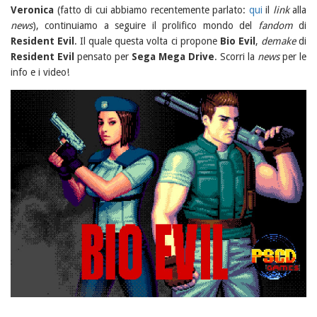
Veronica
(fatto di cui abbiamo recentemente parlato:
qui
il
link
alla
news
), continuiamo a seguire il prolifico mondo del
fandom
di
Resident Evil
. Il quale questa volta ci propone
Bio Evil
,
demake
di
Resident Evil
pensato per
Sega Mega Drive
. Scorri la
news
per le
info e i video!