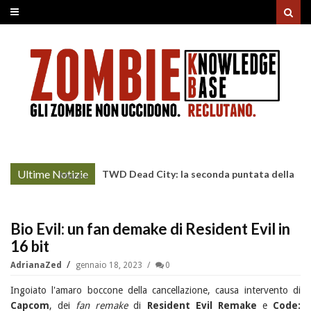
Ultime Notizie
TWD Dead City: la seconda puntata della
More »
Stagione 3 su Sky
Bio Evil: un fan demake di Resident Evil in
16 bit
AdrianaZed
gennaio 18, 2023
0
Ingoiato l'amaro boccone della cancellazione, causa intervento di
Capcom
, dei
fan remake
di
Resident Evil Remake
e
Code: