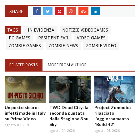
SHARE
TAGS
_IN EVIDENZA
NOTIZIE VIDEOGAMES
PC GAMES
RESIDENT EVIL
VIDEO GAMES
ZOMBIE GAMES
ZOMBIE NEWS
ZOMBIE VIDEO
RELATED POSTS
MORE FROM AUTHOR
Un posto sicuro:
TWD Dead City: la
Project Zomboid:
infetti made in Italy
seconda puntata
rilasciato
su Prime Video
della Stagione 3 su
l'aggiornamento
Sky
"Build 42"
agosto 07, 2026
agosto 04, 2026
agosto 03, 2026