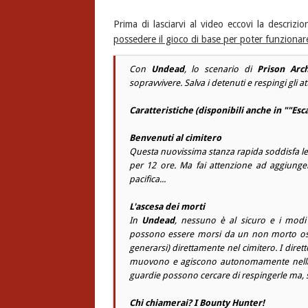
Prima di lasciarvi al video eccovi la descrizi
possedere il gioco di base per poter funzionar
Con
Undead
, lo scenario di
Prison Arch
sopravvivere. Salva i detenuti e respingi gli
Caratteristiche (disponibili anche in ""Es
Benvenuti al cimitero
Questa nuovissima stanza rapida soddisfa le e
per 12 ore. Ma fai attenzione ad aggiunge
pacifica...
L'ascesa dei morti
In
Undead
, nessuno è al sicuro e i modi 
possono essere morsi da un non morto ostil
generarsi) direttamente nel cimitero. I dirett
muovono e agiscono autonomamente nella 
guardie possono cercare di respingerle ma, s
Chi chiamerai? I Bounty Hunter!