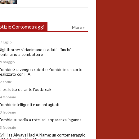
tizie Cortometraggi
More »
27
luglio
Nightborne: si rianimano i caduti affinchè
continuino a combattere
19
maggio
Zombie Scavenger: robot e Zombie in un corto
realizzato con l'IA
02
aprile
Elles: lutto durante l'outbreak
24
febbraio
Zombie intelligenti e umani agitati
13
febbraio
Zombie su sedia a rotella: l'apparenza inganna
03
febbraio
Evil Has Always Had A Name: un cortometraggio