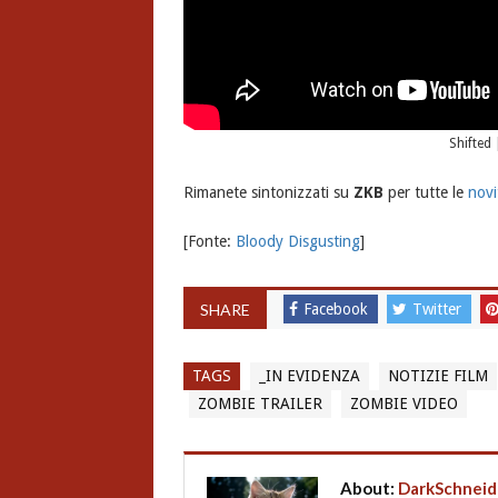
Shifted 
Rimanete sintonizzati su
ZKB
per tutte le
novi
[Fonte:
Bloody Disgusting
]
SHARE
Facebook
Twitter
TAGS
_IN EVIDENZA
NOTIZIE FILM
ZOMBIE TRAILER
ZOMBIE VIDEO
About:
DarkSchneid