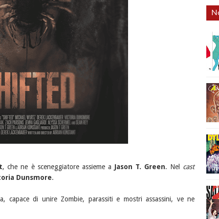
No
t
, che ne è sceneggiatore assieme a
Jason T. Green
. Nel
cast
toria Dunsmore
.
cola, capace di unire Zombie, parassiti e mostri assassini, ve ne