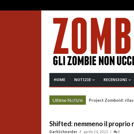
HOME
NOTIZIE
RECENSIONI
Ultime Notizie
Project Zomboid: rilas
More »
Shifted: nemmeno il proprio r
DarkSchneider
aprile 24, 2023
0