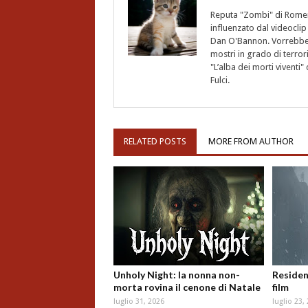
Reputa "Zombi" di Romero,
influenzato dal videoclip 
Dan O'Bannon. Vorrebbe 
mostri in grado di terro
"L’alba dei morti vivent
Fulci.
RELATED POSTS
MORE FROM AUTHOR
Unholy Night: la nonna non-
Resident
morta rovina il cenone di Natale
film
luglio 31, 2026
luglio 23,