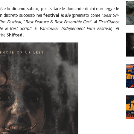
(ve lo diciamo subito, per evitare le domande di chi non legge le
 un discreto successo nei
festival
indie
(premiato come "
Best Sci-
lm Festival
, "
Best Feature & Best Ensemble Cast
" al
FirstGlance
le & Best Script
" al
Vancouver Independent Film Festival
). Vi
rire
Shifted
!