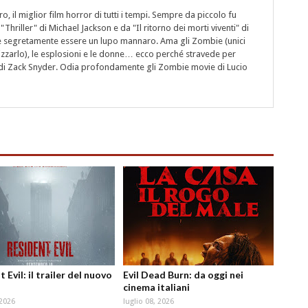
 il miglior film horror di tutti i tempi. Sempre da piccolo fu
"Thriller" di Michael Jackson e da "Il ritorno dei morti viventi" di
segretamente essere un lupo mannaro. Ama gli Zombie (unici
rizzarlo), le esplosioni e le donne… ecco perché stravede per
i" di Zack Snyder. Odia profondamente gli Zombie movie di Lucio
 Evil: il trailer del nuovo
Evil Dead Burn: da oggi nei
cinema italiani
 2026
luglio 08, 2026