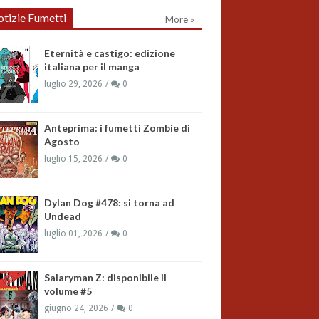
tizie Fumetti
More »
Eternità e castigo: edizione
italiana per il manga
luglio 29, 2026
0
Anteprima: i fumetti Zombie di
Agosto
luglio 15, 2026
0
Dylan Dog #478: si torna ad
Undead
luglio 01, 2026
0
Salaryman Z: disponibile il
volume #5
giugno 24, 2026
0