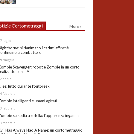
tizie Cortometraggi
More »
27
luglio
Nightborne: si rianimano i caduti affinchè
continuino a combattere
19
maggio
Zombie Scavenger: robot e Zombie in un corto
realizzato con l'IA
02
aprile
Elles: lutto durante l'outbreak
24
febbraio
Zombie intelligenti e umani agitati
13
febbraio
Zombie su sedia a rotella: l'apparenza inganna
03
febbraio
Evil Has Always Had A Name: un cortometraggio