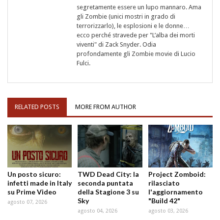
segretamente essere un lupo mannaro. Ama
gli Zombie (unici mostri in grado di
terrorizzarlo), le esplosioni e le donne…
ecco perché stravede per "L’alba dei morti
viventi" di Zack Snyder. Odia
profondamente gli Zombie movie di Lucio
Fulci.
RELATED POSTS
MORE FROM AUTHOR
Un posto sicuro:
TWD Dead City: la
Project Zomboid:
infetti made in Italy
seconda puntata
rilasciato
su Prime Video
della Stagione 3 su
l'aggiornamento
Sky
"Build 42"
agosto 07, 2026
agosto 04, 2026
agosto 03, 2026