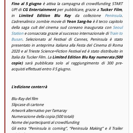
Fino al 5 giugno
è attiva la campagna di crowdfunding START
UP! di
CG Entertainment
per pubblicare, grazie a
Tucker Film
,
in
Limited Edition Blu Ray
da collezione
Peninsula
.
L’adrenalinico zombie movie di
Yeon Sang-ho
è il terzo capitolo
della saga cult del cinema sud coreano inaugurata con
Seoul
Station
e consacrata grazie al successo internazionale di
Train to
Busan
. Selezionato al Festival di Cannes, Peninsula è stato
presentato in anteprima italiana alla Festa del Cinema di Roma
2020 e al Trieste Science+Fiction Festival ed è stato distribuito in
Italia da Tucker Film. La
Limited Edition Blu Ray numerata (500
copie)
sarà pubblicata solo al raggiungimento di 300 pre-
acquisti effettuati entro il 5 giugno.
L'edizione conterrà
Blu-Ray del film
Slipcase di cartone
Artwork alternativo per l’amaray
Numerazione della copia (500 totali)
Nome dei partecipanti al crowdfunding
Gli extra “Peninsula is coming”, “Peninsula Making” e il Trailer