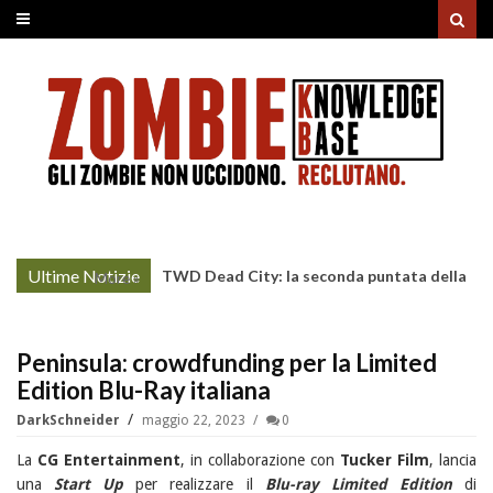
Ultime Notizie
TWD Dead City: la seconda puntata della
More »
Stagione 3 su Sky
Peninsula: crowdfunding per la Limited
Edition Blu-Ray italiana
DarkSchneider
maggio 22, 2023
0
La
CG Entertainment
, in collaborazione con
Tucker Film
, lancia
una
Start Up
per realizzare il
Blu-ray Limited Edition
di