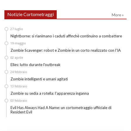
Notizie Cortometraggi
More »
27
luglio
Nightborne: si rianimano i caduti affinchè continuino a combattere
19
maggio
Zombie Scavenger: robot e Zombie in un corto realizzato con l'IA
02
aprile
Elles: lutto durante l'outbreak
24
febbraio
Zombie intelligenti e umani agitati
13
febbraio
Zombie su sedia a rotella: l'apparenza inganna
03
febbraio
Evil Has Always Had A Name: un cortometraggio uffiiciale di
Resident Evil