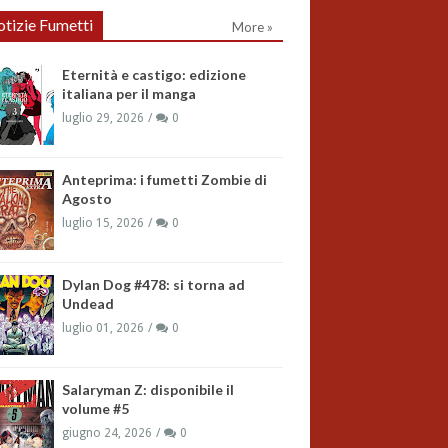
tizie Fumetti
More »
Eternità e castigo: edizione
italiana per il manga
luglio 29, 2026
0
Anteprima: i fumetti Zombie di
Agosto
luglio 15, 2026
0
Dylan Dog #478: si torna ad
Undead
luglio 01, 2026
0
Salaryman Z: disponibile il
volume #5
giugno 24, 2026
0