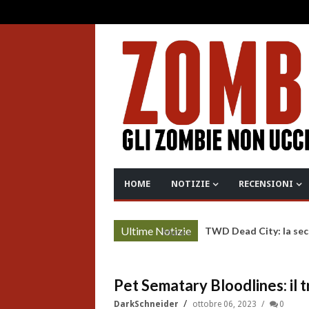
HOME
NOTIZIE
RECENSIONI
Ultime Notizie
TWD Dead City: la sec
More »
Pet Sematary Bloodlines: il t
DarkSchneider
ottobre 06, 2023
0