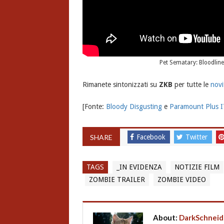
Pet Sematary: Bloodline
Rimanete sintonizzati su
ZKB
per tutte le
novi
[Fonte:
Bloody Disgusting
e
Paramount Plus 
SHARE
Facebook
Twitter
TAGS
_IN EVIDENZA
NOTIZIE FILM
ZOMBIE TRAILER
ZOMBIE VIDEO
About:
DarkSchneid