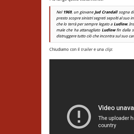
Nel
1969
, un giovane
Jud Crandall
sogna di l
presto scopre sinistri segreti sepolti al suo 
che lo terrà per sempre legato a
Ludlow
. I
male che ha attanagliato
Ludlow
fin dalla 
distruggere tutto ciò che incontra sul suo c
Chiudiamo con il
trailer
e una
clip
: