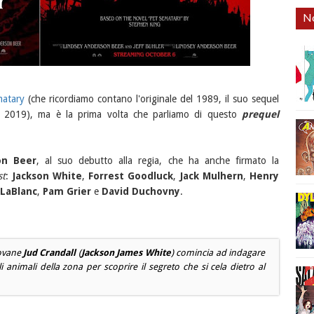
No
matary
(che ricordiamo contano l'originale del 1989, il suo sequel
el 2019), ma è la prima volta che parliamo di questo
prequel
on Beer
, al suo debutto alla regia, che ha anche firmato la
st
:
Jackson White
,
Forrest Goodluck
,
Jack Mulhern
,
Henry
 LaBlanc
,
Pam Grier
e
David Duchovny
.
iovane
Jud Crandall
(
Jackson James White
) comincia ad indagare
animali della zona per scoprire il segreto che si cela dietro al