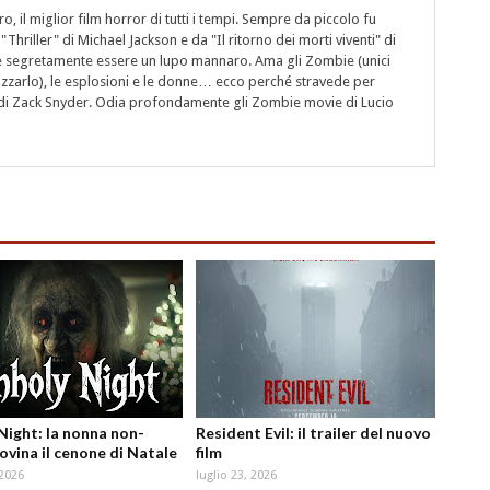
 il miglior film horror di tutti i tempi. Sempre da piccolo fu
"Thriller" di Michael Jackson e da "Il ritorno dei morti viventi" di
segretamente essere un lupo mannaro. Ama gli Zombie (unici
rizzarlo), le esplosioni e le donne… ecco perché stravede per
i" di Zack Snyder. Odia profondamente gli Zombie movie di Lucio
Night: la nonna non-
Resident Evil: il trailer del nuovo
ovina il cenone di Natale
film
 2026
luglio 23, 2026