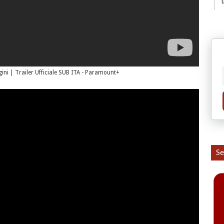
igini | Trailer Ufficiale SUB ITA - Paramount+
Se