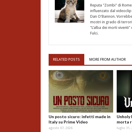
Reputa "Zombi" di Romero,
influenzato dal videoclip 
Dan O'Bannon. Vorrebbe 
mostri in grado di terro
"L’alba dei morti vivent
Fulci.
RELATED POSTS
MORE FROM AUTHOR
Un posto sicuro: infetti made in
Unholy 
Italy su Prime Video
morta r
agosto 07, 2026
luglio 31,