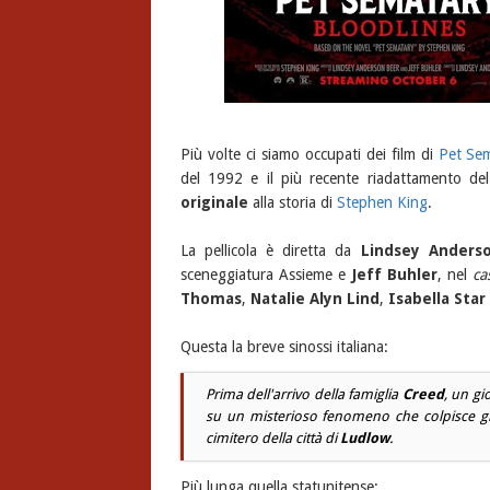
Più volte ci siamo occupati dei film di
Pet Se
del 1992 e il più recente riadattamento d
originale
alla storia di
Stephen King
.
La pellicola è diretta da
Lindsey Anders
sceneggiatura Assieme e
Jeff Buhler
, nel
ca
Thomas
,
Natalie Alyn Lind
,
Isabella Star
Questa la breve sinossi italiana:
Prima dell'arrivo della famiglia
Creed
, un g
su un misterioso fenomeno che colpisce gli 
cimitero della città di
Ludlow
.
Più lunga quella statunitense: