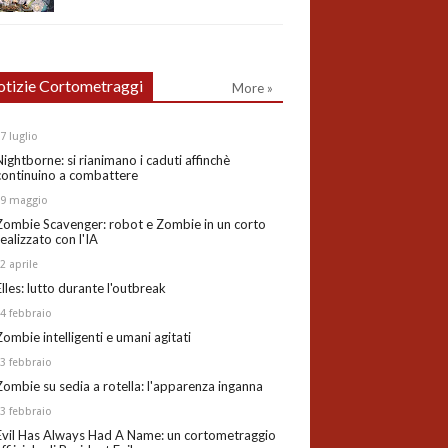
tizie Cortometraggi
More »
27
luglio
Nightborne: si rianimano i caduti affinchè
continuino a combattere
19
maggio
Zombie Scavenger: robot e Zombie in un corto
realizzato con l'IA
02
aprile
Elles: lutto durante l'outbreak
24
febbraio
Zombie intelligenti e umani agitati
13
febbraio
Zombie su sedia a rotella: l'apparenza inganna
03
febbraio
Evil Has Always Had A Name: un cortometraggio