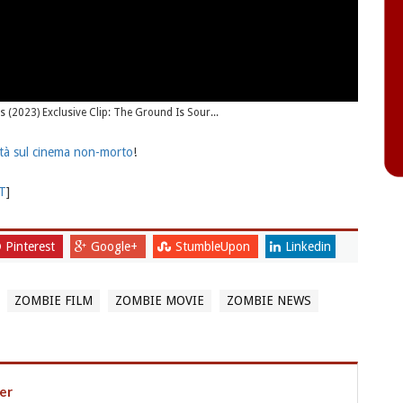
s (2023) Exclusive Clip: The Ground Is Sour...
tà sul cinema non-morto
!
IT
]
Pinterest
Google+
StumbleUpon
Linkedin
ZOMBIE FILM
ZOMBIE MOVIE
ZOMBIE NEWS
er