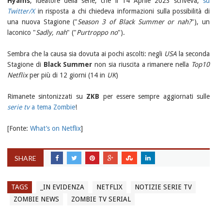
Hyams
, ideatore della serie, che il 14 Aprile 2023 scriveva,
su
Twitter/X
in risposta a chi chiedeva informazioni sulla possibilità di
una nuova Stagione ("
Season 3 of Black Summer or nah?
"), un
laconico "
Sadly, nah
" ("
Purtroppo no
").
Sembra che la causa sia dovuta ai pochi ascolti: negli
USA
la seconda
Stagione di
Black Summer
non sia riuscita a rimanere nella
Top10
Netflix
per più di 12 giorni (14 in
UK
)
Rimanete sintonizzati su
ZKB
per essere sempre aggiornati sulle
serie tv
a tema Zombie
!
[Fonte:
What’s on Netflix
]
SHARE
TAGS
_IN EVIDENZA
NETFLIX
NOTIZIE SERIE TV
ZOMBIE NEWS
ZOMBIE TV SERIAL