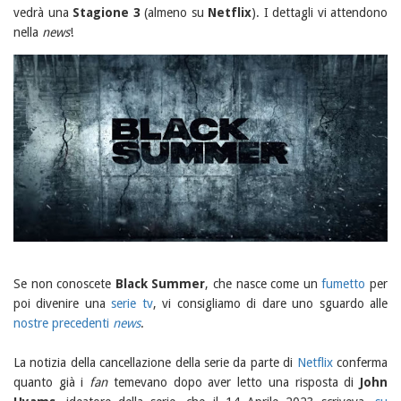
vedrà una
Stagione 3
(almeno su
Netflix
). I dettagli vi attendono
nella
news
!
Se non conoscete
Black Summer
, che nasce come un
fumetto
per
poi divenire una
serie tv
, vi consigliamo di dare uno sguardo alle
nostre precedenti
news
.
La notizia della cancellazione della serie da parte di
Netflix
conferma
quanto già i
fan
temevano dopo aver letto una risposta di
John