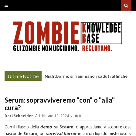
Ultime Notizie
Nightborne: si rianimano i caduti affinchè
More »
continuino a combattere
Serum: sopravviveremo "con" o "alla"
cura?
DarkSchneider
febbraio 13, 2024
0
Con il rilascio della
demo
, su
Steam
, ci apprestiamo a scoprire cosa
nasconde
Serum
, un
survival horror
in cui un liquido misterioso si