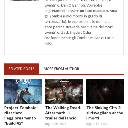
viventi" di Dan O'Bannon. Vorrebbe
segretamente essere un lupo mannaro. Ama
gli Zombie (unici mostri in grado di
terrorizzarlo), le esplosioni e le donne…
ecco perché stravede per "L’alba dei morti
viventi" di Zack Snyder. Odia
profondamente gli Zombie movie di Lucio
Fulci.
RELATED POSTS
MORE FROM AUTHOR
Project Zomboid:
The Walking Dead.
The Sinking City 2:
rilasciato
Aftermath: il
si risvegliano anche
l'aggiornamento
trailer del lancio
i morti
"Build 42"
luglio 20, 2026
luglio 17, 2026