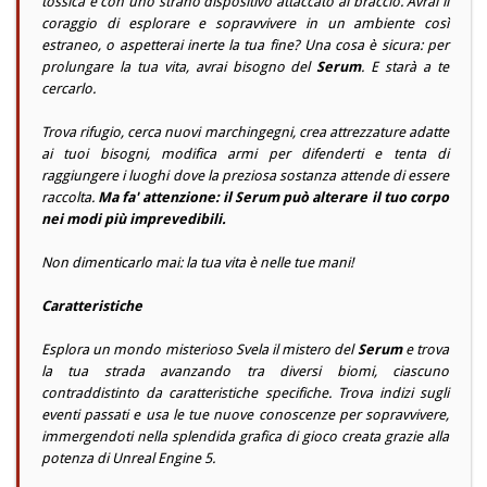
tossica e con uno strano dispositivo attaccato al braccio. Avrai il
coraggio di esplorare e sopravvivere in un ambiente così
estraneo, o aspetterai inerte la tua fine? Una cosa è sicura: per
prolungare la tua vita, avrai bisogno del
Serum
. E starà a te
cercarlo.
Trova rifugio, cerca nuovi marchingegni, crea attrezzature adatte
ai tuoi bisogni, modifica armi per difenderti e tenta di
raggiungere i luoghi dove la preziosa sostanza attende di essere
raccolta.
Ma fa' attenzione: il
Serum
può alterare il tuo corpo
nei modi più imprevedibili.
Non dimenticarlo mai: la tua vita è nelle tue mani!
Caratteristiche
Esplora un mondo misterioso Svela il mistero del
Serum
e trova
la tua strada avanzando tra diversi biomi, ciascuno
contraddistinto da caratteristiche specifiche. Trova indizi sugli
eventi passati e usa le tue nuove conoscenze per sopravvivere,
immergendoti nella splendida grafica di gioco creata grazie alla
potenza di Unreal Engine 5.