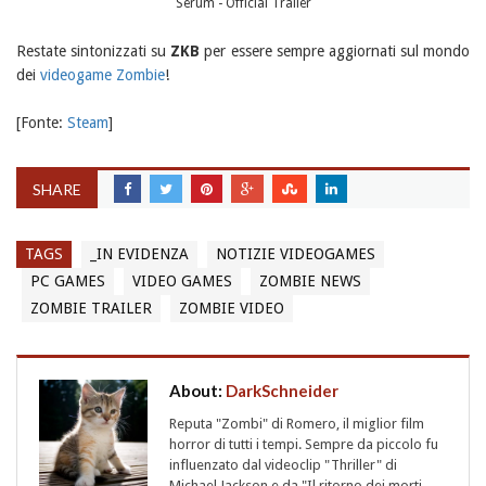
Serum - Official Trailer
Restate sintonizzati su
ZKB
per essere sempre aggiornati sul mondo
dei
videogame Zombie
!
[Fonte:
Steam
]
SHARE
TAGS
_IN EVIDENZA
NOTIZIE VIDEOGAMES
PC GAMES
VIDEO GAMES
ZOMBIE NEWS
ZOMBIE TRAILER
ZOMBIE VIDEO
About:
DarkSchneider
Reputa "Zombi" di Romero, il miglior film
horror di tutti i tempi. Sempre da piccolo fu
influenzato dal videoclip "Thriller" di
Michael Jackson e da "Il ritorno dei morti