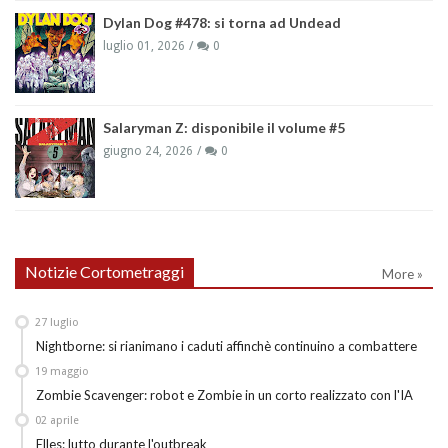
Dylan Dog #478: si torna ad Undead
luglio 01, 2026
0
Salaryman Z: disponibile il volume #5
giugno 24, 2026
0
Notizie Cortometraggi
More »
27
luglio
Nightborne: si rianimano i caduti affinchè continuino a combattere
19
maggio
Zombie Scavenger: robot e Zombie in un corto realizzato con l'IA
02
aprile
Elles: lutto durante l'outbreak