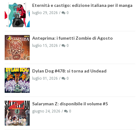
Eternità e castigo: edizione italiana per il manga
luglio 29, 2026
0
Anteprima: i fumetti Zombie di Agosto
luglio 15, 2026
0
Dylan Dog #478: si torna ad Undead
luglio 01, 2026
0
Salaryman Z: disponibile il volume #5
giugno 24, 2026
0