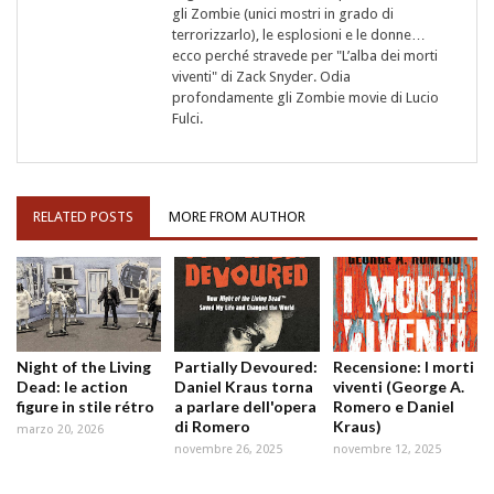
gli Zombie (unici mostri in grado di
terrorizzarlo), le esplosioni e le donne…
ecco perché stravede per "L’alba dei morti
viventi" di Zack Snyder. Odia
profondamente gli Zombie movie di Lucio
Fulci.
RELATED POSTS
MORE FROM AUTHOR
Night of the Living
Partially Devoured:
Recensione: I morti
Dead: le action
Daniel Kraus torna
viventi (George A.
figure in stile rétro
a parlare dell'opera
Romero e Daniel
di Romero
Kraus)
marzo 20, 2026
novembre 26, 2025
novembre 12, 2025