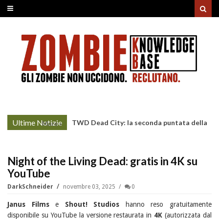
Ultime Notizie
TWD Dead City: la seconda puntata della
More »
Stagione 3 su Sky
Night of the Living Dead: gratis in 4K su
YouTube
DarkSchneider
novembre 03, 2025
0
Janus Films
e
Shout! Studios
hanno reso gratuitamente
disponibile su YouTube la versione restaurata in
4K
(autorizzata dal