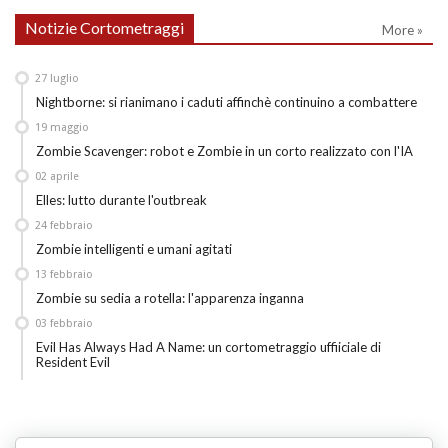
Notizie Cortometraggi
More »
27
luglio
Nightborne: si rianimano i caduti affinchè continuino a combattere
19
maggio
Zombie Scavenger: robot e Zombie in un corto realizzato con l'IA
02
aprile
Elles: lutto durante l'outbreak
24
febbraio
Zombie intelligenti e umani agitati
13
febbraio
Zombie su sedia a rotella: l'apparenza inganna
03
febbraio
Evil Has Always Had A Name: un cortometraggio uffiiciale di
Resident Evil