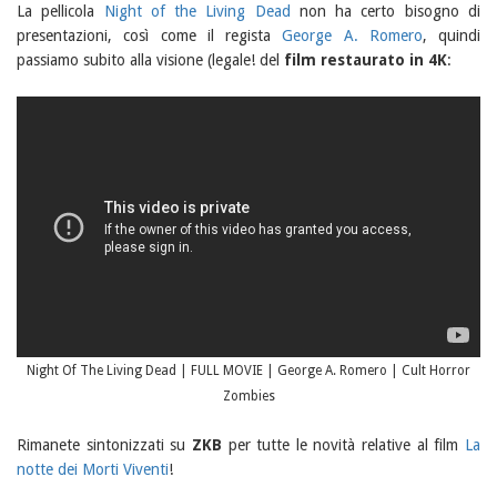
La pellicola
Night of the Living Dead
non ha certo bisogno di
presentazioni, così come il regista
George A. Romero
, quindi
passiamo subito alla visione (legale! del
film restaurato in 4K
:
Night Of The Living Dead | FULL MOVIE | George A. Romero | Cult Horror
Zombies
Rimanete sintonizzati su
ZKB
per tutte le novità relative al film
La
notte dei Morti Viventi
!