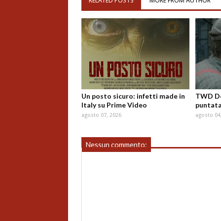
RELATED POSTS
MORE FROM AUTHOR
Un posto sicuro: infetti made in
TWD Dea
Italy su Prime Video
puntata
agosto 07, 2026
agosto 04
Nessun commento: