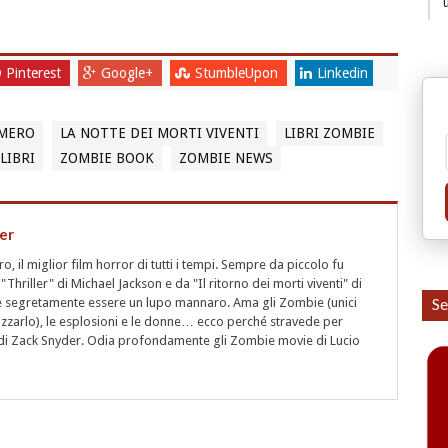
Pinterest
Google+
StumbleUpon
Linkedin
OMERO
LA NOTTE DEI MORTI VIVENTI
LIBRI ZOMBIE
LIBRI
ZOMBIE BOOK
ZOMBIE NEWS
er
 il miglior film horror di tutti i tempi. Sempre da piccolo fu
"Thriller" di Michael Jackson e da "Il ritorno dei morti viventi" di
Se
segretamente essere un lupo mannaro. Ama gli Zombie (unici
rizzarlo), le esplosioni e le donne… ecco perché stravede per
i" di Zack Snyder. Odia profondamente gli Zombie movie di Lucio