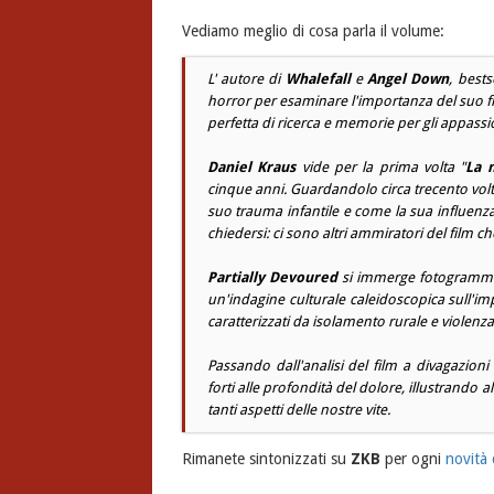
Vediamo meglio di cosa parla il volume:
L' autore di
Whalefall
e
Angel Down
, bests
horror per esaminare l'importanza del suo fil
perfetta di ricerca e memorie per gli appassio
Daniel Kraus
vide per la prima volta "
La 
cinque anni. Guardandolo circa trecento volt
suo trauma infantile e come la sua influenza 
chiedersi: ci sono altri ammiratori del film 
Partially Devoured
si immerge fotogramm
un'indagine culturale caleidoscopica sull'imp
caratterizzati da isolamento rurale e violenza
Passando dall'analisi del film a divagazioni 
forti alle profondità del dolore, illustrando 
tanti aspetti delle nostre vite.
Rimanete sintonizzati su
ZKB
per ogni
novità 