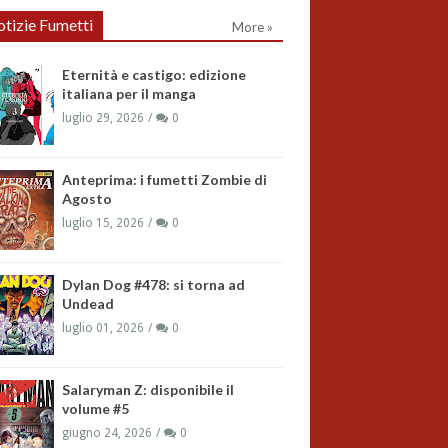
tizie Fumetti
More »
Eternità e castigo: edizione
italiana per il manga
luglio 29, 2026
0
Anteprima: i fumetti Zombie di
Agosto
luglio 15, 2026
0
Dylan Dog #478: si torna ad
Undead
luglio 01, 2026
0
Salaryman Z: disponibile il
volume #5
giugno 24, 2026
0