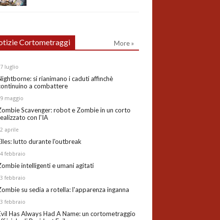
tizie Cortometraggi
More »
27
luglio
Nightborne: si rianimano i caduti affinchè
continuino a combattere
19
maggio
Zombie Scavenger: robot e Zombie in un corto
realizzato con l'IA
02
aprile
Elles: lutto durante l'outbreak
24
febbraio
Zombie intelligenti e umani agitati
13
febbraio
Zombie su sedia a rotella: l'apparenza inganna
03
febbraio
Evil Has Always Had A Name: un cortometraggio