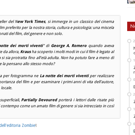
eller del N
ew York Times
, si immerge in un classico del cinema
No
m preferito per la nostra storia, cultura e psicologia: una miscela
nati del film, del genere e non solo.
notte dei morti viventi
" di
George A. Romero
quando aveva
e da allora,
Kraus
ha scoperto i molti modi in cui il film è legato al
si sia protratta fino all'età adulta. Non ha potuto fare a meno di
che la pensano allo stesso modo?
a per fotogramma ne
La notte dei morti viventi
per realizzare
ortanza del film e per esaminare i primi anni di vita dell'autore,
 locale.
superficiali,
Partially Devoured
porterà i lettori dalle risate più
al contempo come un amato film di genere si sia intrecciato in così
dell'editoria Zombie
!