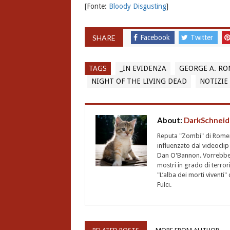
[Fonte:
Bloody Disgusting
]
SHARE
Facebook
Twitter
TAGS
_IN EVIDENZA
GEORGE A. R
NIGHT OF THE LIVING DEAD
NOTIZIE 
About:
DarkSchneid
Reputa "Zombi" di Romero,
influenzato dal videoclip 
Dan O'Bannon. Vorrebbe 
mostri in grado di terro
"L’alba dei morti vivent
Fulci.