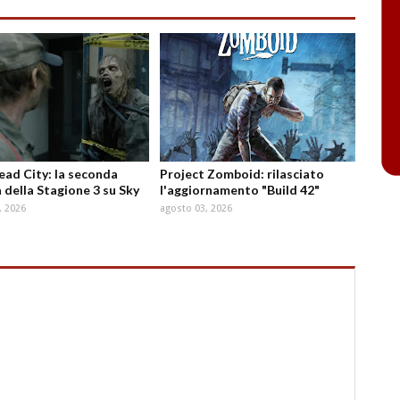
d City: la seconda
Project Zomboid: rilasciato
 della Stagione 3 su Sky
l'aggiornamento "Build 42"
, 2026
agosto 03, 2026