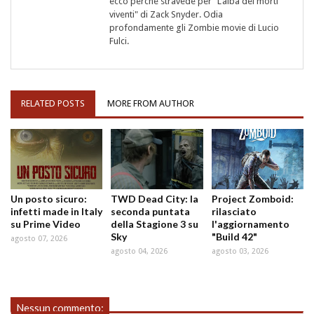
ecco perché stravede per "L’alba dei morti
viventi" di Zack Snyder. Odia
profondamente gli Zombie movie di Lucio
Fulci.
RELATED POSTS
MORE FROM AUTHOR
Un posto sicuro:
TWD Dead City: la
Project Zomboid:
infetti made in Italy
seconda puntata
rilasciato
su Prime Video
della Stagione 3 su
l'aggiornamento
Sky
"Build 42"
agosto 07, 2026
agosto 04, 2026
agosto 03, 2026
Nessun commento: