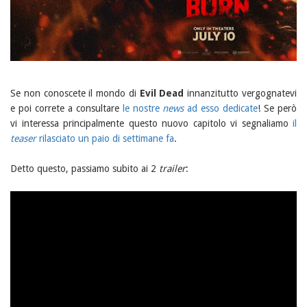
Se non conoscete il mondo di
Evil Dead
innanzitutto vergognatevi
e poi correte a consultare
le nostre
news
ad esso dedicate
! Se però
vi interessa principalmente questo nuovo capitolo vi segnaliamo
il
teaser
rilasciato un paio di settimane fa
.
Detto questo, passiamo subito ai 2
trailer
: