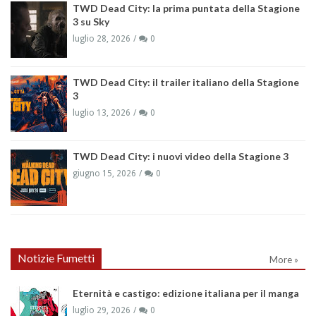
TWD Dead City: la prima puntata della Stagione
3 su Sky
luglio 28, 2026
0
TWD Dead City: il trailer italiano della Stagione
3
luglio 13, 2026
0
TWD Dead City: i nuovi video della Stagione 3
giugno 15, 2026
0
Notizie Fumetti
More »
Eternità e castigo: edizione italiana per il manga
luglio 29, 2026
0