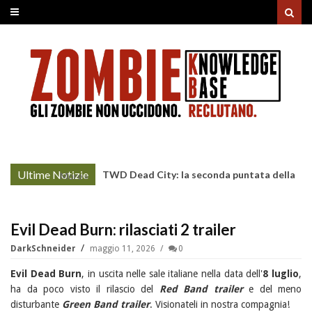
Ultime Notizie
TWD Dead City: la seconda puntata della
More »
Stagione 3 su Sky
Evil Dead Burn: rilasciati 2 trailer
DarkSchneider
maggio 11, 2026
0
Evil Dead Burn
, in uscita nelle sale italiane nella data dell'
8 luglio
,
ha da poco visto il rilascio del
Red Band trailer
e del meno
disturbante
Green Band trailer
. Visionateli in nostra compagnia!