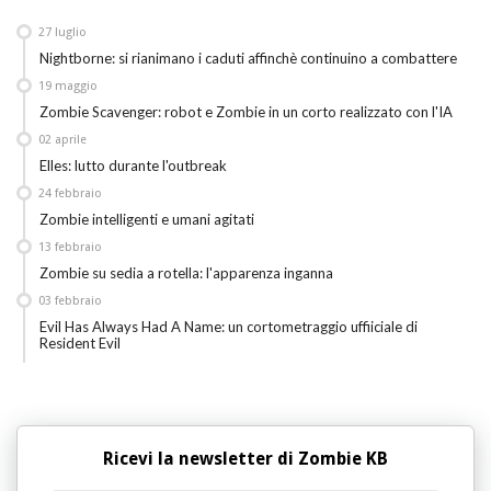
27
luglio
Nightborne: si rianimano i caduti affinchè continuino a combattere
19
maggio
Zombie Scavenger: robot e Zombie in un corto realizzato con l'IA
02
aprile
Elles: lutto durante l'outbreak
24
febbraio
Zombie intelligenti e umani agitati
13
febbraio
Zombie su sedia a rotella: l'apparenza inganna
03
febbraio
Evil Has Always Had A Name: un cortometraggio uffiiciale di
Resident Evil
Ricevi la newsletter di Zombie KB