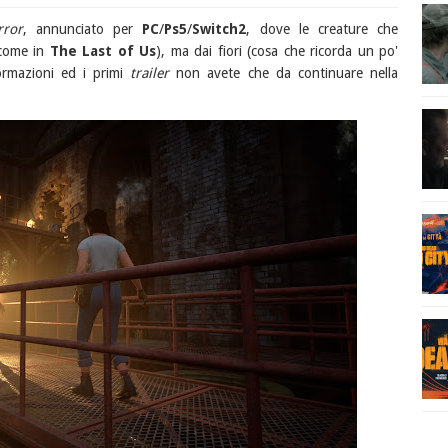
rror
, annunciato per
PC
/
Ps5
/
Switch2
, dove le creature che
(come in
The Last of Us
), ma dai fiori (cosa che ricorda un po'
ormazioni ed i primi
trailer
non avete che da continuare nella