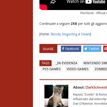
The Florist - Officia
Continuate a seguire
ZKB
per tutti gli aggior
[Fonte:
Bloody Disgusting
e
Steam
]
SHARE
Facebook
Twitter
TAGS
_IN EVIDENZA
NINTENDO SW
PS5 GAMES
VIDEO GAMES
ZOMBIE
About:
DarkSchneid
Reputa "Zombi" di Romero,
influenzato dal videoclip 
Dan O'Bannon. Vorrebbe 