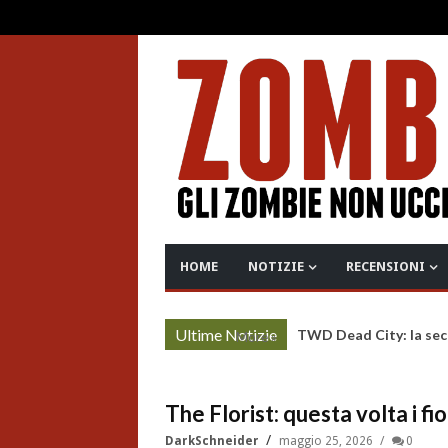
HOME
NOTIZIE
RECENSIONI
Ultime Notizie
TWD Dead City: la sec
More »
The Florist: questa volta i fio
DarkSchneider
maggio 25, 2026
0