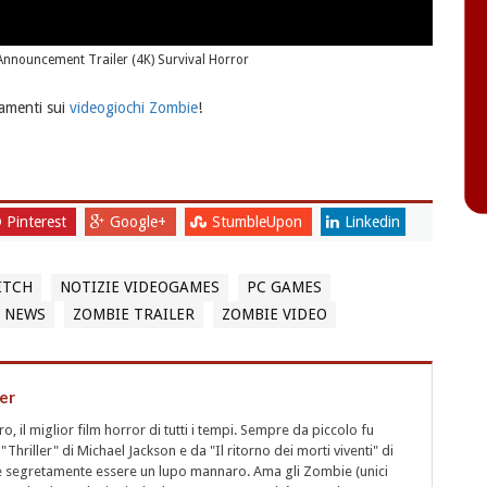
l Announcement Trailer (4K) Survival Horror
namenti sui
videogiochi Zombie
!
Pinterest
Google+
StumbleUpon
Linkedin
ITCH
NOTIZIE VIDEOGAMES
PC GAMES
 NEWS
ZOMBIE TRAILER
ZOMBIE VIDEO
er
 il miglior film horror di tutti i tempi. Sempre da piccolo fu
"Thriller" di Michael Jackson e da "Il ritorno dei morti viventi" di
segretamente essere un lupo mannaro. Ama gli Zombie (unici