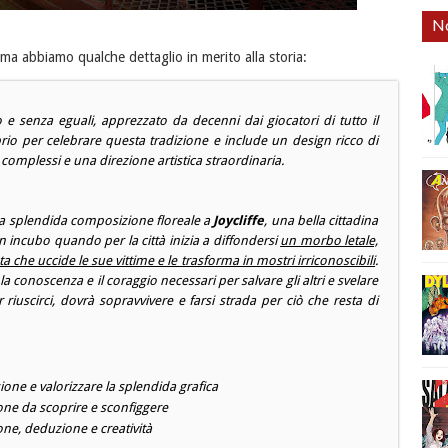
No
ma abbiamo qualche dettaglio in merito alla storia:
e senza eguali, apprezzato da decenni dai giocatori di tutto il
rio per celebrare questa tradizione e include un design ricco di
omplessi e una direzione artistica straordinaria.
a splendida composizione floreale a
Joycliffe
, una bella cittadina
un incubo quando per la città inizia a diffondersi
un morbo letale,
a che uccide le sue vittime e le trasforma in mostri irriconoscibili
.
 conoscenza e il coraggio necessari per salvare gli altri e svelare
 riuscirci, dovrà sopravvivere e farsi strada per ciò che resta di
one e valorizzare la splendida grafica
one da scoprire e sconfiggere
ne, deduzione e creatività