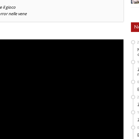
 il gioco
orror nelle vene
No