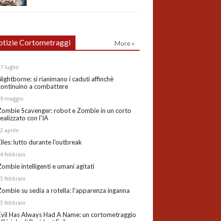
tizie Cortometraggi
More »
27
luglio
Nightborne: si rianimano i caduti affinchè
continuino a combattere
19
maggio
Zombie Scavenger: robot e Zombie in un corto
realizzato con l'IA
02
aprile
Elles: lutto durante l'outbreak
24
febbraio
Zombie intelligenti e umani agitati
13
febbraio
Zombie su sedia a rotella: l'apparenza inganna
03
febbraio
Evil Has Always Had A Name: un cortometraggio