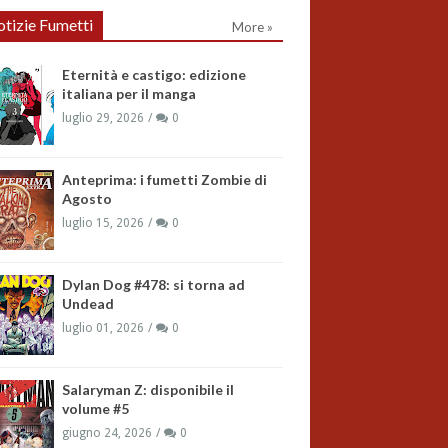
tizie Fumetti
More »
Eternità e castigo: edizione
italiana per il manga
luglio 29, 2026
0
Anteprima: i fumetti Zombie di
Agosto
luglio 15, 2026
0
Dylan Dog #478: si torna ad
Undead
luglio 01, 2026
0
Salaryman Z: disponibile il
volume #5
giugno 24, 2026
0