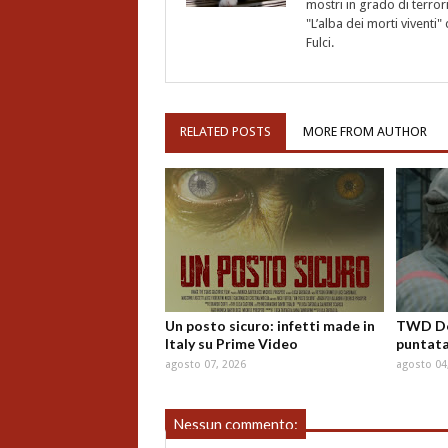
mostri in grado di terro
"L’alba dei morti vivent
Fulci.
RELATED POSTS
MORE FROM AUTHOR
Un posto sicuro: infetti made in
TWD Dea
Italy su Prime Video
puntata
agosto 07, 2026
agosto 04
Nessun commento: