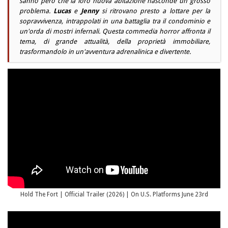
sanno però che la loro nuova abitazione nasconde un grosso
problema.
Lucas
e
Jenny
si ritrovano presto a lottare per la
sopravvivenza, intrappolati in una battaglia tra il condominio e
un'orda di mostri infernali. Questa commedia horror affronta il
tema, di grande attualità, della proprietà immobiliare,
trasformandolo in un'avventura adrenalinica e divertente.
Hold The Fort | Official Trailer (2026) | On U.S. Platforms June 23rd