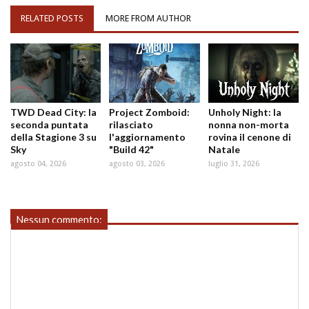
RELATED POSTS
MORE FROM AUTHOR
TWD Dead City: la
Project Zomboid:
Unholy Night: la
seconda puntata
rilasciato
nonna non-morta
della Stagione 3 su
l'aggiornamento
rovina il cenone di
Sky
"Build 42"
Natale
agosto 04, 2026
agosto 03, 2026
luglio 31, 2026
Nessun commento: