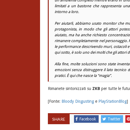
un ambiente completo mentre erano in uno spa
limitati a un bastone che rappresenta una 
intorno a loro.
Per aiutarli, abbiamo usato monitor che mo
protagonista, in modo che gli attori potes
aiutato, ma ha anche richiesto concentrazion
rimanere completamente nel personaggio. Re
le performance descrivendo muri, ostacoli e pe
qui sotto, è solo uno dei molti che gli attor
Alla fine, molte soluzioni sono state invent
emozioni senza distruggere il lato tecnico de
pratici. È qui che nasce la “magia”.
Rimanete sintonizzati su
ZKB
per tutte le futu
[Fonte:
Bloody Disgusting
e
PlayStationBlog
]
SHARE
Facebook
Twitter