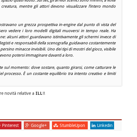
zio quasi vuoto. Sul set, gli arredi scenici sono minimi, a volte
creatura, mentre gli attori devono visualizzare l’intero mondo
stravano un grezza prospettiva in-engine dal punto di vista del
sero vedere i loro modelli digitali muoversi in tempo reale. Ha
e: alcuni attori guardavano istintivamente gli schermi invece di
gisti e responsabili della scenografia guidavano costantemente
rsino minacce invisibili. Uno dei tipi di mostri del gioco, visibile
i devono potersi immaginare davanti a loro.
ate sul momento: dove sostare, quanto girarsi, come catturare le
l processo. È un costante equilibrio tra intento creativo e limiti
re novità relative a
ILL
!!
Pinterest
Google+
StumbleUpon
Linkedin