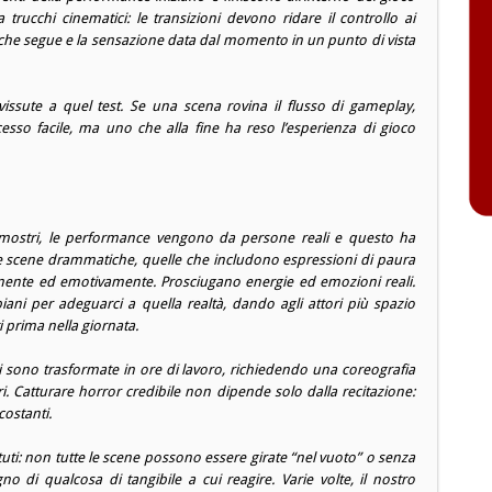
 trucchi cinematici: le transizioni devono ridare il controllo ai
 che segue e la sensazione data dal momento in un punto di vista
ssute a quel test. Se una scena rovina il flusso di gameplay,
esso facile, ma uno che alla fine ha reso l’esperienza di gioco
mostri, le performance vengono da persone reali e questo ha
 Le scene drammatiche, quelle che includono espressioni di paura
amente ed emotivamente. Prosciugano energie ed emozioni reali.
ani per adeguarci a quella realtà, dando agli attori più spazio
 prima nella giornata.
 sono trasformate in ore di lavoro, richiedendo una coreografia
ori. Catturare horror credibile non dipende solo dalla recitazione:
ostanti.
tuti: non tutte le scene possono essere girate “nel vuoto” o senza
o di qualcosa di tangibile a cui reagire. Varie volte, il nostro