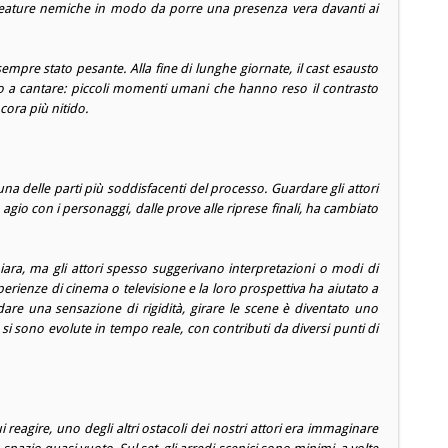
reature nemiche in modo da porre una presenza vera davanti ai
sempre stato pesante. Alla fine di lunghe giornate, il cast esausto
o a cantare: piccoli momenti umani che hanno reso il contrasto
cora più nitido.
una delle parti più soddisfacenti del processo. Guardare gli attori
o agio con i personaggi, dalle prove alle riprese finali, ha cambiato
ara, ma gli attori spesso suggerivano interpretazioni o modi di
erienze di cinema o televisione e la loro prospettiva ha aiutato a
are una sensazione di rigidità, girare le scene è diventato uno
si sono evolute in tempo reale, con contributi da diversi punti di
ui reagire, uno degli altri ostacoli dei nostri attori era immaginare