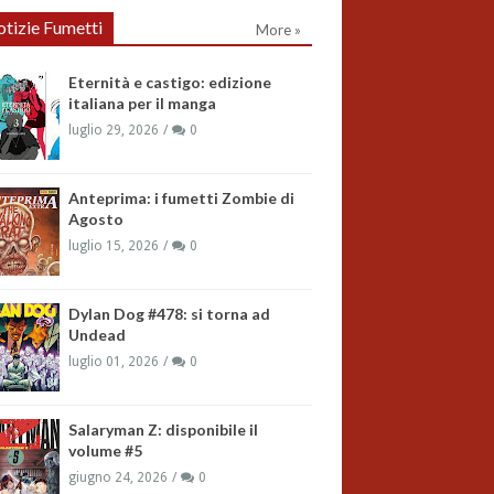
tizie Fumetti
More »
Eternità e castigo: edizione
italiana per il manga
luglio 29, 2026
0
Anteprima: i fumetti Zombie di
Agosto
luglio 15, 2026
0
Dylan Dog #478: si torna ad
Undead
luglio 01, 2026
0
Salaryman Z: disponibile il
volume #5
giugno 24, 2026
0