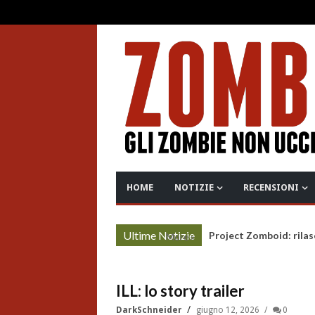
HOME
NOTIZIE
RECENSIONI
Ultime Notizie
Project Zomboid: rilas
More »
ILL: lo story trailer
DarkSchneider
giugno 12, 2026
0