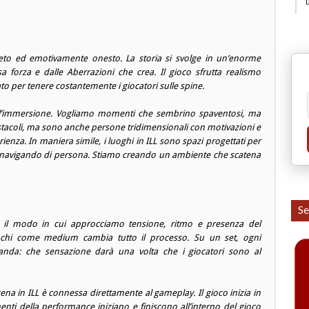
to ed emotivamente onesto. La storia si svolge in un’enorme
a forza e dalle Aberrazioni che crea. Il gioco sfrutta realismo
to per tenere costantemente i giocatori sulle spine.
 sull’immersione. Vogliamo momenti che sembrino spaventosi, ma
tacoli, ma sono anche persone tridimensionali con motivazioni e
enza. In maniera simile, i luoghi in ILL sono spazi progettati per
e navigando di persona. Stiamo creando un ambiente che scatena
Se
a il modo in cui approcciamo tensione, ritmo e presenza del
giochi come medium cambia tutto il processo. Su un set, ogni
manda: che sensazione darà una volta che i giocatori sono al
ena in ILL è connessa direttamente al gameplay. Il gioco inizia in
ti della performance iniziano e finiscono all’interno del gioco