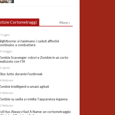
tizie Cortometraggi
More »
27
luglio
Nightborne: si rianimano i caduti affinchè
continuino a combattere
19
maggio
Zombie Scavenger: robot e Zombie in un corto
realizzato con l'IA
02
aprile
Elles: lutto durante l'outbreak
24
febbraio
Zombie intelligenti e umani agitati
13
febbraio
Zombie su sedia a rotella: l'apparenza inganna
03
febbraio
Evil Has Always Had A Name: un cortometraggio