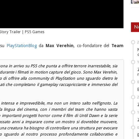
No
 Story Trailer | PS5 Games
 su
PlayStationBlog
da
Max Verehin
, co-fondatore del
Team
na in arrivo su PS5 che punta a offrire terrore inarrestabile, sia
 durante i filmati in motion capture del gioco. Sono Max Verehin,
 di offrire alla community di PlayStation uno sguardo dietro le
lmati che completano il gameplay raccapricciante e immersivo del
intensa e imprevedibile, ma non un intero salto nell’ignoto. La
lla lingua del cinema, con i membri del team che hanno vasta
importanti progetti horror come il film di Until Dawn e la serie
 passato anni a imparare come un mostro si dovrebbe muovere,
a creatura ha bisogno di controllare una struttura per evocare
no sguardo al nostro processo profondamente collaborativo e