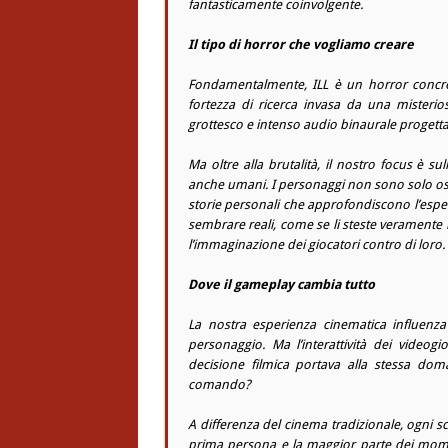
fantasticamente coinvolgente.
Il tipo di horror che vogliamo creare
Fondamentalmente, ILL è un horror concre
fortezza di ricerca invasa da una misterios
grottesco e intenso audio binaurale progetta
Ma oltre alla brutalità, il nostro focus è
anche umani. I personaggi non sono solo os
storie personali che approfondiscono l’esperi
sembrare reali, come se li steste verament
l’immaginazione dei giocatori contro di loro.
Dove il gameplay cambia tutto
La nostra esperienza cinematica influenz
personaggio. Ma l’interattività dei video
decisione filmica portava alla stessa do
comando?
A differenza del cinema tradizionale, ogni sc
prima persona e la maggior parte dei momen