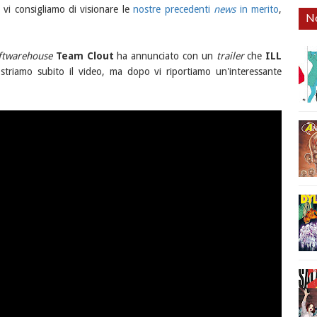
vi consigliamo di visionare le
nostre precedenti
news
in merito
,
No
ftwarehouse
Team Clout
ha annunciato con un
trailer
che
ILL
striamo subito il video, ma dopo vi riportiamo un'interessante