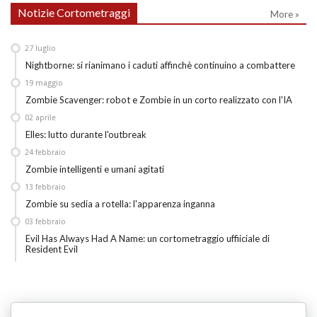
Notizie Cortometraggi
More »
27
luglio
Nightborne: si rianimano i caduti affinchè continuino a combattere
19
maggio
Zombie Scavenger: robot e Zombie in un corto realizzato con l'IA
02
aprile
Elles: lutto durante l'outbreak
24
febbraio
Zombie intelligenti e umani agitati
13
febbraio
Zombie su sedia a rotella: l'apparenza inganna
03
febbraio
Evil Has Always Had A Name: un cortometraggio uffiiciale di
Resident Evil