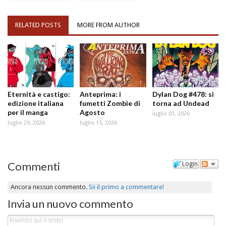
RELATED POSTS
MORE FROM AUTHOR
Eternità e castigo:
Anteprima: i
Dylan Dog #478: si
edizione italiana
fumetti Zombie di
torna ad Undead
per il manga
Agosto
luglio 01, 2026
luglio 29, 2026
luglio 15, 2026
Commenti
Login
Ancora nessun commento.
Sii il primo a commentare!
Invia un nuovo commento