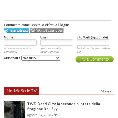
Commenta come Ospite, o effettua il login:
Nome
Email
Sito Web (opzionale)
Mostrato accanto ai tuoi
Non sarà visibile
Sei hai un sito Web, linkalo
commenti.
pubblicamente.
qui.
Abbonati a
Invia Commento
Notizie Serie TV
More »
TWD Dead City: la seconda puntata della
Stagione 3 su Sky
agosto 04, 2026
0