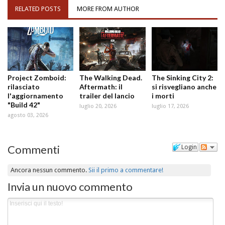
RELATED POSTS
MORE FROM AUTHOR
Project Zomboid:
The Walking Dead.
The Sinking City 2:
rilasciato
Aftermath: il
si risvegliano anche
l'aggiornamento
trailer del lancio
i morti
"Build 42"
luglio 20, 2026
luglio 17, 2026
agosto 03, 2026
Commenti
Login
Ancora nessun commento.
Sii il primo a commentare!
Invia un nuovo commento