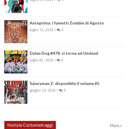
Anteprima: i fumetti Zombie di Agosto
luglio 15, 2026
0
Dylan Dog #478: si torna ad Undead
luglio 01, 2026
0
Salaryman Z: disponibile il volume #5
giugno 24, 2026
0
Notizie Cortometraggi
More »