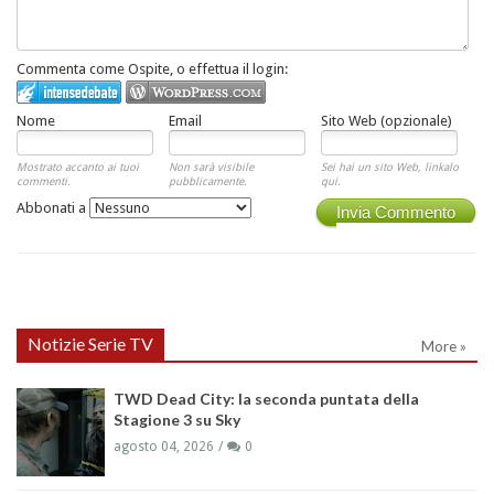
Commenta come Ospite, o effettua il login:
Nome
Email
Sito Web (opzionale)
Mostrato accanto ai tuoi
Non sarà visibile
Sei hai un sito Web, linkalo
commenti.
pubblicamente.
qui.
Abbonati a
Invia Commento
Notizie Serie TV
More »
TWD Dead City: la seconda puntata della
Stagione 3 su Sky
agosto 04, 2026
0