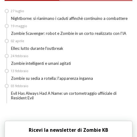
27
luglio
Nightborne: si rianimano i caduti affinchè continuino a combattere
19
maggio
Zombie Scavenger: robot e Zombie in un corto realizzato con l'IA
02
aprile
Elles: lutto durante l'outbreak
24
febbraio
Zombie intelligenti e umani agitati
13
febbraio
Zombie su sedia a rotella: l'apparenza inganna
03
febbraio
Evil Has Always Had A Name: un cortometraggio uffiiciale di
Resident Evil
Ricevi la newsletter di Zombie KB