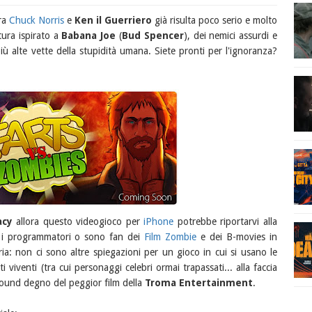
tra
Chuck Norris
e
Ken il Guerriero
già risulta poco serio e molto
ura ispirato a
Babana Joe
(
Bud Spencer
), dei nemici assurdi e
iù alte vette della stupidità umana. Siete pronti per l'ignoranza?
acy
allora questo videogioco per
iPhone
potrebbe riportarvi alla
so i programmatori o sono fan dei
Film Zombie
e dei B-movies in
a: non ci sono altre spiegazioni per un gioco in cui si usano le
i viventi (tra cui personaggi celebri ormai trapassati... alla faccia
round degno del peggior film della
Troma Entertainment
.