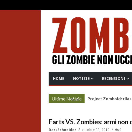
HOME
NOTIZIE
RECENSIONI
Ultime Notizie
Project Zomboid: rilas
More »
Farts VS. Zombies: armi non c
DarkSchneider
ottobre 03, 2010
0