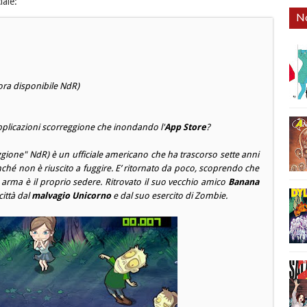
iale:
No
cora disponibile NdR)
pplicazioni
scorreggione
che inondando l'
App Store
?
ggione" NdR) è un ufficiale americano che ha trascorso sette anni
nché non è riuscito a fuggire. E’ ritornato da poco, scoprendo che
a arma è il proprio sedere. Ritrovato il suo vecchio amico
Banana
città dal
malvagio Unicorno
e dal suo esercito di Zombie.