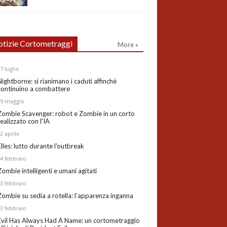
tizie Cortometraggi
More »
27
luglio
Nightborne: si rianimano i caduti affinchè
continuino a combattere
19
maggio
Zombie Scavenger: robot e Zombie in un corto
realizzato con l'IA
02
aprile
Elles: lutto durante l'outbreak
24
febbraio
Zombie intelligenti e umani agitati
13
febbraio
Zombie su sedia a rotella: l'apparenza inganna
03
febbraio
Evil Has Always Had A Name: un cortometraggio