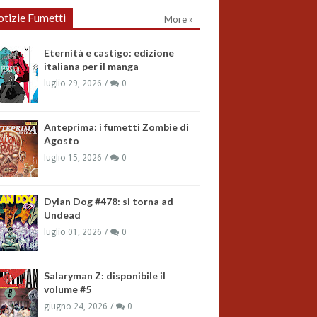
tizie Fumetti
More »
Eternità e castigo: edizione
italiana per il manga
luglio 29, 2026
0
Anteprima: i fumetti Zombie di
Agosto
luglio 15, 2026
0
Dylan Dog #478: si torna ad
Undead
luglio 01, 2026
0
Salaryman Z: disponibile il
volume #5
giugno 24, 2026
0