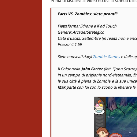
Prima di lasciarvi al video eccovi la scheda uffic
Farts VS. Zombies: siete pronti?
Piattaforma: iPhone e iPod Touch
Genere: Arcade/Strategico
Data d’uscita: Settembre (in realtà non è an
Prezzo: € 1.59
Siete nauseati dagli
Zombie Games
e dalle a
Il Colonnello
John Farter
(lett. "John Scorre
in un campo di prigionia nord-vietnamita, fi
la sua città è piena di Zombie e la sua unic
Max
parte con lui con lo scopo di liberare la 