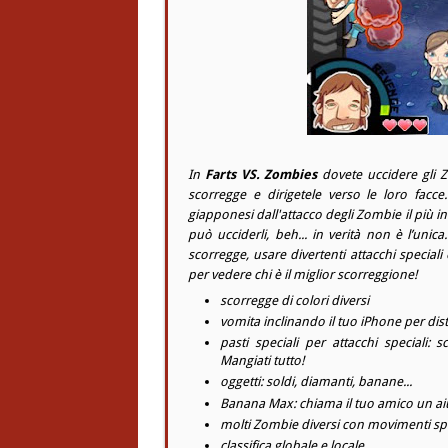
In
Farts VS. Zombies
dovete uccidere gli Z
scorregge e dirigetele verso le loro facce
giapponesi dall'attacco degli Zombie il più in
può ucciderli, beh... in verità non è l’uni
scorregge, usare divertenti attacchi speciali
per vedere chi è il miglior scorreggione!
scorregge di colori diversi
vomita inclinando il tuo iPhone per dist
pasti speciali per attacchi speciali: 
Mangiati tutto!
oggetti: soldi, diamanti, banane...
Banana Max: chiama il tuo amico un a
molti Zombie diversi con movimenti spe
classifica globale e locale