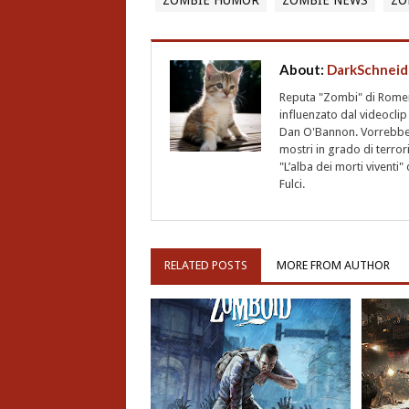
ZOMBIE HUMOR
ZOMBIE NEWS
ZO
About:
DarkSchneid
Reputa "Zombi" di Romero,
influenzato dal videoclip 
Dan O'Bannon. Vorrebbe 
mostri in grado di terro
"L’alba dei morti vivent
Fulci.
RELATED POSTS
MORE FROM AUTHOR