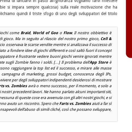
Prima di lanciarvi in pasto all'ignoranza vogliamo farvi riflettere
ie si impara sempre qualcosa) sulla reale motivazione che ha
ichiamo quindi il triste sfogo di uno degli sviluppatori del titolo
giochi come
Braid
,
World of Goo
o
Flow
. Il nostro obbiettivo è
di gioco. Ma in seguito al rilascio del nostro primo gioco,
Cell &
fficio osservava le scarse vendite mentre si analizzava il successo di
ato a fondere idee di giochi differenti e così saltò fuori il concept
luppatore è frustrante vedere buoni giochi venire ignorati mentre
te sugli Zombie fanno i soldi. […] Il problema dell’
App Store
è
sono raggiungere la top list ed il successo, e mirare alle masse
sa campagna di marketing, grossi budget, conoscenza degli IPs,
ivere per degli sviluppatori indipendenti desiderosi di mostrare
rts vs. Zombies
avrà o meno successo, per il momento, e solo a
 nostri precedenti lavori. Ne hanno parlato alcuni importanti siti,
essuna di queste cose era avvenuta con gli altri nostri giochi, e si
hanno avuto un riscontro. Spero che
Farts vs. Zombies
aiuti a far sì
nsapevoli dell’abuso di simili cliché, così che possano sviluppare,