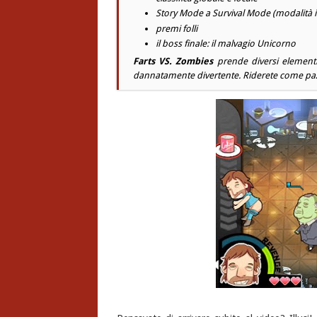
Story Mode a Survival Mode (modalità in
premi folli
il boss finale: il malvagio Unicorno
Farts VS. Zombies
prende diversi elementi
dannatamente divertente. Riderete come paz