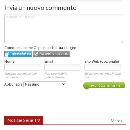
Invia un nuovo commento
Commenta come Ospite, o effettua il login:
Nome
Email
Sito Web (opzionale)
Mostrato accanto ai tuoi
Non sarà visibile
Sei hai un sito Web, linkalo
commenti.
pubblicamente.
qui.
Abbonati a
Invia Commento
Notizie Serie TV
More »