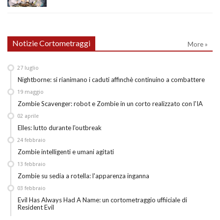
Notizie Cortometraggi
More »
27
luglio
Nightborne: si rianimano i caduti affinchè continuino a combattere
19
maggio
Zombie Scavenger: robot e Zombie in un corto realizzato con l'IA
02
aprile
Elles: lutto durante l'outbreak
24
febbraio
Zombie intelligenti e umani agitati
13
febbraio
Zombie su sedia a rotella: l'apparenza inganna
03
febbraio
Evil Has Always Had A Name: un cortometraggio uffiiciale di
Resident Evil