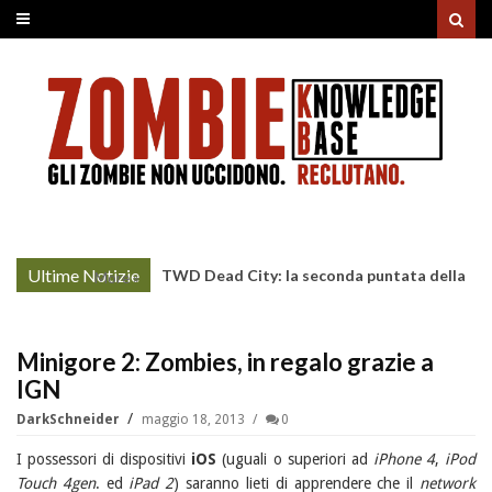
Ultime Notizie
TWD Dead City: la seconda puntata della
More »
Stagione 3 su Sky
Minigore 2: Zombies, in regalo grazie a
IGN
DarkSchneider
maggio 18, 2013
0
I possessori di dispositivi
iOS
(uguali o superiori ad
iPhone 4
,
iPod
Touch 4gen
. ed
iPad 2
) saranno lieti di apprendere che il
network