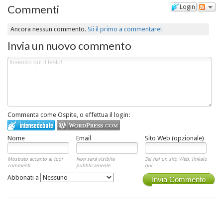
Commenti
Login
Ancora nessun commento.
Sii il primo a commentare!
Invia un nuovo commento
Commenta come Ospite, o effettua il login:
Nome
Email
Sito Web (opzionale)
Mostrato accanto ai tuoi
Non sarà visibile
Sei hai un sito Web, linkalo
commenti.
pubblicamente.
qui.
Abbonati a
Invia Commento