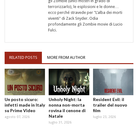
gli Zombie (unici mostri in grado di
terrorizzarlo), le esplosioni e le donne…
ecco perché stravede per "L’alba dei morti
viventi" di Zack Snyder. Odia
profondamente gli Zombie movie di Lucio
Fulci.
RELATED POSTS
MORE FROM AUTHOR
Un posto sicuro:
Unholy Night: la
Resident Evil: il
infetti made in Italy
nonna non-morta
trailer del nuovo
su Prime Video
rovina il cenone di
film
Natale
agosto 07, 2026
luglio 23, 2026
luglio 31, 2026