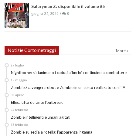
Salaryman Z: disponibile il volume #5
giugno 24, 2026
0
Notizie Cortometraggi
More »
27
luglio
Nightborne: si rianimano i caduti affinchè continuino a combattere
19
maggio
Zombie Scavenger: robot e Zombie in un corto realizzato con l'IA
02
aprile
Elles: lutto durante l'outbreak
24
febbraio
Zombie intelligenti e umani agitati
13
febbraio
Zombie su sedia a rotella: l'apparenza inganna