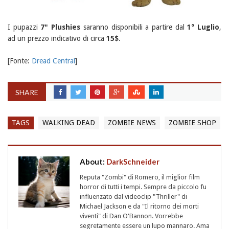
I pupazzi
7" Plushies
saranno disponibili a partire dal
1° Luglio
,
ad un prezzo indicativo di circa
15$
.
[Fonte:
Dread Central
]
SHARE
TAGS
WALKING DEAD
ZOMBIE NEWS
ZOMBIE SHOP
About:
DarkSchneider
Reputa "Zombi" di Romero, il miglior film
horror di tutti i tempi. Sempre da piccolo fu
influenzato dal videoclip "Thriller" di
Michael Jackson e da "Il ritorno dei morti
viventi" di Dan O'Bannon. Vorrebbe
segretamente essere un lupo mannaro. Ama