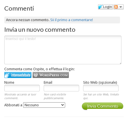
Commenti
Login
Ancora nessun commento.
Sii il primo a commentare!
Invia un nuovo commento
Commenta come Ospite, o effettua il login:
Nome
Email
Sito Web (opzionale)
Mostrato accanto ai tuoi
Non sarà visibile
Sei hai un sito Web, linkalo
commenti.
pubblicamente.
qui.
Abbonati a
Invia Commento