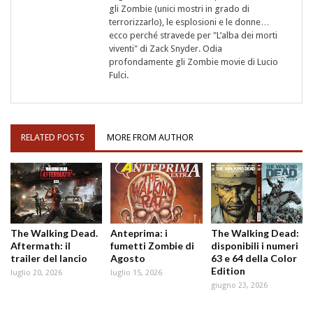
gli Zombie (unici mostri in grado di
terrorizzarlo), le esplosioni e le donne…
ecco perché stravede per "L’alba dei morti
viventi" di Zack Snyder. Odia
profondamente gli Zombie movie di Lucio
Fulci.
RELATED POSTS
MORE FROM AUTHOR
The Walking Dead.
Anteprima: i
The Walking Dead:
Aftermath: il
fumetti Zombie di
disponibili i numeri
trailer del lancio
Agosto
63 e 64 della Color
Edition
luglio 20, 2026
luglio 15, 2026
giugno 23, 2026