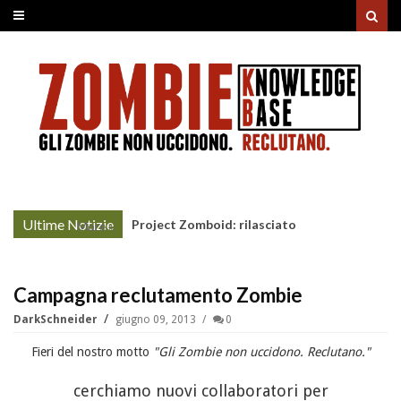
Ultime Notizie
Project Zomboid: rilasciato
More »
l'aggiornamento "Build 42"
Campagna reclutamento Zombie
DarkSchneider
giugno 09, 2013
0
Fieri del nostro motto
"Gli Zombie non uccidono. Reclutano."
cerchiamo nuovi collaboratori
per