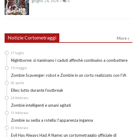
giugno 24, 2026
0
Notizie Cortometraggi
More »
27
luglio
Nightborne: si rianimano i caduti affinchè continuino a combattere
19
maggio
Zombie Scavenger: robot e Zombie in un corto realizzato con l'IA
02
aprile
Elles: lutto durante l'outbreak
24
febbraio
Zombie intelligenti e umani agitati
13
febbraio
Zombie su sedia a rotella: l'apparenza inganna
03
febbraio
Evil Has Always Had A Name: un cortometraggio uffiiciale di