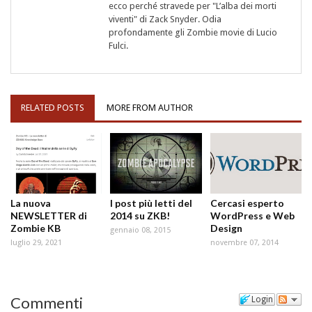
ecco perché stravede per "L’alba dei morti
viventi" di Zack Snyder. Odia
profondamente gli Zombie movie di Lucio
Fulci.
RELATED POSTS
MORE FROM AUTHOR
La nuova
I post più letti del
Cercasi esperto
NEWSLETTER di
2014 su ZKB!
WordPress e Web
Zombie KB
Design
gennaio 08, 2015
luglio 29, 2021
novembre 07, 2014
Commenti
Login