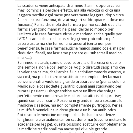
La scadenza viene anticipata di almeno 2 anni: dopo circa sei
mesi comincia a perdere effetto, ma alla velocità di circa una
leggera perdita ogni mese (ma veramente leggera, dopo circa
2 anni ancora funziona, dovrai magari raddoppiare la dose ma
funziona) Pensa che molti dei farmaci per noi scaduti dati alla
farmcia vengono mandati nei paesi del terzo mondo per
l'utilizzo e le case farmaceutiche vi mandano anche quelle per
l'AIDS scaduti che con le nostre leggi non potrebbero più
essere usate ma che funzionano ancora) (certo non per
beneficienza, le case farmaceutiche manco sanno cos'è, ma per
deduzioni fiscali, ma lasciamo perdere qui subentra il medico
incaz.....)
Sui rimedi naturali, come dicevo sopra, a differenza di quello
che sembra, non è così semplice: voglio dire tutti sappiamo che
la valeriana calma, che l'arnica è un antinfiammatorio esterno, e
via così, ma per l'utilizzo in sostituzione completa dei farmaci
convenzionali ci vuole una grande preparazione (pensa solo nel
Medioevo le cossiddette guaritrici quanti anni studiavano per
curare i pazienti). Bisognerebbe avere un libro che spiega
perfettamente come trovarle e le loro caratteristiche precise;
quindi come utilizzarle. Possono in grande misura sostituire le
medicine classiche, ma non completamente purtroppo. Per es.
la muffa è pennicillina in dose giuste è un buon antibiotico.
Poi ci sono le medicine omeopatiche che hanno scadenze
lunghissime e virtualmente non scadono mai (devono mettere le
scadenze per legge), queste possono sostituire completamente
le medicine tradizionali ma anche qui ci vuole grande