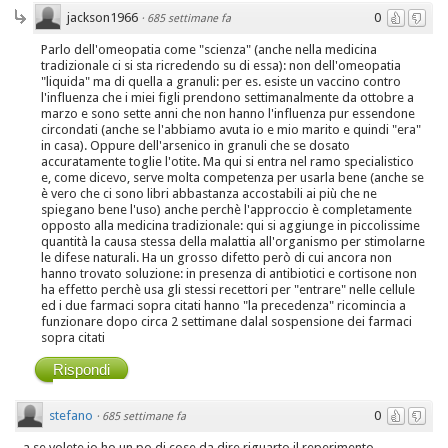
jackson1966
0
·
685 settimane fa
Parlo dell'omeopatia come "scienza" (anche nella medicina
tradizionale ci si sta ricredendo su di essa): non dell'omeopatia
"liquida" ma di quella a granuli: per es. esiste un vaccino contro
l'influenza che i miei figli prendono settimanalmente da ottobre a
marzo e sono sette anni che non hanno l'influenza pur essendone
circondati (anche se l'abbiamo avuta io e mio marito e quindi "era"
in casa). Oppure dell'arsenico in granuli che se dosato
accuratamente toglie l'otite. Ma qui si entra nel ramo specialistico
e, come dicevo, serve molta competenza per usarla bene (anche se
è vero che ci sono libri abbastanza accostabili ai più che ne
spiegano bene l'uso) anche perchè l'approccio è completamente
opposto alla medicina tradizionale: qui si aggiunge in piccolissime
quantità la causa stessa della malattia all'organismo per stimolarne
le difese naturali. Ha un grosso difetto però di cui ancora non
hanno trovato soluzione: in presenza di antibiotici e cortisone non
ha effetto perchè usa gli stessi recettori per "entrare" nelle cellule
ed i due farmaci sopra citati hanno "la precedenza" ricomincia a
funzionare dopo circa 2 settimane dalal sospensione dei farmaci
sopra citati
Rispondi
stefano
0
·
685 settimane fa
a se volete io ho un po di cose da dire riguarto il reperimento