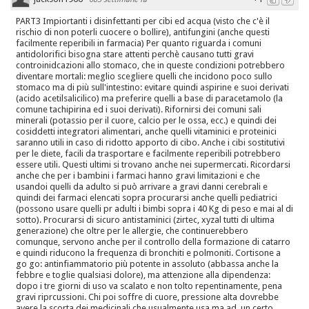
PART3 Impiortanti i disinfettanti per cibi ed acqua (visto che c'è il
rischio di non poterli cuocere o bollire), antifungini (anche questi
facilmente reperibili in farmacia) Per quanto riguarda i comuni
antidolorifici bisogna stare attenti perchè causano tutti gravi
controinidcazioni allo stomaco, che in queste condizioni potrebbero
diventare mortali: meglio scegliere quelli che incidono poco sullo
stomaco ma di più sull'intestino: evitare quindi aspirine e suoi derivati
(acido acetilsalicilico) ma preferire quelli a base di paracetamolo (la
comune tachipirina ed i suoi derivati). Rifornirsi dei comuni sali
minerali (potassio per il cuore, calcio per le ossa, ecc.) e quindi dei
cosiddetti integratori alimentari, anche quelli vitaminici e proteinici
saranno utili in caso di ridotto apporto di cibo. Anche i cibi sostitutivi
per le diete, facili da trasportare e facilmente reperibili potrebbero
essere utili. Questi ultimi si trovano anche nei supermercati. Ricordarsi
anche che per i bambini i farmaci hanno gravi limitazioni e che
usandoi quelli da adulto si può arrivare a gravi danni cerebrali e
quindi dei farmaci elencati sopra procurarsi anche quelli pediatrici
(possono usare quelli pr adulti i bimbi sopra i 40 Kg di peso e mai al di
sotto). Procurarsi di sicuro antistaminici (zirtec, xyzal tutti di ultima
generazione) che oltre per le allergie, che continuerebbero
comunque, servono anche per il controllo della formazione di catarro
e quindi riducono la frequenza di bronchiti e polmoniti. Cortisone a
go go: antinfiammatorio più potente in assoluto (abbassa anche la
febbre e toglie qualsiasi dolore), ma attenzione alla dipendenza:
dopo i tre giorni di uso va scalato e non tolto repentinamente, pena
gravi riprcussioni. Chi poi soffre di cuore, pressione alta dovrebbe
avere la scorta dei medicinali che usualmente usa ma ad, un certo