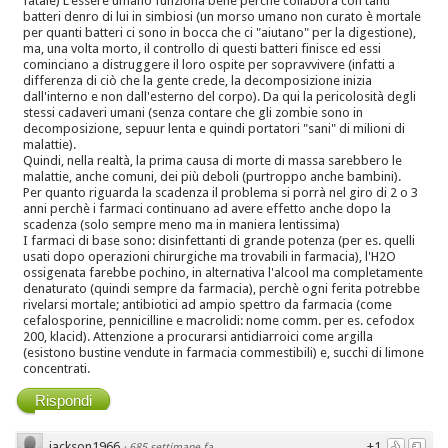
fatale) L'essere umano funziona bene perchè collabora con tanti
batteri denro di lui in simbiosi (un morso umano non curato è mortale
per quanti batteri ci sono in bocca che ci "aiutano" per la digestione),
ma, una volta morto, il controllo di questi batteri finisce ed essi
cominciano a distruggere il loro ospite per sopravvivere (infatti a
differenza di ciò che la gente crede, la decomposizione inizia
dall'interno e non dall'esterno del corpo). Da qui la pericolosità degli
stessi cadaveri umani (senza contare che gli zombie sono in
decomposizione, sepuur lenta e quindi portatori "sani" di milioni di
malattie).
Quindi, nella realtà, la prima causa di morte di massa sarebbero le
malattie, anche comuni, dei più deboli (purtroppo anche bambini).
Per quanto riguarda la scadenza il problema si porrà nel giro di 2 o 3
anni perchè i farmaci continuano ad avere effetto anche dopo la
scadenza (solo sempre meno ma in maniera lentissima)
I farmaci di base sono: disinfettanti di grande potenza (per es. quelli
usati dopo operazioni chirurgiche ma trovabili in farmacia), l'H2O
ossigenata farebbe pochino, in alternativa l'alcool ma completamente
denaturato (quindi sempre da farmacia), perchè ogni ferita potrebbe
rivelarsi mortale; antibiotici ad ampio spettro da farmacia (come
cefalosporine, pennicilline e macrolidi: nome comm. per es. cefodox
200, klacid). Attenzione a procurarsi antidiarroici come argilla
(esistono bustine vendute in farmacia commestibili) e, succhi di limone
concentrati.
Rispondi
jackson1966
+1
·
685 settimane fa