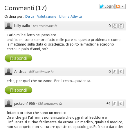
Commenti
(
17
)
Login
Ordina per:
Data
Valutazione
Ultima Attività
billy ballo
0
·
685 settimane fa
Carlo mi hai letto nel pensiero
anch'io mi sono sempre fatto mille pare su questo problema e come
la mettiamo sulla data di scadenza, di solito le medicine scadono
entro un paio d'anni, no?
Rispondi
Andrea
0
·
685 settimane fa
erbe, per quel che possono. Per il resto... pazienza.
Rispondi
jackson1966
+1
·
685 settimane fa
Intanto preciso che sono un medico.
Direi che già l'affermazione iniziale che oggi il raffreddore e
l'influenza si curino facilmente sia errata. Un medico, qualsiasi medico,
non sa e ripeto non sa curare queste due patologie. Può solo dare dei