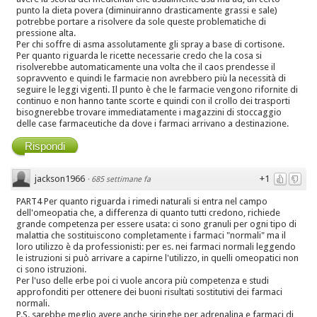
punto la dieta povera (diminuiranno drasticamente grassi e sale)
potrebbe portare a risolvere da sole queste problematiche di
pressione alta.
Per chi soffre di asma assolutamente gli spray a base di cortisone.
Per quanto riguarda le ricette necessarie credo che la cosa si
risolverebbe automaticamente una volta che il caos prendesse il
sopravvento e quindi le farmacie non avrebbero più la necessità di
seguire le leggi vigenti. Il punto è che le farmacie vengono rifornite di
continuo e non hanno tante scorte e quindi con il crollo dei trasporti
bisognerebbe trovare immediatamente i magazzini di stoccaggio
delle case farmaceutiche da dove i farmaci arrivano a destinazione.
Rispondi
jackson1966
+1
·
685 settimane fa
PART4 Per quanto riguarda i rimedi naturali si entra nel campo
dell'omeopatia che, a differenza di quanto tutti credono, richiede
grande competenza per essere usata: ci sono granuli per ogni tipo di
malattia che sostituiscono completamente i farmaci "normali" ma il
loro utilizzo è da professionisti: per es. nei farmaci normali leggendo
le istruzioni si può arrivare a capirne l'utilizzo, in quelli omeopatici non
ci sono istruzioni.
Per l'uso delle erbe poi ci vuole ancora più competenza e studi
approfonditi per ottenere dei buoni risultati sostitutivi dei farmaci
normali.
P.S. sarebbe meglio avere anche siringhe per adrenalina e farmaci di