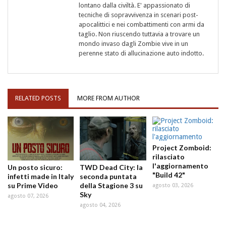
lontano dalla civiltà. E' appassionato di
tecniche di sopravvivenza in scenari post-
apocalittici e nei combattimenti con armi da
taglio. Non riuscendo tuttavia a trovare un
mondo invaso dagli Zombie vive in un
perenne stato di allucinazione auto indotto.
RELATED POSTS
MORE FROM AUTHOR
Project Zomboid:
rilasciato
l'aggiornamento
Un posto sicuro:
TWD Dead City: la
"Build 42"
infetti made in Italy
seconda puntata
su Prime Video
della Stagione 3 su
agosto 03, 2026
Sky
agosto 07, 2026
agosto 04, 2026