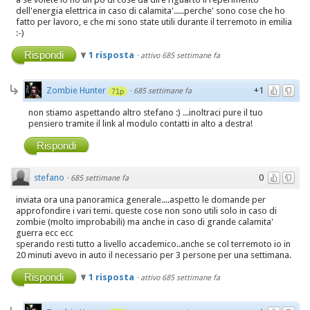
dell'energia elettrica in caso di calamita'.....perche' sono cose che ho
fatto per lavoro, e che mi sono state utili durante il terremoto in emilia
:-)
Rispondi
1 risposta
·
attivo 685 settimane fa
Zombie Hunter
+1
·
685 settimane fa
71p
non stiamo aspettando altro stefano :) ...inoltraci pure il tuo
pensiero tramite il link al modulo contatti in alto a destra!
Rispondi
stefano
0
·
685 settimane fa
inviata ora una panoramica generale....aspetto le domande per
approfondire i vari temi. queste cose non sono utili solo in caso di
zombie (molto improbabili) ma anche in caso di grande calamita'
guerra ecc ecc
sperando resti tutto a livello accademico..anche se col terremoto io in
20 minuti avevo in auto il necessario per 3 persone per una settimana.
Rispondi
1 risposta
·
attivo 685 settimane fa