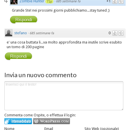
Zombie Hunter
+1
·
685 settimane fa
71p
Grande Ste! nei prossimi giorni pubblichiamo...stay tuned ;)
Rispondi
stefano
0
·
685 settimane fa
e' una cosa buttata li...va molto approfondita ma inutile scrive esubito
un tomo di 200 pagine
Rispondi
Invia un nuovo commento
Commenta come Ospite, o effettua il login:
Nome
Email
Sito Web (opzionale)