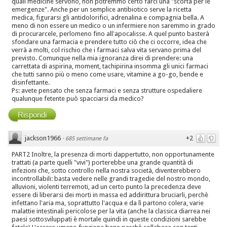
quali medicine servono, non potremmo certo farci una "scorta per le
emergenze". Anche per un semplice antibiotico serve la ricetta
medica, figurarsi gli antidolorifici, adrenalina e compagnia bella. A
meno di non essere un medico o un infermiere non saremmo in grado
di procurarcele, perlomeno fino all'apocalisse. A quel punto basterà
sfondare una farmacia e prendere tutto ciò che ci occorre, idea che
verrà a molti, col rischio che i farmaci salva vita servano prima del
previsto. Comunque nella mia ignoranza direi di prendere: una
carrettata di aspirina, moment, tachipirina insomma gli unici farmaci
che tutti sanno più o meno come usare, vitamine a go-go, bende e
disinfettante.
Ps: avete pensato che senza farmaci e senza strutture ospedaliere
qualunque fetente può spacciarsi da medico?
Rispondi
jackson1966
+2
·
685 settimane fa
PART2 Inoltre, la presenza di morti dappertutto, non opportunamente
trattati (a parte quelli "vivi") porterebbe una grande quantità di
infezioni che, sotto controllo nella nostra società, diventerebbero
incontrollabili: basta vedere nelle grandi tragedie del nostro mondo,
alluvioni, violenti terremoti, ad un certo punto la precedenza deve
essere di liberarsi dei morti in massa ed addirittura bruciarli, perchè
infettano l'aria ma, soprattutto l'acqua e da lì partono colera, varie
malattie intestinali pericolose per la vita (anche la classica diarrea nei
paesi sottosviluppati è mortale quindi in queste condizioni sarebbe