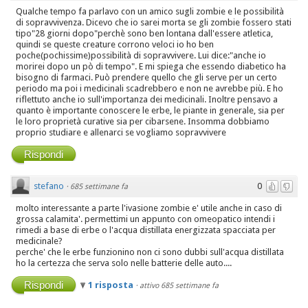
Qualche tempo fa parlavo con un amico sugli zombie e le possibilità
di sopravvivenza. Dicevo che io sarei morta se gli zombie fossero stati
tipo"28 giorni dopo"perchè sono ben lontana dall'essere atletica,
quindi se queste creature corrono veloci io ho ben
poche(pochissime)possibilità di sopravvivere. Lui dice:"anche io
morirei dopo un pò di tempo". E mi spiega che essendo diabetico ha
bisogno di farmaci. Può prendere quello che gli serve per un certo
periodo ma poi i medicinali scadrebbero e non ne avrebbe più. E ho
riflettuto anche io sull'importanza dei medicinali. Inoltre pensavo a
quanto è importante conoscere le erbe, le piante in generale, sia per
le loro proprietà curative sia per cibarsene. Insomma dobbiamo
proprio studiare e allenarci se vogliamo sopravvivere
Rispondi
stefano
0
·
685 settimane fa
molto interessante a parte l'ivasione zombie e' utile anche in caso di
grossa calamita'. permettimi un appunto con omeopatico intendi i
rimedi a base di erbe o l'acqua distillata energizzata spacciata per
medicinale?
perche' che le erbe funzionino non ci sono dubbi sull'acqua distillata
ho la certezza che serva solo nelle batterie delle auto....
Rispondi
1 risposta
·
attivo 685 settimane fa