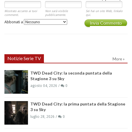
Mostrato accanto ai tuoi
Non sarà visibile
Sei hai un sito Web, linkalo
commenti.
pubblicamente.
qui.
Abbonati a
Invia Commento
Notizie Serie TV
More »
TWD Dead City: la seconda puntata della
Stagione 3 su Sky
agosto 04, 2026
0
TWD Dead City: la prima puntata della Stagione
3 su Sky
luglio 28, 2026
0