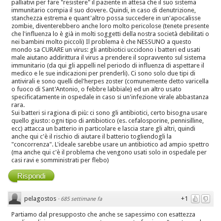
palliativi per fare "resistere" il paziente in attesa che il suo sistema
immunitario compia il suo dovere. Quindi, in caso di denutrizione,
stanchezza estrema e quant'altro possa succedere in un'apocalisse
zombie, diventerebbero anche loro molto pericolose (tenete presente
che l'influenza lo è già in molti soggetti della nostra società debilitati o
nei bambini molto piccoli) Il problema è che NESSUNO a questo
mondo sa CURARE un virus: gli antibiotici uccidono i batteri ed usati
male aiutano addirittura il virus a prendere il sopravvento sul sistema
immunitario (da qui gli appelli nel periodo di influenza di aspettare il
medico e le sue indicazioni per prenderli). Ci sono solo due tipi di
antivirali e sono quelli del'herpes zoster (comunemente detto varicella
o fuoco di Sant'Antonio, o febbre labbiale) ed un altro usato
specificatamente in ospedale in caso si un'infezione virale abbastanza
rara.
Sui batteri si ragiona di più: ci sono gli antibiotici, certo bisogna usare
quello giusto: ogni tipo di antibiotico (es. cefalosporine, pennisilline,
ecc) attacca un batterio in particolare e lascia stare gli altri, quindi
anche qui c'è il rischio di aiutare il batterio togliendogli la
"concorrenza". L'ideale sarebbe usare un antibiotico ad ampio spettro
(ma anche qui c'è il problema che vengono usati solo in ospedale per
casi ravi e somministrati per flebo)
Rispondi
pelagostos
+1
·
685 settimane fa
Partiamo dal presupposto che anche se sapessimo con esattezza