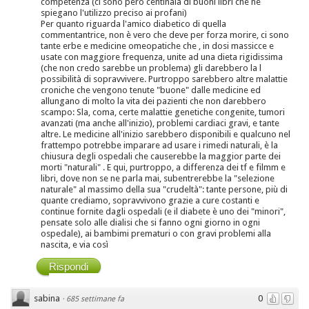
competenza (ci sono però centinaia di buoni libri che ne
spiegano l'utilizzo preciso ai profani)
Per quanto riguarda l'amico diabetico di quella
commentantrice, non è vero che deve per forza morire, ci sono
tante erbe e medicine omeopatiche che , in dosi massicce e
usate con maggiore frequenza, unite ad una dieta rigidissima
(che non credo sarebbe un problema) gli darebbero la l
possibilità di sopravvivere. Purtroppo sarebbero altre malattie
croniche che vengono tenute "buone" dalle medicine ed
allungano di molto la vita dei pazienti che non darebbero
scampo: Sla, coma, certe malattie genetiche congenite, tumori
avanzati (ma anche all'inizio), problemi cardiaci gravi, e tante
altre. Le medicine all'inizio sarebbero disponibili e qualcuno nel
frattempo potrebbe imparare ad usare i rimedi naturali, è la
chiusura degli ospedali che causerebbe la maggior parte dei
morti "naturali" . E qui, purtroppo, a differenza dei tf e filmm e
libri, dove non se ne parla mai, subentrerebbe la "selezione
naturale" al massimo della sua "crudeltà": tante persone, più di
quante crediamo, sopravvivono grazie a cure costanti e
continue fornite dagli ospedali (e il diabete è uno dei "minori",
pensate solo alle dialisi che si fanno ogni giorno in ogni
ospedale), ai bambimi prematuri o con gravi problemi alla
nascita, e via così
Rispondi
sabina
0
·
685 settimane fa