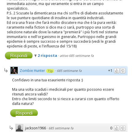
immediata azione, ma qui veramente si entra in un campo
specialistico.
P.S. 2 Scusate la dimenticanza ma chi soffre di diabete assolutamente
le sue punture quotidiane di insulina in quantità industriali.
Ed ora una frase che farà molto discutere ma che è la pura verità:
raramente nella fiction si dice ma ci sarà, purtroppo una sorta di
selezione naturale dove la natura "premierà" i più forti nel sistema
immunitario e nell'organismo in generale. Purtroppo nelle grandi
epidemie è sempre successo e sempre succederà (vedi le grandi
epidemie di peste, e l'influenza del 15/18)
Rispondi
2 risposta
·
attivo 685 settimane fa
Zombie Hunter
+1
·
685 settimane fa
71p
Confidavo in una tua esauriente risposta :)
Ma una volta scaduti i medicinali per quanto possono essere
ritenuti ancora validi?
Entro che limiti secondo te si riesce a curarsi con quanto offerto
dalla natura?
Rispondi
jackson1966
0
·
685 settimane fa