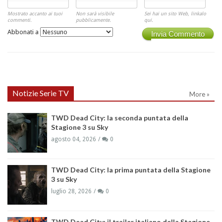
Mostrato accanto ai tuoi
Non sarà visibile
Sei hai un sito Web, linkalo
commenti.
pubblicamente.
qui.
Abbonati a
Invia Commento
Notizie Serie TV
More »
TWD Dead City: la seconda puntata della
Stagione 3 su Sky
agosto 04, 2026
0
TWD Dead City: la prima puntata della Stagione
3 su Sky
luglio 28, 2026
0
TWD Dead City: il trailer italiano della Stagione