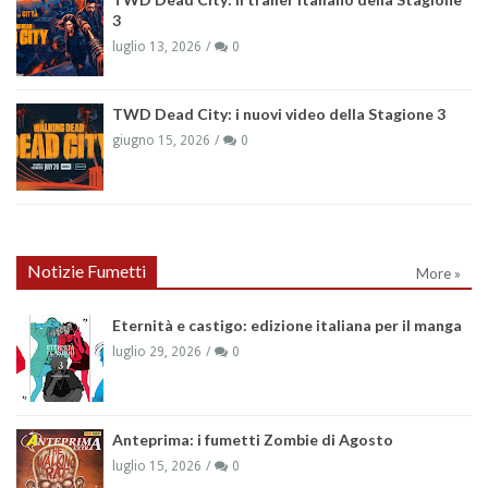
3
luglio 13, 2026
0
TWD Dead City: i nuovi video della Stagione 3
giugno 15, 2026
0
Notizie Fumetti
More »
Eternità e castigo: edizione italiana per il manga
luglio 29, 2026
0
Anteprima: i fumetti Zombie di Agosto
luglio 15, 2026
0