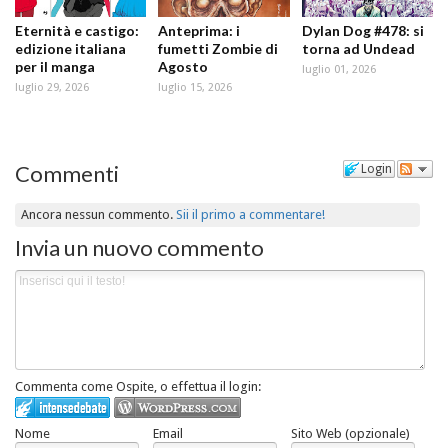
Eternità e castigo:
Anteprima: i
Dylan Dog #478: si
edizione italiana
fumetti Zombie di
torna ad Undead
per il manga
Agosto
luglio 01, 2026
luglio 29, 2026
luglio 15, 2026
Commenti
Login
Ancora nessun commento.
Sii il primo a commentare!
Invia un nuovo commento
Commenta come Ospite, o effettua il login:
Nome
Email
Sito Web (opzionale)