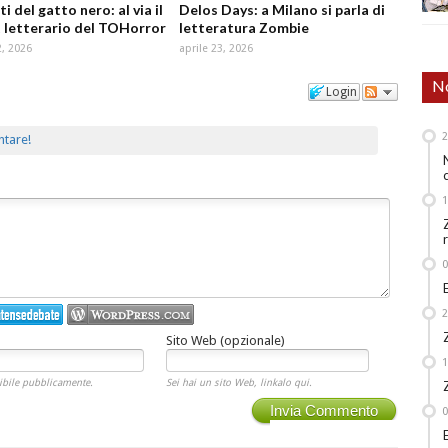
ti del gatto nero: al via il
Delos Days: a Milano si parla di
 letterario del TOHorror
letteratura Zombie
, 2026
aprile 23, 2026
No
Login
ntare!
Sito Web (opzionale)
ibile pubblicamente.
Sei hai un sito Web, linkalo qui.
Invia Commento