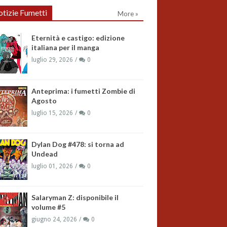
tizie Fumetti
More »
Eternità e castigo: edizione
italiana per il manga
luglio 29, 2026
0
Anteprima: i fumetti Zombie di
Agosto
luglio 15, 2026
0
Dylan Dog #478: si torna ad
Undead
luglio 01, 2026
0
Salaryman Z: disponibile il
volume #5
giugno 24, 2026
0