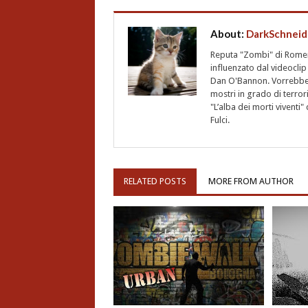
About:
DarkSchneid
Reputa "Zombi" di Romero,
influenzato dal videoclip 
Dan O'Bannon. Vorrebbe 
mostri in grado di terro
"L’alba dei morti vivent
Fulci.
RELATED POSTS
MORE FROM AUTHOR