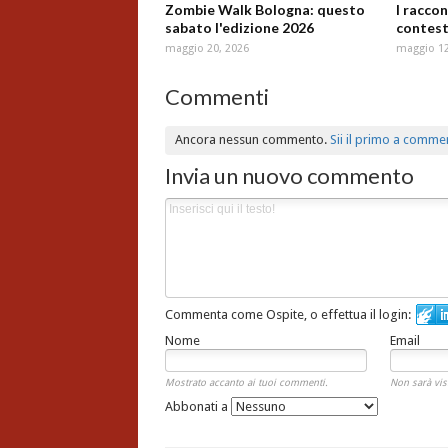
Zombie Walk Bologna: questo
I raccon
sabato l'edizione 2026
contest
maggio 20, 2026
maggio 12
Commenti
Ancora nessun commento.
Sii il primo a comme
Invia un nuovo commento
Commenta come Ospite, o effettua il login:
Nome
Email
Mostrato accanto ai tuoi commenti.
Non sarà vis
Abbonati a