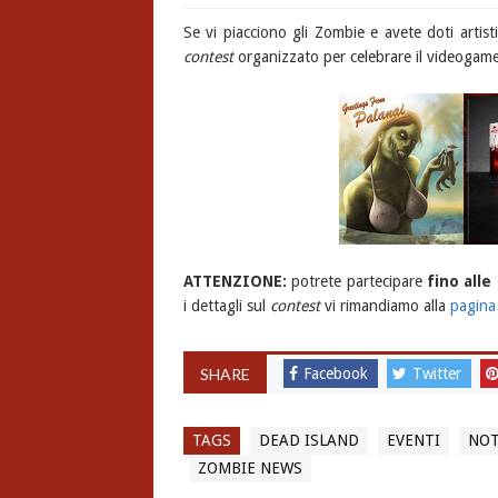
Se vi piacciono gli Zombie e avete doti artist
contest
organizzato per celebrare il videogam
ATTENZIONE:
potrete partecipare
fino alle
i dettagli sul
contest
vi rimandiamo alla
pagina 
SHARE
Facebook
Twitter
TAGS
DEAD ISLAND
EVENTI
NOT
ZOMBIE NEWS