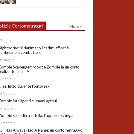
tizie Cortometraggi
More »
27
luglio
Nightborne: si rianimano i caduti affinchè
continuino a combattere
19
maggio
Zombie Scavenger: robot e Zombie in un corto
realizzato con l'IA
02
aprile
Elles: lutto durante l'outbreak
24
febbraio
Zombie intelligenti e umani agitati
13
febbraio
Zombie su sedia a rotella: l'apparenza inganna
03
febbraio
Evil Has Always Had A Name: un cortometraggio