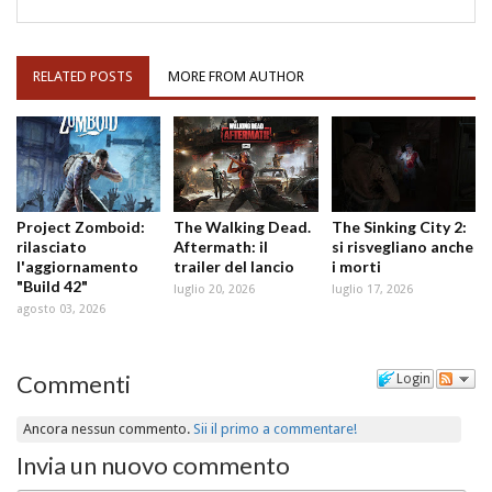
RELATED POSTS
MORE FROM AUTHOR
Project Zomboid:
The Walking Dead.
The Sinking City 2:
rilasciato
Aftermath: il
si risvegliano anche
l'aggiornamento
trailer del lancio
i morti
"Build 42"
luglio 20, 2026
luglio 17, 2026
agosto 03, 2026
Commenti
Login
Ancora nessun commento.
Sii il primo a commentare!
Invia un nuovo commento