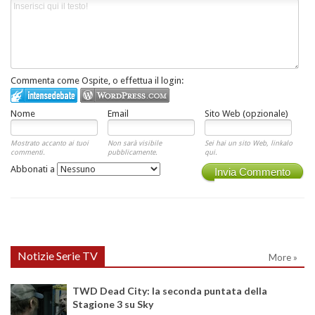
Commenta come Ospite, o effettua il login:
Nome
Email
Sito Web (opzionale)
Mostrato accanto ai tuoi
Non sarà visibile
Sei hai un sito Web, linkalo
commenti.
pubblicamente.
qui.
Abbonati a
Invia Commento
Notizie Serie TV
More »
TWD Dead City: la seconda puntata della
Stagione 3 su Sky