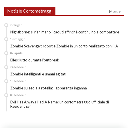
Notizie Cortometraggi
More »
27
luglio
Nightborne: si rianimano i caduti affinchè continuino a combattere
19
maggio
Zombie Scavenger: robot e Zombie in un corto realizzato con l'IA
02
aprile
Elles: lutto durante l'outbreak
24
febbraio
Zombie intelligenti e umani agitati
13
febbraio
Zombie su sedia a rotella: l'apparenza inganna
03
febbraio
Evil Has Always Had A Name: un cortometraggio uffiiciale di
Resident Evil