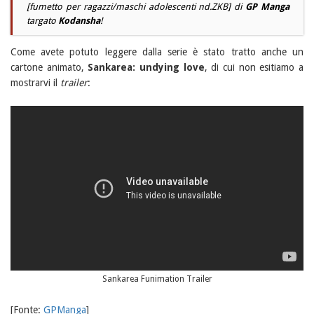
[fumetto per ragazzi/maschi adolescenti
nd.ZKB
] di
GP Manga
targato
Kodansha
!
Come avete potuto leggere dalla serie è stato tratto anche un
cartone animato,
Sankarea: undying love
, di cui non esitiamo a
mostrarvi il
trailer
:
Sankarea Funimation Trailer
[Fonte:
GPManga
]