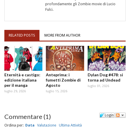
profondamente gli Zombie movie di Lucio
Fulci.
RELATED POSTS
MORE FROM AUTHOR
Eternità e castigo:
Anteprima: i
Dylan Dog #478: si
edizione italiana
fumetti Zombie di
torna ad Undead
per il manga
Agosto
luglio 01, 2026
luglio 29, 2026
luglio 15, 2026
Commentare
(
1
)
Login
Ordina per:
Data
Valutazione
Ultima Attività