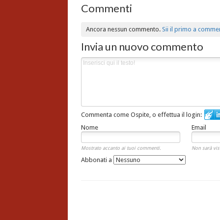
Commenti
Ancora nessun commento.
Sii il primo a comme
Invia un nuovo commento
Commenta come Ospite, o effettua il login:
Nome
Email
Mostrato accanto ai tuoi commenti.
Non sarà vis
Abbonati a