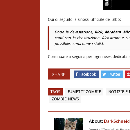
Qui di seguito la sinossi ufficiale dell'albo:
Dopo la devastazione,
Rick
,
Abraham
,
Mic
conti con la ricostruzione. Ricostruire e 
possibile, a una nuova civiltà.
Continuate a seguirci per ogni news dedicata 
SHARE
Facebook
Twitter
TAGS
FUMETTI ZOMBIE
NOTIZIE F
ZOMBIE NEWS
About:
DarkSchneid
Reputa "Zombi" di Romero,