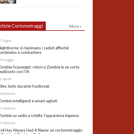
tizie Cortometraggi
More »
27
luglio
Nightborne: si rianimano i caduti affinchè
continuino a combattere
19
maggio
Zombie Scavenger: robot e Zombie in un corto
realizzato con l'IA
02
aprile
Elles: lutto durante l'outbreak
24
febbraio
Zombie intelligenti e umani agitati
13
febbraio
Zombie su sedia a rotella: l'apparenza inganna
03
febbraio
Evil Has Always Had A Name: un cortometraggio