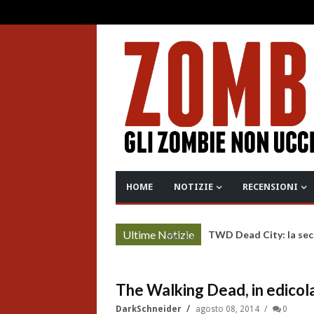
HOME
NOTIZIE
RECENSIONI
Ultime Notizie
TWD Dead City: la sec
More »
The Walking Dead, in edicola
DarkSchneider
agosto 08, 2014
0