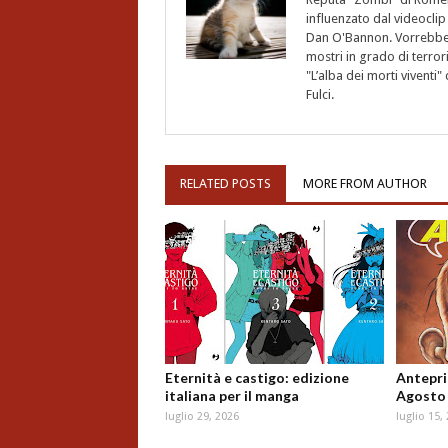
influenzato dal videoclip 
Dan O'Bannon. Vorrebbe 
mostri in grado di terro
"L’alba dei morti vivent
Fulci.
RELATED POSTS
MORE FROM AUTHOR
Eternità e castigo: edizione
Antepri
italiana per il manga
Agosto
luglio 29, 2026
luglio 15,