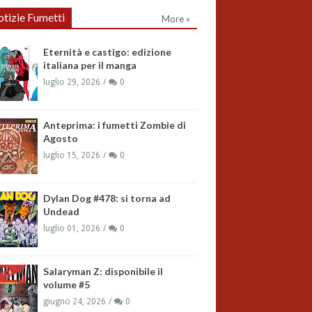
tizie Fumetti
More »
Eternità e castigo: edizione
italiana per il manga
luglio 29, 2026
0
Anteprima: i fumetti Zombie di
Agosto
luglio 15, 2026
0
Dylan Dog #478: si torna ad
Undead
luglio 01, 2026
0
Salaryman Z: disponibile il
volume #5
giugno 24, 2026
0