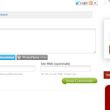
Login
ntare!
Sito Web (opzionale)
Se
ibile pubblicamente.
Sei hai un sito Web, linkalo qui.
Invia Commento