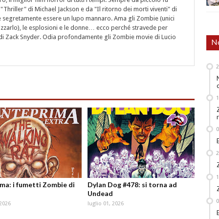
"Thriller" di Michael Jackson e da "Il ritorno dei morti viventi" di
segretamente essere un lupo mannaro. Ama gli Zombie (unici
rizzarlo), le esplosioni e le donne… ecco perché stravede per
i" di Zack Snyder. Odia profondamente gli Zombie movie di Lucio
No
ma: i fumetti Zombie di
Dylan Dog #478: si torna ad
Undead
 2026
luglio 01, 2026