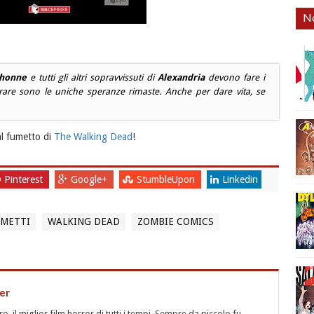
No
honne
e tutti gli altri sopravvissuti di
Alexandria
devono fare i
curare sono le uniche speranze rimaste. Anche per dare vita, se
al fumetto di
The Walking Dead
!
Pinterest
Google+
StumbleUpon
Linkedin
UMETTI
WALKING DEAD
ZOMBIE COMICS
er
 il miglior film horror di tutti i tempi. Sempre da piccolo fu