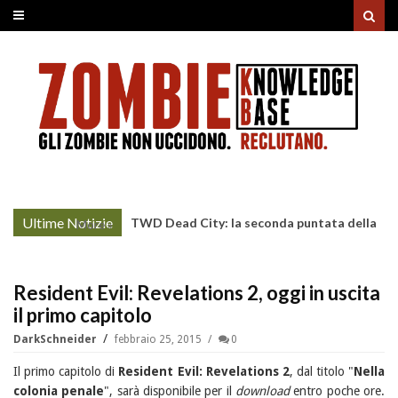
Ultime Notizie
Project Zomboid: rilasciato
More »
l'aggiornamento "Build 42"
Resident Evil: Revelations 2, oggi in uscita
il primo capitolo
DarkSchneider
febbraio 25, 2015
0
Il primo capitolo di
Resident Evil: Revelations 2
, dal titolo "
Nella
colonia penale
", sarà disponibile per il
download
entro poche ore.