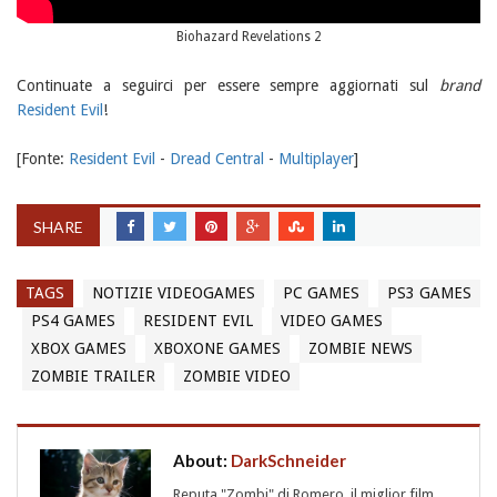
Biohazard Revelations 2
Continuate a seguirci per essere sempre aggiornati sul
brand
Resident Evil
!
[Fonte:
Resident Evil
-
Dread Central
-
Multiplayer
]
SHARE
TAGS
NOTIZIE VIDEOGAMES
PC GAMES
PS3 GAMES
PS4 GAMES
RESIDENT EVIL
VIDEO GAMES
XBOX GAMES
XBOXONE GAMES
ZOMBIE NEWS
ZOMBIE TRAILER
ZOMBIE VIDEO
About:
DarkSchneider
Reputa "Zombi" di Romero, il miglior film