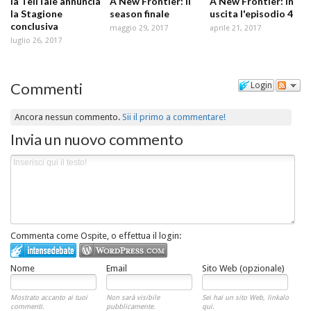
la TellTale annuncia
A New Frontier: il
A New Frontier: in
la Stagione
season finale
uscita l'episodio 4
conclusiva
maggio 29, 2017
aprile 21, 2017
luglio 26, 2017
Commenti
Login
Ancora nessun commento.
Sii il primo a commentare!
Invia un nuovo commento
Commenta come Ospite, o effettua il login:
Nome
Email
Sito Web (opzionale)
Mostrato accanto ai tuoi
Non sarà visibile
Sei hai un sito Web, linkalo
commenti.
pubblicamente.
qui.