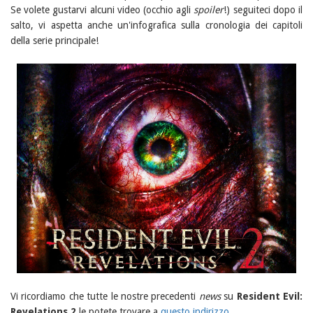
Se volete gustarvi alcuni video (occhio agli
spoiler
!) seguiteci dopo il
salto, vi aspetta anche un'infografica sulla cronologia dei capitoli
della serie principale!
Vi ricordiamo che tutte le nostre precedenti
news
su
Resident Evil:
Revelations 2
le potete trovare a
questo indirizzo
.