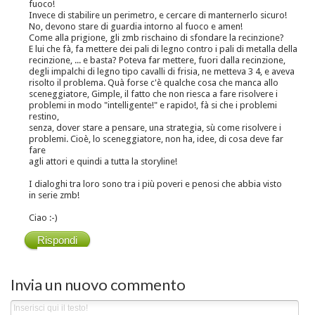
fuoco!
Invece di stabilire un perimetro, e cercare di manternerlo sicuro!
No, devono stare di guardia intorno al fuoco e amen!
Come alla prigione, gli zmb rischaino di sfondare la recinzione?
E lui che fà, fa mettere dei pali di legno contro i pali di metalla della
recinzione, ... e basta? Poteva far mettere, fuori dalla recinzione,
degli impalchi di legno tipo cavalli di frisia, ne metteva 3 4, e aveva
risolto il problema. Quà forse c'è qualche cosa che manca allo
sceneggiatore, Gimple, il fatto che non riesca a fare risolvere i
problemi in modo "intelligente!" e rapido!, fà si che i problemi
restino,
senza, dover stare a pensare, una strategia, sù come risolvere i
problemi. Cioè, lo sceneggiatore, non ha, idee, di cosa deve far
fare
agli attori e quindi a tutta la storyline!
I dialoghi tra loro sono tra i più poveri e penosi che abbia visto
in serie zmb!
Ciao :-)
Rispondi
Invia un nuovo commento