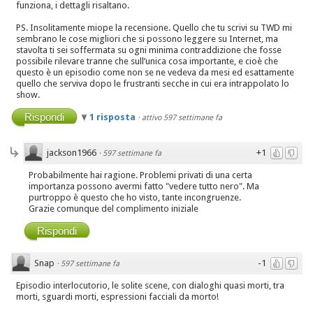
funziona, i dettagli risaltano.
PS. Insolitamente miope la recensione. Quello che tu scrivi su TWD mi
sembrano le cose migliori che si possono leggere su Internet, ma
stavolta ti sei soffermata su ogni minima contraddizione che fosse
possibile rilevare tranne che sull’unica cosa importante, e cioè che
questo è un episodio come non se ne vedeva da mesi ed esattamente
quello che serviva dopo le frustranti secche in cui era intrappolato lo
show.
Rispondi
1 risposta
·
attivo 597 settimane fa
jackson1966
+1
·
597 settimane fa
Probabilmente hai ragione. Problemi privati di una certa
importanza possono avermi fatto "vedere tutto nero". Ma
purtroppo è questo che ho visto, tante incongruenze.
Grazie comunque del complimento iniziale
Rispondi
Snap
-1
·
597 settimane fa
Episodio interlocutorio, le solite scene, con dialoghi quasi morti, tra
morti, sguardi morti, espressioni facciali da morto!