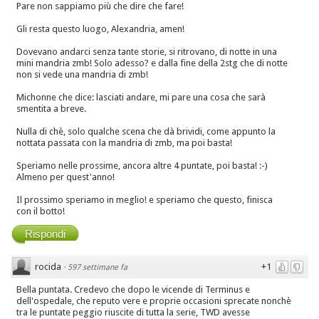
Pare non sappiamo più che dire che fare!
Gli resta questo luogo, Alexandria, amen!
Dovevano andarci senza tante storie, si ritrovano, di notte in una
mini mandria zmb! Solo adesso? e dalla fine della 2stg che di notte
non si vede una mandria di zmb!
Michonne che dice: lasciati andare, mi pare una cosa che sarà
smentita a breve.
Nulla di chè, solo qualche scena che dà brividi, come appunto la
nottata passata con la mandria di zmb, ma poi basta!
Speriamo nelle prossime, ancora altre 4 puntate, poi basta! :-)
Almeno per quest'anno!
Il prossimo speriamo in meglio! e speriamo che questo, finisca
con il botto!
Rispondi
rocida
+1
·
597 settimane fa
Bella puntata. Credevo che dopo le vicende di Terminus e
dell'ospedale, che reputo vere e proprie occasioni sprecate nonchè
tra le puntate peggio riuscite di tutta la serie, TWD avesse