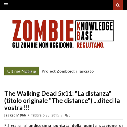
Ultime Notizie
Unholy Night: la nonna non-morta rovina il
More »
cenone di Natale
The Walking Dead 5x11: "La distanza"
(titolo originale "The distance") ...diteci la
vostra !!!
Jackson1966
febbraio 23, 2015
0
Ed eccoci all'
undicesima puntata della quinta stagione di