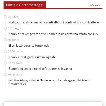
Notizie Cortometraggi
More »
27
luglio
Nightborne: si rianimano i caduti affinchè continuino a combattere
19
maggio
Zombie Scavenger: robot e Zombie in un corto realizzato con l'IA
02
aprile
Elles: lutto durante l'outbreak
24
febbraio
Zombie intelligenti e umani agitati
13
febbraio
Zombie su sedia a rotella: l'apparenza inganna
03
febbraio
Evil Has Always Had A Name: un cortometraggio uffiiciale di
Resident Evil