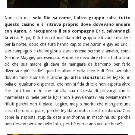
Non solo ma,
solo Dio sa come, l'altro gruppo salta tutto
questo casino e si ritrova proprio dove dovevano andare
con Aaron, a recuperare il suo compagno Eric, salvandogli
la vita.
E qui, Rick torna il malfidato del gruppo e li vuole dividere
per la notte, dopo che tutti hanno capito che Aaron è gay ed Eric il
suo compagno e che vogliono stare insieme perchè si amano, come
Glenn e Maggie, per esempio. Anche se devo dire che la battuta su
ciò che sua madre gli dava da mangiare da bambino per farlo
diventare più "virile" qualche allarme nella mente di Rick avrebbe
dovuto farlo suonare. E anche qui
altra stonatura:
sei legato, in
balia di qualcuno disperato, che non si fida di te e non aspetta altro
che farti fuori e tu che fai alla sua richiesta di provargli che la
marmellata di mele per la figlia non è avvelenata? Ma ovviamente ti
rifiuti perchè non ti piace. Logico, meglio morire che mangiare una
cosa che non ci piace, perchè legata a brutti ricordi d'infanzia. Così
come la risposta stupida data a Michonne in macchina sul perchè
non c'erano persone nelle foto, perchè non erano venute bene?