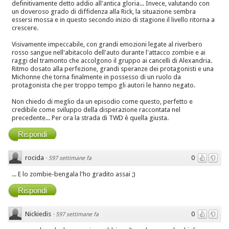
definitivamente detto addio all'antica gloria... Invece, valutando con
un doveroso grado di diffidenza alla Rick, la situazione sembra
essersi mossa e in questo secondo inizio di stagione il livello ritorna a
crescere.
Visivamente impeccabile, con grandi emozioni legate al riverbero
rosso sangue nell'abitacolo dell'auto durante l'attacco zombie e ai
raggi del tramonto che accolgono il gruppo ai cancelli di Alexandria.
Ritmo dosato alla perfezione, grandi speranze dei protagonisti e una
Michonne che torna finalmente in possesso di un ruolo da
protagonista che per troppo tempo gli autori le hanno negato.
Non chiedo di meglio da un episodio come questo, perfetto e
credibile come sviluppo della disperazione raccontata nel
precedente... Per ora la strada di TWD è quella giusta.
Rispondi
rocida
0
·
597 settimane fa
... E lo zombie-bengala l'ho gradito assai ;)
Rispondi
Nickiedis
0
·
597 settimane fa