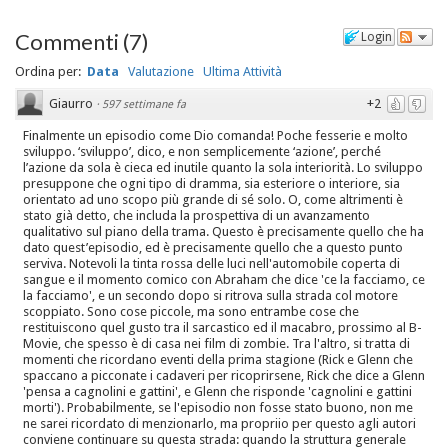
Commenti
(
7
)
Login
Ordina per:
Data
Valutazione
Ultima Attività
Giaurro
+2
·
597 settimane fa
Finalmente un episodio come Dio comanda! Poche fesserie e molto
sviluppo. ‘sviluppo’, dico, e non semplicemente ‘azione’, perché
l’azione da sola è cieca ed inutile quanto la sola interiorità. Lo sviluppo
presuppone che ogni tipo di dramma, sia esteriore o interiore, sia
orientato ad uno scopo più grande di sé solo. O, come altrimenti è
stato già detto, che includa la prospettiva di un avanzamento
qualitativo sul piano della trama. Questo è precisamente quello che ha
dato quest’episodio, ed è precisamente quello che a questo punto
serviva. Notevoli la tinta rossa delle luci nell'automobile coperta di
sangue e il momento comico con Abraham che dice 'ce la facciamo, ce
la facciamo', e un secondo dopo si ritrova sulla strada col motore
scoppiato. Sono cose piccole, ma sono entrambe cose che
restituiscono quel gusto tra il sarcastico ed il macabro, prossimo al B-
Movie, che spesso è di casa nei film di zombie. Tra l'altro, si tratta di
momenti che ricordano eventi della prima stagione (Rick e Glenn che
spaccano a picconate i cadaveri per ricoprirsene, Rick che dice a Glenn
'pensa a cagnolini e gattini', e Glenn che risponde 'cagnolini e gattini
morti'). Probabilmente, se l'episodio non fosse stato buono, non me
ne sarei ricordato di menzionarlo, ma propriio per questo agli autori
conviene continuare su questa strada: quando la struttura generale