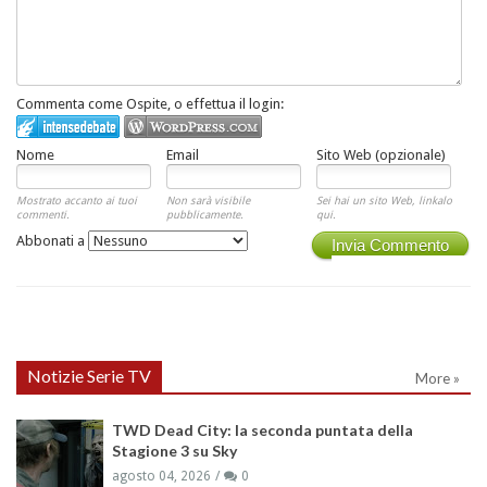
Commenta come Ospite, o effettua il login:
Nome
Email
Sito Web (opzionale)
Mostrato accanto ai tuoi
Non sarà visibile
Sei hai un sito Web, linkalo
commenti.
pubblicamente.
qui.
Abbonati a
Invia Commento
Notizie Serie TV
More »
TWD Dead City: la seconda puntata della
Stagione 3 su Sky
agosto 04, 2026
0