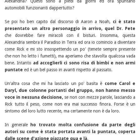
Alexandria? Questi sono a piedi da giorni ed ora spuntano
automobili funzionanti dappertutto?
Se poi ho ben capito dal discorso di Aaron a Noah,
ci è stato
presentato un altro personaggio in arrivo, quel Dr. Pete
che dovrebbe fare miracoli con il bisturi. Insomma, questa
Alexandria sembra il Paradiso in Terra ed ora io comincio a diventare
come Rick e mi sto insospettendo un po' (tenete sempre presente
che non ho letto i fumetti), ma aperiamo che stavolta qualcosa vada
bene. Intanto
ad accoglierli ci sono risa di bimbi e non armi
puntate
ed è un bel passo in avanti rispetto al passato.
Un'altra cosa che mi ha lasciato un po' basita è
come Carol e
Daryl, due colonne portanti del gruppo, non hanno messo
voce in nessuna decisione,
se non con mezze parole, lasciando a
Rick tutto il peso, come non era mai successo finora. Forse è un
sintomo del loro lutto recente, ma certamente non è da loro.
In generale
ho trovato molta confusione da parte degli
autori su come è stata portata avanti la puntata, coperta
dalle scene d'azione piazzate qua e là
.