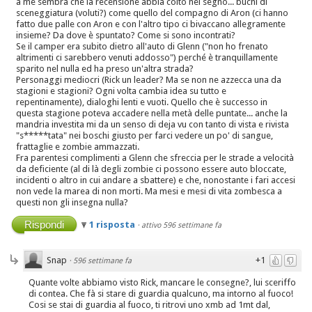
a me sembra che la recensione abbia colto nel segno... buchi di
sceneggiatura (voluti?) come quello del compagno di Aron (ci hanno
fatto due palle con Aron e con l'altro tipo ci bivaccano allegramente
insieme? Da dove è spuntato? Come si sono incontrati?
Se il camper era subito dietro all'auto di Glenn ("non ho frenato
altrimenti ci sarebbero venuti addosso") perché è tranquillamente
sparito nel nulla ed ha preso un'altra strada?
Personaggi mediocri (Rick un leader? Ma se non ne azzecca una da
stagioni e stagioni? Ogni volta cambia idea su tutto e
repentinamente), dialoghi lenti e vuoti. Quello che è successo in
questa stagione poteva accadere nella metà delle puntate... anche la
mandria investita mi da un senso di deja vu con tanto di vista e rivista
"s*****tata" nei boschi giusto per farci vedere un po' di sangue,
frattaglie e zombie ammazzati.
Fra parentesi complimenti a Glenn che sfreccia per le strade a velocità
da deficiente (al di là degli zombie ci possono essere auto bloccate,
incidenti o altro in cui andare a sbattere) e che, nonostante i fari accesi
non vede la marea di non morti. Ma mesi e mesi di vita zombesca a
questi non gli insegna nulla?
Rispondi
1 risposta
·
attivo 596 settimane fa
Snap
+1
·
596 settimane fa
Quante volte abbiamo visto Rick, mancare le consegne?, lui sceriffo
di contea. Che fà si stare di guardia qualcuno, ma intorno al fuoco!
Cosi se stai di guardia al fuoco, ti ritrovi uno xmb ad 1mt dal,