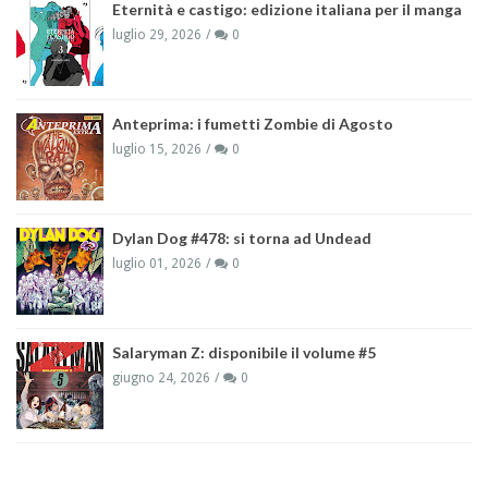
Eternità e castigo: edizione italiana per il manga
luglio 29, 2026
0
Anteprima: i fumetti Zombie di Agosto
luglio 15, 2026
0
Dylan Dog #478: si torna ad Undead
luglio 01, 2026
0
Salaryman Z: disponibile il volume #5
giugno 24, 2026
0