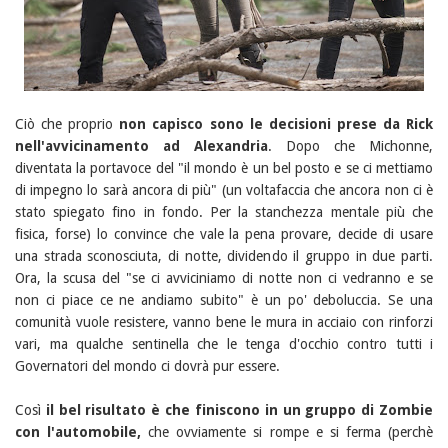
Ciò che proprio
non capisco sono le decisioni prese da Rick
nell'avvicinamento ad Alexandria
. Dopo che Michonne,
diventata la portavoce del "il mondo è un bel posto e se ci mettiamo
di impegno lo sarà ancora di più" (un voltafaccia che ancora non ci è
stato spiegato fino in fondo. Per la stanchezza mentale più che
fisica, forse) lo convince che vale la pena provare, decide di usare
una strada sconosciuta, di notte, dividendo il gruppo in due parti.
Ora, la scusa del "se ci avviciniamo di notte non ci vedranno e se
non ci piace ce ne andiamo subito" è un po' deboluccia. Se una
comunità vuole resistere, vanno bene le mura in acciaio con rinforzi
vari, ma qualche sentinella che le tenga d'occhio contro tutti i
Governatori del mondo ci dovrà pur essere.
Così
il bel risultato è che finiscono in un gruppo di Zombie
con l'automobile,
che ovviamente si rompe e si ferma (perchè