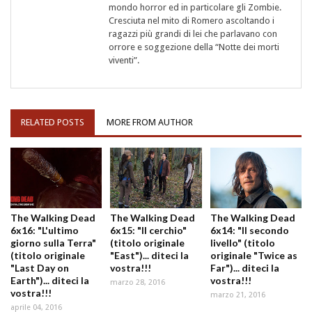
mondo horror ed in particolare gli Zombie.
Cresciuta nel mito di Romero ascoltando i
ragazzi più grandi di lei che parlavano con
orrore e soggezione della “Notte dei morti
viventi”.
RELATED POSTS
MORE FROM AUTHOR
The Walking Dead
The Walking Dead
The Walking Dead
6x16: "L'ultimo
6x15: "Il cerchio"
6x14: "Il secondo
giorno sulla Terra"
(titolo originale
livello" (titolo
(titolo originale
"East")... diteci la
originale "Twice as
"Last Day on
vostra!!!
Far")... diteci la
Earth")... diteci la
vostra!!!
marzo 28, 2016
vostra!!!
marzo 21, 2016
aprile 04, 2016