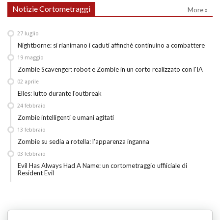
Notizie Cortometraggi
More »
27
luglio
Nightborne: si rianimano i caduti affinchè continuino a combattere
19
maggio
Zombie Scavenger: robot e Zombie in un corto realizzato con l'IA
02
aprile
Elles: lutto durante l'outbreak
24
febbraio
Zombie intelligenti e umani agitati
13
febbraio
Zombie su sedia a rotella: l'apparenza inganna
03
febbraio
Evil Has Always Had A Name: un cortometraggio uffiiciale di
Resident Evil