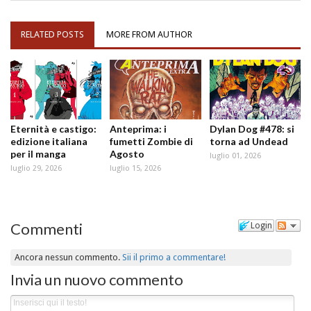
RELATED POSTS
MORE FROM AUTHOR
Eternità e castigo:
Anteprima: i
Dylan Dog #478: si
edizione italiana
fumetti Zombie di
torna ad Undead
per il manga
Agosto
luglio 01, 2026
luglio 29, 2026
luglio 15, 2026
Commenti
Login
Ancora nessun commento.
Sii il primo a commentare!
Invia un nuovo commento