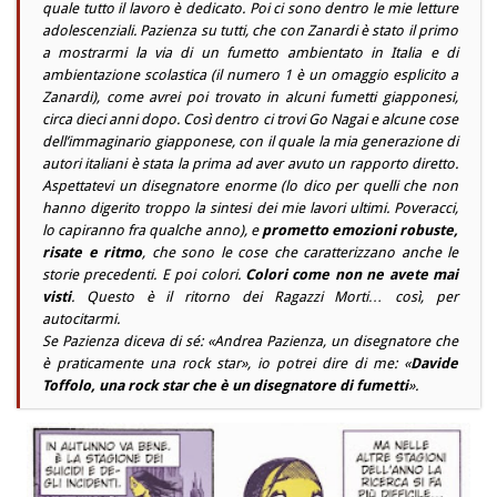
quale tutto il lavoro è dedicato. Poi ci sono dentro le mie letture
adolescenziali. Pazienza su tutti, che con Zanardi è stato il primo
a mostrarmi la via di un fumetto ambientato in Italia e di
ambientazione scolastica (il numero 1 è un omaggio esplicito a
Zanardi), come avrei poi trovato in alcuni fumetti giapponesi,
circa dieci anni dopo. Così dentro ci trovi Go Nagai e alcune cose
dell’immaginario giapponese, con il quale la mia generazione di
autori italiani è stata la prima ad aver avuto un rapporto diretto.
Aspettatevi un disegnatore enorme (lo dico per quelli che non
hanno digerito troppo la sintesi dei mie lavori ultimi. Poveracci,
lo capiranno fra qualche anno), e
prometto emozioni robuste,
risate e ritmo
, che sono le cose che caratterizzano anche le
storie precedenti. E poi colori.
Colori come non ne avete mai
visti
. Questo è il ritorno dei Ragazzi Morti… così, per
autocitarmi.
Se Pazienza diceva di sé: «Andrea Pazienza, un disegnatore che
è praticamente una rock star», io potrei dire di me: «
Davide
Toffolo, una rock star che è un disegnatore di fumetti
».