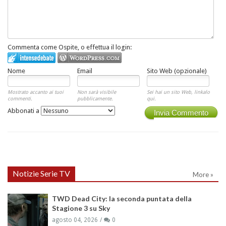
Commenta come Ospite, o effettua il login:
Nome
Email
Sito Web (opzionale)
Mostrato accanto ai tuoi
Non sarà visibile
Sei hai un sito Web, linkalo
commenti.
pubblicamente.
qui.
Abbonati a
Invia Commento
Notizie Serie TV
More »
TWD Dead City: la seconda puntata della
Stagione 3 su Sky
agosto 04, 2026
0