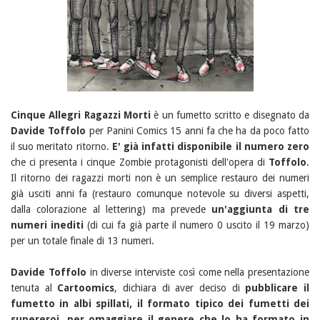
Cinque Allegri Ragazzi Morti
è un fumetto scritto e disegnato da
Davide Toffolo
per Panini Comics 15 anni fa che ha da poco fatto
il suo meritato ritorno.
E' già infatti disponibile il numero zero
che ci presenta i cinque Zombie protagonisti dell'opera di
Toffolo
.
Il ritorno dei ragazzi morti non è un semplice restauro dei numeri
già usciti anni fa (restauro comunque notevole su diversi aspetti,
dalla colorazione al lettering) ma prevede
un'aggiunta di tre
numeri inediti
(di cui fa già parte il numero 0 uscito il 19 marzo)
per un totale finale di 13 numeri.
Davide Toffolo
in diverse interviste così come nella presentazione
tenuta al
Cartoomics
, dichiara di aver deciso di
pubblicare il
fumetto in albi spillati, il formato tipico dei fumetti dei
supereroi, per omaggiare il genere che lo ha formato in