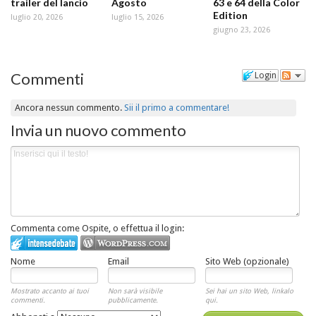
trailer del lancio
Agosto
63 e 64 della Color
Edition
luglio 20, 2026
luglio 15, 2026
giugno 23, 2026
Commenti
Login
Ancora nessun commento.
Sii il primo a commentare!
Invia un nuovo commento
Commenta come Ospite, o effettua il login:
Nome
Email
Sito Web (opzionale)
Mostrato accanto ai tuoi
Non sarà visibile
Sei hai un sito Web, linkalo
commenti.
pubblicamente.
qui.