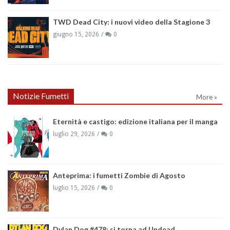
TWD Dead City: i nuovi video della Stagione 3
giugno 15, 2026
0
Notizie Fumetti
More »
Eternità e castigo: edizione italiana per il manga
luglio 29, 2026
0
Anteprima: i fumetti Zombie di Agosto
luglio 15, 2026
0
Dylan Dog #478: si torna ad Undead