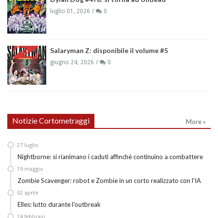
luglio 01, 2026
0
Salaryman Z: disponibile il volume #5
giugno 24, 2026
0
Notizie Cortometraggi
More »
27
luglio
Nightborne: si rianimano i caduti affinchè continuino a combattere
19
maggio
Zombie Scavenger: robot e Zombie in un corto realizzato con l'IA
02
aprile
Elles: lutto durante l'outbreak
24
febbraio