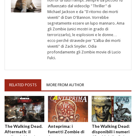
horror di tutti i tempi. Sempre da piccolo fu
influenzato dal videoclip "Thriller" di
Michael Jackson e da "Il ritorno dei morti
viventi" di Dan O'Bannon. Vorrebbe
segretamente essere un lupo mannaro. Ama
gli Zombie (unici mostri in grado di
terrorizzarlo), le esplosioni e le donne…
ecco perché stravede per "L’alba dei morti
viventi" di Zack Snyder. Odia
profondamente gli Zombie movie di Lucio
Fulci.
RELATED POSTS
MORE FROM AUTHOR
The Walking Dead.
Anteprima: i
The Walking Dead:
Aftermath: il
fumetti Zombie di
disponibili i numeri