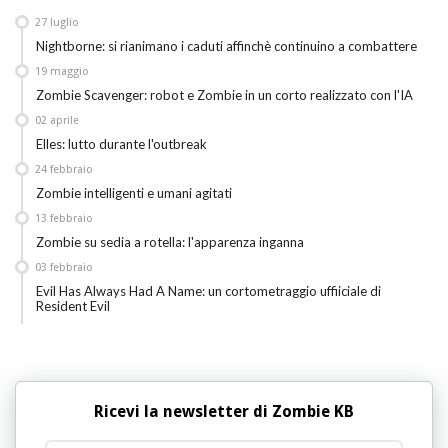
27
luglio
Nightborne: si rianimano i caduti affinchè continuino a combattere
19
maggio
Zombie Scavenger: robot e Zombie in un corto realizzato con l'IA
02
aprile
Elles: lutto durante l'outbreak
24
febbraio
Zombie intelligenti e umani agitati
13
febbraio
Zombie su sedia a rotella: l'apparenza inganna
03
febbraio
Evil Has Always Had A Name: un cortometraggio uffiiciale di
Resident Evil
Ricevi la newsletter di Zombie KB