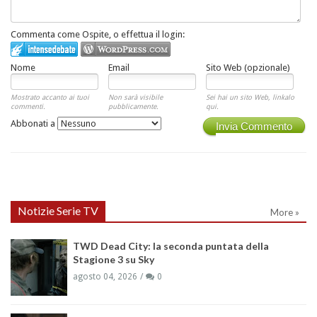
Commenta come Ospite, o effettua il login:
Nome
Email
Sito Web (opzionale)
Mostrato accanto ai tuoi
Non sarà visibile
Sei hai un sito Web, linkalo
commenti.
pubblicamente.
qui.
Abbonati a
Invia Commento
Notizie Serie TV
More »
TWD Dead City: la seconda puntata della
Stagione 3 su Sky
agosto 04, 2026
0