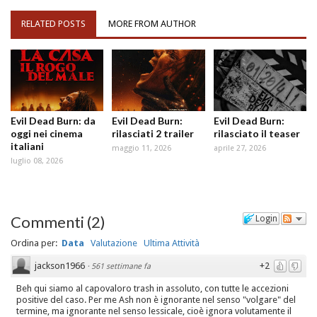
RELATED POSTS
MORE FROM AUTHOR
Evil Dead Burn: da
Evil Dead Burn:
Evil Dead Burn:
oggi nei cinema
rilasciati 2 trailer
rilasciato il teaser
italiani
maggio 11, 2026
aprile 27, 2026
luglio 08, 2026
Commenti
(
2
)
Login
Ordina per:
Data
Valutazione
Ultima Attività
jackson1966
+2
·
561 settimane fa
Beh qui siamo al capovaloro trash in assoluto, con tutte le accezioni
positive del caso. Per me Ash non è ignorante nel senso "volgare" del
termine, ma ignorante nel senso lessicale, cioè ignora volutamente il