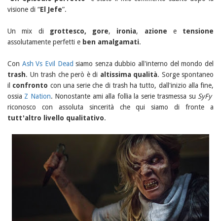
visione di “
El Jefe
”.
Un mix di
grottesco, gore
,
ironia
,
azione
e
tensione
assolutamente perfetti e
ben amalgamati
.
Con
Ash Vs Evil Dead
siamo senza dubbio all'interno del mondo del
trash
. Un trash che però è di
altissima qualità
. Sorge spontaneo
il
confronto
con una serie che di trash ha tutto, dall'inizio alla fine,
ossia
Z Nation
. Nonostante ami alla follia la serie trasmessa su
SyFy
riconosco con assoluta sincerità che qui siamo di fronte a
tutt'altro livello qualitativo
.