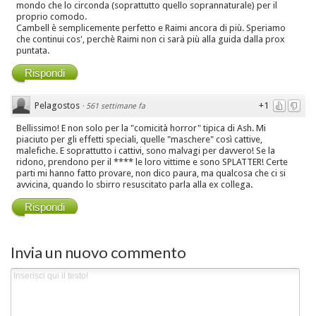
mondo che lo circonda (soprattutto quello soprannaturale) per il
proprio comodo.
Cambell è semplicemente perfetto e Raimi ancora di più. Speriamo
che continui cos', perchè Raimi non ci sarà più alla guida dalla prox
puntata.
Rispondi
Pelagostos
+1
·
561 settimane fa
Bellissimo! E non solo per la "comicità horror" tipica di Ash. Mi
piaciuto per gli effetti speciali, quelle "maschere" così cattive,
malefiche. E soprattutto i cattivi, sono malvagi per davvero! Se la
ridono, prendono per il **** le loro vittime e sono SPLATTER! Certe
parti mi hanno fatto provare, non dico paura, ma qualcosa che ci si
avvicina, quando lo sbirro resuscitato parla alla ex collega.
Rispondi
Invia un nuovo commento