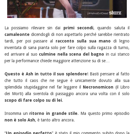
La possiamo rilevare sin dai
primi secondi
, quando saluta il
camaleonte
dicendogli di non aspettarlo perché sarebbe rientrato
tardi, per poi passare al
racconto sulla sua mano
di legno
inventata di sana pianta solo per fare colpo sulla ragazza di turno,
ed arrivare al suo
culmine
nella scena del bagno
in cui stanco
per la performance chiede maggiore attenzione su di se…
Questo è Ash in tutto il suo splendore
! Basti pensare al fatto
che tutto il caos che ne segue è unicamente dovuto alla sua
splendida stupidaggine nel far leggere il
Necronomicon
(il Libro
dei Morti) alla sventola di passaggio ancora una volta con il solo
scopo di fare colpo su di lei
.
Insomma un
ritorno in grande stile
. Ma questo primo episodio
non è solo Ash
, è tanto altro ancora.
“
Un episodio perfetto
” è stato il mio commento subito dopo la