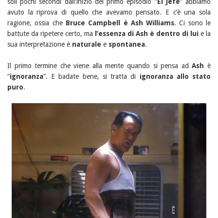
soli pochi secondi dall'inizio del primo episodio “
El Jefe
” abbiamo
avuto la riprova di quello che avevamo pensato. E c’è una sola
ragione, ossia che
Bruce Campbell è Ash Williams
. Ci sono le
battute da ripetere certo, ma
l’essenza di Ash è dentro di lui
e la
sua interpretazione è
naturale
e
spontanea
.
Il primo termine che viene alla mente quando si pensa ad
Ash
è
“
ignoranza
”. E badate bene, si tratta di
ignoranza allo stato
puro
.