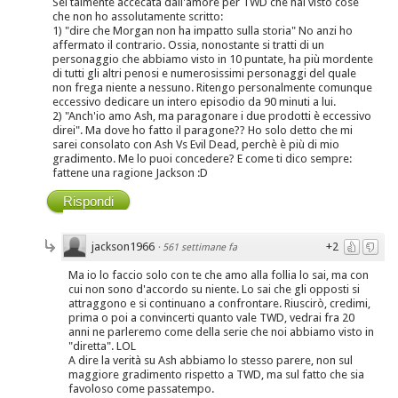
Sei talmente accecata dall'amore per TWD che hai visto cose
che non ho assolutamente scritto:
1) "dire che Morgan non ha impatto sulla storia" No anzi ho
affermato il contrario. Ossia, nonostante si tratti di un
personaggio che abbiamo visto in 10 puntate, ha più mordente
di tutti gli altri penosi e numerosissimi personaggi del quale
non frega niente a nessuno. Ritengo personalmente comunque
eccessivo dedicare un intero episodio da 90 minuti a lui.
2) "Anch'io amo Ash, ma paragonare i due prodotti è eccessivo
direi". Ma dove ho fatto il paragone?? Ho solo detto che mi
sarei consolato con Ash Vs Evil Dead, perchè è più di mio
gradimento. Me lo puoi concedere? E come ti dico sempre:
fattene una ragione Jackson :D
Rispondi
jackson1966
+2
·
561 settimane fa
Ma io lo faccio solo con te che amo alla follia lo sai, ma con
cui non sono d'accordo su niente. Lo sai che gli opposti si
attraggono e si continuano a confrontare. Riuscirò, credimi,
prima o poi a convincerti quanto vale TWD, vedrai fra 20
anni ne parleremo come della serie che noi abbiamo visto in
"diretta". LOL
A dire la verità su Ash abbiamo lo stesso parere, non sul
maggiore gradimento rispetto a TWD, ma sul fatto che sia
favoloso come passatempo.