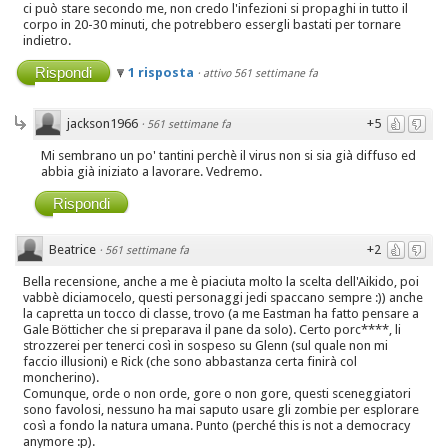
ci può stare secondo me, non credo l'infezioni si propaghi in tutto il
corpo in 20-30 minuti, che potrebbero essergli bastati per tornare
indietro.
Rispondi
1 risposta
·
attivo 561 settimane fa
jackson1966
+5
·
561 settimane fa
Mi sembrano un po' tantini perchè il virus non si sia già diffuso ed
abbia già iniziato a lavorare. Vedremo.
Rispondi
Beatrice
+2
·
561 settimane fa
Bella recensione, anche a me è piaciuta molto la scelta dell'Aikido, poi
vabbè diciamocelo, questi personaggi jedi spaccano sempre :)) anche
la capretta un tocco di classe, trovo (a me Eastman ha fatto pensare a
Gale Bötticher che si preparava il pane da solo). Certo porc****, li
strozzerei per tenerci così in sospeso su Glenn (sul quale non mi
faccio illusioni) e Rick (che sono abbastanza certa finirà col
moncherino).
Comunque, orde o non orde, gore o non gore, questi sceneggiatori
sono favolosi, nessuno ha mai saputo usare gli zombie per esplorare
così a fondo la natura umana. Punto (perché this is not a democracy
anymore :p).