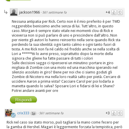
jackson1966
+4
·
561 settimane fa
Nessuna antipatia per Rick. Certo non è il mio preferito è per TWD
reggerebbe benissimo anche senza di lui. Tutt'altro, in questo
caso. Morgan è sempre stato vitale nei momenti clou di Rick e
viceversa non si può parlare di uno e prescindere dall'altro. Non
per niente gli autori lo hanno reinserito nella serie quando Rick sta
perdendo la sua identità: ogni tanto calmo e ogni tanto fuori di
testa. A me Rick non fa né caldo né freddo anche se nella scelta di
Lori a *****tti lo avrei preso, soprattutto dopo la morte della
signora che gliene ha fatte passare di tutti i colori
Sulle decisioni sagge ci ripenserei un minutino: portare in giro
migliaia di Zombie con una moto ed una macchina sperando nel
silenzio assoluto in giro? Bene per noi che ci siamo goduti gli
Zombie di Nicotero ma nella loro realtà salto per pietà. Cercare di
uccidere Aaron a prima vista? Cacciare Carol per poi lodarla a
manetta quando lo salva? Sposare Lori e fidarsi di lei e Shane?
Potrei andare avanti per ore
Rispondi
crix333
+3
·
561 settimane fa
1p
Rick nel caso sia stato morso, può tagliarsi la mano come fecero per
la gamba di Hershel. Magari è leggermente forzata la tempistica, però