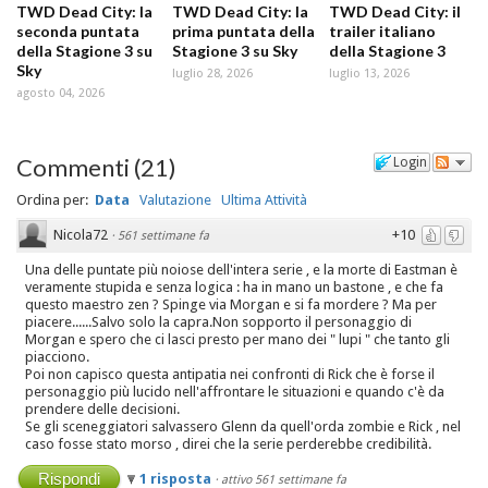
TWD Dead City: la
TWD Dead City: la
TWD Dead City: il
seconda puntata
prima puntata della
trailer italiano
della Stagione 3 su
Stagione 3 su Sky
della Stagione 3
Sky
luglio 28, 2026
luglio 13, 2026
agosto 04, 2026
Commenti
(
21
)
Login
Ordina per:
Data
Valutazione
Ultima Attività
Nicola72
+10
·
561 settimane fa
Una delle puntate più noiose dell'intera serie , e la morte di Eastman è
veramente stupida e senza logica : ha in mano un bastone , e che fa
questo maestro zen ? Spinge via Morgan e si fa mordere ? Ma per
piacere......Salvo solo la capra.Non sopporto il personaggio di
Morgan e spero che ci lasci presto per mano dei " lupi " che tanto gli
piacciono.
Poi non capisco questa antipatia nei confronti di Rick che è forse il
personaggio più lucido nell'affrontare le situazioni e quando c'è da
prendere delle decisioni.
Se gli sceneggiatori salvassero Glenn da quell'orda zombie e Rick , nel
caso fosse stato morso , direi che la serie perderebbe credibilità.
Rispondi
1 risposta
·
attivo 561 settimane fa