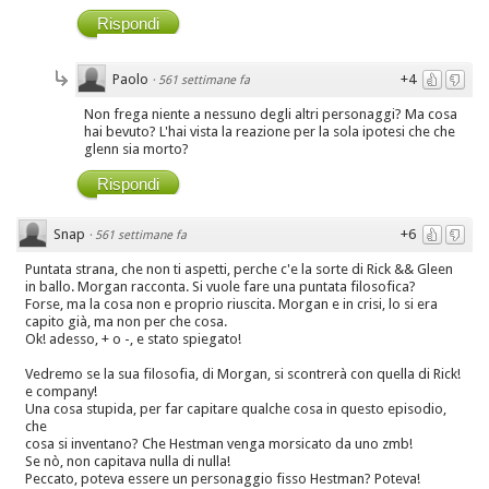
Rispondi
Paolo
+4
·
561 settimane fa
Non frega niente a nessuno degli altri personaggi? Ma cosa
hai bevuto? L'hai vista la reazione per la sola ipotesi che che
glenn sia morto?
Rispondi
Snap
+6
·
561 settimane fa
Puntata strana, che non ti aspetti, perche c'e la sorte di Rick && Gleen
in ballo. Morgan racconta. Si vuole fare una puntata filosofica?
Forse, ma la cosa non e proprio riuscita. Morgan e in crisi, lo si era
capito già, ma non per che cosa.
Ok! adesso, + o -, e stato spiegato!
Vedremo se la sua filosofia, di Morgan, si scontrerà con quella di Rick!
e company!
Una cosa stupida, per far capitare qualche cosa in questo episodio,
che
cosa si inventano? Che Hestman venga morsicato da uno zmb!
Se nò, non capitava nulla di nulla!
Peccato, poteva essere un personaggio fisso Hestman? Poteva!