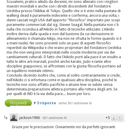
Scusatemi, pratico aikido da decenni, mi sono allenato con i migliori
maestri mondiali e anche con i diretti discendenti del fondatore
Ueshiba presso l'Aikikai di Tokyo. Quello che si è visto nella puntata di
walking dead è puramente indecente e conferma, ancora una volta, i
danni causati negli USA dall'apporto "filosofico" importato per scopi
puramente commerciali dal sig. Steven Seagal. Nella puntata non c'è
nulla che riconduca all'Aikido in fatto di tecniche utilizzate. L'Aikido
inoltre deriva dalla spada e non dal bastone (la cui derivazione in
allenamento è chiamata Aikijo, ma non ne sfrutta le forme quando si è
a mani nude). Ne sono presenti solo un paio di aspetti filosofici
reperibili da Wikipedia e che erano proprietari del fondatore Ueshiba
ma che non vengono interpretati nelle scuole moderne per via dei
cambiamenti culturali. Il fatto che l'Aikido porti alla pace è un insulto a
tutte le altre arti marziali, poiché anche karate, Judo e tante altre
discipline giapponesi, se affrontate con la giusta filosofia portano ad
un equilibrio mentale ottimo.
Concludo dicendo inoltre che, come al solito contrariamente si crede,
nell'Aikido ci si infortuna come in qualsiasi altra disciplina, poiché le
tecniche non sono affatto pacifiche e alcune leve se subite senza
determinata preparazione atletica portano alla rottura degli arti. Se
per quelli di WD è la via della pace.... buon per loro.
Rispondi
3 risposta
·
attivo 561 settimane fa
jackson1966
+5
·
561 settimane fa
Grazie per le precisazioni. Ovviamente noi da perfetti ignoranti