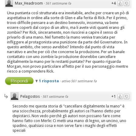
Max_Headroom
+4
·
561 settimane fa
Una puntanta così strutturata era inevitabile, anche per creare un pò di
aspettativa in ordine alla sorte di Glen e alla ferita di Rick. Per il primo,
trovo difficile pensare a un destino benevolo, insomma, va bene
essere coperti dal corpo di un altro, ma li avete visti quanti erano gli
zombie? Per Rick, sinceramente, non riuscirei a capire il senso di
privarlo di una mano. Nel fumetto la mano veniva tranciata per
infliggere al protagonista una punizione da parte del Governatore. In
questo ambito, che senso avrebbe? Intendo dal punto di vista
narrativo e anche per ciò che concerne la produzione. Per un banale
contattato con uno zombie la produzione dovrebbe cancellare
digitalmente la mano per le restanti puntate? Per quanto riguarda
Morgan, non provo particolare affetto per il suo personaggio mentre
riesco a comprendere Rick.
Rispondi
1 risposta
·
attivo 561 settimane fa
Pelagostos
+1
·
561 settimane fa
Secondo me questa storia di "cancellare digitalmente la mano" è
una sciocchezza, probabilmente gli autori ce l'hanno detto per
depistarci. Non vedo perchè gli autori non possano fare come
hanno fatto con Merle: Ci metti una mano di legno, un uncino, uno
spadino, qualsiasi cosa e non serve fare i maghi degli effetti
speciali