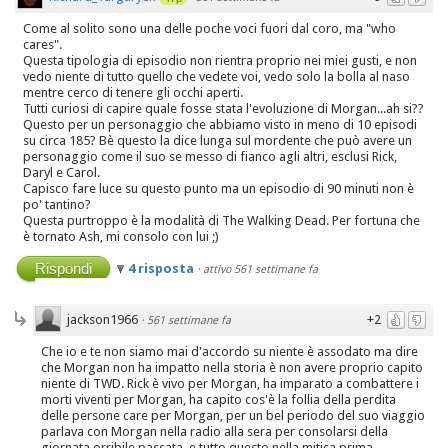
Come al solito sono una delle poche voci fuori dal coro, ma "who
cares".
Questa tipologia di episodio non rientra proprio nei miei gusti, e non
vedo niente di tutto quello che vedete voi, vedo solo la bolla al naso
mentre cerco di tenere gli occhi aperti.
Tutti curiosi di capire quale fosse stata l'evoluzione di Morgan...ah si??
Questo per un personaggio che abbiamo visto in meno di 10 episodi
su circa 185? Bè questo la dice lunga sul mordente che può avere un
personaggio come il suo se messo di fianco agli altri, esclusi Rick,
Daryl e Carol.
Capisco fare luce su questo punto ma un episodio di 90 minuti non è
po' tantino?
Questa purtroppo è la modalità di The Walking Dead. Per fortuna che
è tornato Ash, mi consolo con lui ;)
Rispondi
4 risposta
·
attivo 561 settimane fa
jackson1966
+2
·
561 settimane fa
Che io e te non siamo mai d'accordo su niente è assodato ma dire
che Morgan non ha impatto nella storia è non avere proprio capito
niente di TWD. Rick è vivo per Morgan, ha imparato a combattere i
morti viventi per Morgan, ha capito cos'è la follia della perdita
delle persone care per Morgan, per un bel periodo del suo viaggio
parlava con Morgan nella radio alla sera per consolarsi della
giornata orribile passata, e tutto questo nella mitica prima