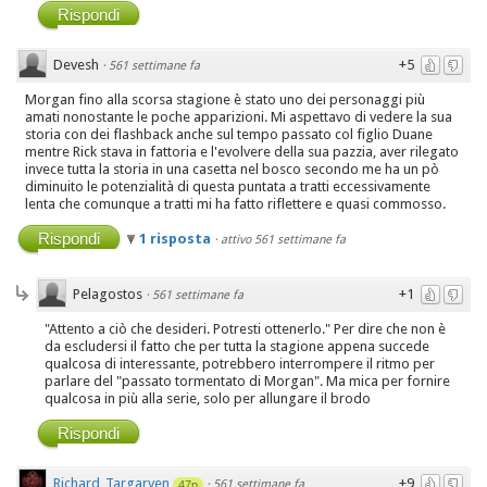
Rispondi
Devesh
+5
·
561 settimane fa
Morgan fino alla scorsa stagione è stato uno dei personaggi più
amati nonostante le poche apparizioni. Mi aspettavo di vedere la sua
storia con dei flashback anche sul tempo passato col figlio Duane
mentre Rick stava in fattoria e l'evolvere della sua pazzia, aver rilegato
invece tutta la storia in una casetta nel bosco secondo me ha un pò
diminuito le potenzialità di questa puntata a tratti eccessivamente
lenta che comunque a tratti mi ha fatto riflettere e quasi commosso.
Rispondi
1 risposta
·
attivo 561 settimane fa
Pelagostos
+1
·
561 settimane fa
"Attento a ciò che desideri. Potresti ottenerlo." Per dire che non è
da escludersi il fatto che per tutta la stagione appena succede
qualcosa di interessante, potrebbero interrompere il ritmo per
parlare del "passato tormentato di Morgan". Ma mica per fornire
qualcosa in più alla serie, solo per allungare il brodo
Rispondi
Richard_Targaryen
+9
·
561 settimane fa
47p