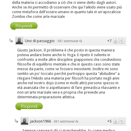
della materia ci accodiamo a ciò che ci viene detto dagli autori.
Anche se mi permetto di osservare che qui l'aikido viene usato più
come metafora dell'essere umano in quanto tale in un'apocalisse
Zombie che come arte marziale
Rispondi
Uno di passaggio
+7
·
561 settimane fa
Giusto Jackson. Il problema è che posto in questa maniera
poteva andare bene anche lo Yoga. E ripeto è svilente in
confronto a molte altre discipline giapponesi che condividono
filosofie di equilibrio mentale e che in questo caso sono state
messe da parte, come se fossero inesistenti. Inoltre mi sono
sentito un po' toccato perché purtroppo questa "abitudine" a
rilegare l'Aikido una materia per filosofi ha portato negli anni
anche nel nostro dojo (come in molti altri) persone spesso in
età avanzata che si aspettavano di fare ginnastica rilassante e
non un'arte marziale vera e propria che prevede una
determinata preparazione atletica.
Rispondi
jackson1966
+5
·
561 settimane fa
Sempre ragione ti dò ci mancherebbe. Io come medico