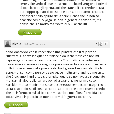
certe volte vedo di quelle "scemate" che mi vengono i brividi
al pensiero degli spettattori che stanno lì e ci credono. Ma
purtroppo questo ci passano e quest dobbiamo "credere"
per essere nello spirito della serie. Pensa che io non so
neanche cos'è lo yoga, se non in generale come tutti, ma
penso che sia molto ma molto di più, anche lui.
Rispondi
nicola
+2
·
561 settimane fa
sono daccordo con la recensione una puntata che ti fa perfino
riflettere su te stesso quando finisce è da in the flesh che non mi
capitava,anche se concordo con nicola72 sul fatto che potevano
trovare un escamoutage migliore per il morso fatale a eastman pero
nulla toglie ad una delle puntate di "background"migliori di tutta la
serie,morgan come personaggio piace moltissimo anche a me visto
che è diciamo il grillo saggio di rick,il quale se non avesse incontrato
morgan all alba della serie e poi ad alexandria,nel primo caso
sarebbe morto mentre nel secondo avrebbe semplicemente perso la
testa e solo dio sa di cosa sarebbe stato capace,detto questo credo
che mi informero sull aikido che mi sembra una filosofia valida per
poter vivere in pace in un mondo ormai in guerra perenne.
Rispondi