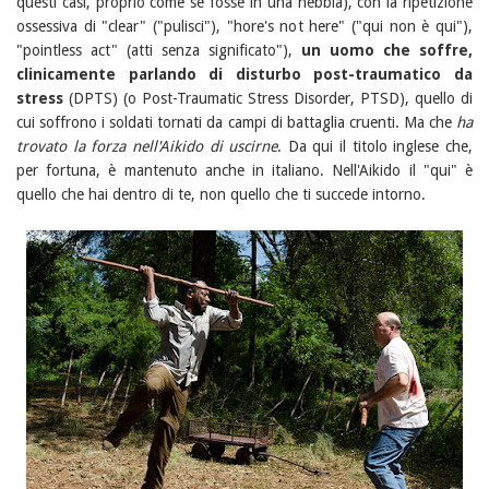
questi casi, proprio come se fosse in una nebbia), con la ripetizione
ossessiva di "clear" ("pulisci"), "hore's not here" ("qui non è qui"),
"pointless act" (atti senza significato"),
un uomo che soffre,
clinicamente parlando di disturbo post-traumatico da
stress
(DPTS) (o Post-Traumatic Stress Disorder, PTSD), quello di
cui soffrono i soldati tornati da campi di battaglia cruenti. Ma che
ha
trovato la forza nell'Aikido di uscirne
. Da qui il titolo inglese che,
per fortuna, è mantenuto anche in italiano. Nell'Aikido il "qui" è
quello che hai dentro di te, non quello che ti succede intorno.