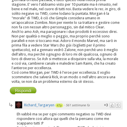
stagione. E' vero l'abbiamo visto per 10 puntate ma è rimasto, nel
bene e nel male, nel cuore di tutti noi. Basta vedere le rec. in giro, di
solito negaive su TWD, come lodano la puntata. Morgan è la
"morale" di TWD, è ciò che Gimple considera umano in
un'apocalisse Zombie. Non per niente lo sa trattare e gestire come
non fa con nessun altro personaggio, sin dal mitico Clear.
Anch'io amo Ash, ma paragonare i due prodotti è eccessivo direi.
Non per qualità o meglio o peggio, ma proprio perchè sono
paralleli e non si toccano mai. Adoro il mondo Marvel, ma sarò in
prima fila a vedere Star Wars (ho già i biglietti per il primo
spettacolo), ed a gennaio vedrò Zalone, non perchè uno è meglio
dell'altro, ma perchè ognugno di loro mi dè qualcosa, ognuno di
loro di diverso. Se Ash si mettesse a disquisire sulla vita, la morale
e così via, cambierei canale e maledirei Sam Raimi, che ha creato
l'antieroe per eccellenza.
Così come Morgan, per TWD è l'eroe per eccellenza. E voglio
scommetere che salverà Rick, in un modo o nell'altro ancora una
volta, se non da un problema esterno da sè stesso.
Rispondi
Richard_Targaryen
+3
·
561 settimane fa
47p
Eh vabbè ma se per ogni commento negativo su TWD devi
rispondere cosi allora qui quelli che la pensano come me
scappano tutti :P