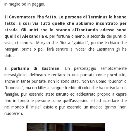
in meglio od in peggio.
Il Governatore l'ha fatto. Le persone di Terminus lo hanno
fatto. E così via tutti quelle che abbiamo incontrato per
strada. Gli unici che lo stanno affrontando adesso sono
quelli di Alexandria
e, per fortuna o meno, a seconda dei punti di
vista, ci sono sia Morgan che Rick a "guidarli", perchè è chiaro che
Morgan, prima o poi, farà sentire la "voce" che Eastmann gli ha
dato.
E parliamo di Eastman.
Un personaggio semplicemente
meraviglioso, delineato e recitato in una puntata come pochi altri,
anche in tante puntate, non lo sono stati. Non un uomo "buono" o
"buonista", ma un killer a sangue freddo di colui che ha ucciso la sua
famiglia, pur essendo stato istruito ed addestrato proprio a capire
fino in fondo le persone come quell'assassino ed ad accettare che
nel mondo il "male" esiste e pur essendo un medico (primo "non
nuocere").