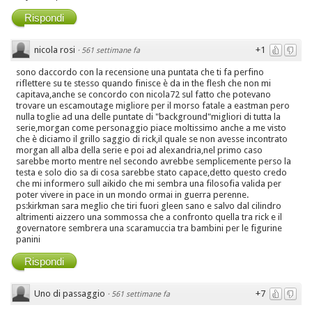
Rispondi
nicola rosi
+1
·
561 settimane fa
sono daccordo con la recensione una puntata che ti fa perfino
riflettere su te stesso quando finisce è da in the flesh che non mi
capitava,anche se concordo con nicola72 sul fatto che potevano
trovare un escamoutage migliore per il morso fatale a eastman pero
nulla toglie ad una delle puntate di "background"migliori di tutta la
serie,morgan come personaggio piace moltissimo anche a me visto
che è diciamo il grillo saggio di rick,il quale se non avesse incontrato
morgan all alba della serie e poi ad alexandria,nel primo caso
sarebbe morto mentre nel secondo avrebbe semplicemente perso la
testa e solo dio sa di cosa sarebbe stato capace,detto questo credo
che mi informero sull aikido che mi sembra una filosofia valida per
poter vivere in pace in un mondo ormai in guerra perenne.
ps:kirkman sara meglio che tiri fuori gleen sano e salvo dal cilindro
altrimenti aizzero una sommossa che a confronto quella tra rick e il
governatore sembrera una scaramuccia tra bambini per le figurine
panini
Rispondi
Uno di passaggio
+7
·
561 settimane fa