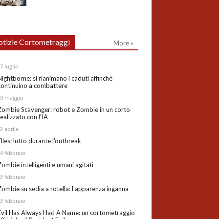
tizie Cortometraggi
More »
27
luglio
Nightborne: si rianimano i caduti affinchè
continuino a combattere
19
maggio
Zombie Scavenger: robot e Zombie in un corto
realizzato con l'IA
02
aprile
Elles: lutto durante l'outbreak
24
febbraio
Zombie intelligenti e umani agitati
13
febbraio
Zombie su sedia a rotella: l'apparenza inganna
03
febbraio
Evil Has Always Had A Name: un cortometraggio