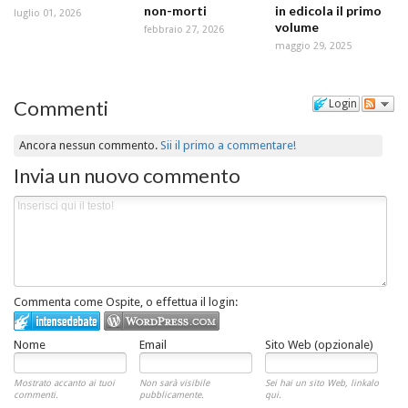
non-morti
in edicola il primo
luglio 01, 2026
volume
febbraio 27, 2026
maggio 29, 2025
Commenti
Login
Ancora nessun commento.
Sii il primo a commentare!
Invia un nuovo commento
Commenta come Ospite, o effettua il login:
Nome
Email
Sito Web (opzionale)
Mostrato accanto ai tuoi
Non sarà visibile
Sei hai un sito Web, linkalo
commenti.
pubblicamente.
qui.