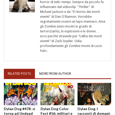
horror di tutti i tempi. Sempre da piccolo fu
influenzato dal videoclip "Thriller" di
Michael Jackson e da "Il ritorno dei morti
viventi" di Dan O'Bannon. Vorrebbe
segretamente essere un lupo mannaro. Ama
gli Zombie (unici mostri in grado di
terrorizzarlo), le esplosioni e le donne…
ecco perché stravede per "L’alba dei morti
viventi" di Zack Snyder. Odia
profondamente gli Zombie movie di Lucio
Fulci.
RELATED POSTS
MORE FROM AUTHOR
Dylan Dog #478: si
Dylan Dog Color
Dylan Dog. I
torna ad Undead
Fest #56: militari e
racconti di domani: