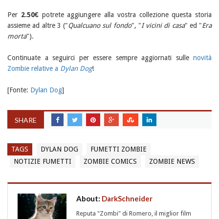
Per
2.50€
potrete aggiungere alla vostra collezione questa storia
assieme ad altre 3 ("
Qualcuano sul fondo
", "
I vicini di casa
" ed "
Era
morta
").
Continuate a seguirci per essere sempre aggiornati sulle
novità
Zombie relative a
Dylan Dog
!
[Fonte:
Dylan Dog
]
SHARE
TAGS
DYLAN DOG
FUMETTI ZOMBIE
NOTIZIE FUMETTI
ZOMBIE COMICS
ZOMBIE NEWS
About:
DarkSchneider
Reputa "Zombi" di Romero, il miglior film