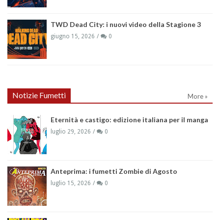
TWD Dead City: i nuovi video della Stagione 3
giugno 15, 2026
0
Notizie Fumetti
More »
Eternità e castigo: edizione italiana per il manga
luglio 29, 2026
0
Anteprima: i fumetti Zombie di Agosto
luglio 15, 2026
0