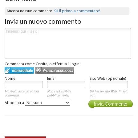
Ancora nessun commento.
Sii il primo a commentare!
Invia un nuovo commento
Commenta come Ospite, o effettua il login:
Nome
Email
Sito Web (opzionale)
Mostrato accanto ai tuoi
Non sarà visibile
Sei hai un sito Web, linkalo
commenti.
pubblicamente.
qui.
Abbonati a
Invia Commento