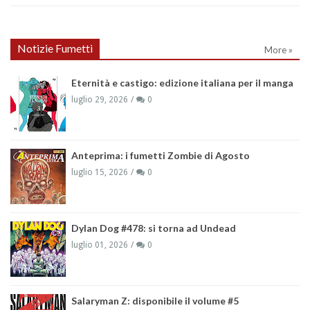
Notizie Fumetti
More »
Eternità e castigo: edizione italiana per il manga
luglio 29, 2026
0
Anteprima: i fumetti Zombie di Agosto
luglio 15, 2026
0
Dylan Dog #478: si torna ad Undead
luglio 01, 2026
0
Salaryman Z: disponibile il volume #5