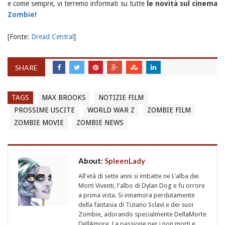
e come sempre, vi terremo informati su tutte
le novità sul cinema
Zombie!
[Fonte:
Dread Central
]
SHARE
TAGS
MAX BROOKS
NOTIZIE FILM
PROSSIME USCITE
WORLD WAR Z
ZOMBIE FILM
ZOMBIE MOVIE
ZOMBIE NEWS
About:
SpleenLady
All'età di sette anni si imbatte ne L'alba dei
Morti Viventi, l'albo di Dylan Dog e fu orrore
a prima vista. Si innamora perdutamente
della fantasia di Tiziano Sclavi e dei suoi
Zombie, adorando specialmente DellaMorte
DellAmore. La passione per i non morti e