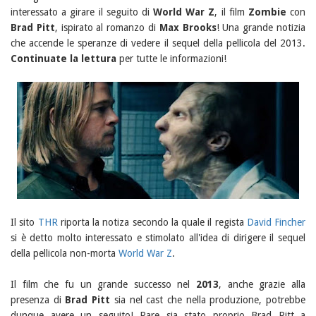
interessato a girare il seguito di
World War Z
, il film
Zombie
con
Brad Pitt
, ispirato al romanzo di
Max Brooks
! Una grande notizia
che accende le speranze di vedere il sequel della pellicola del 2013.
Continuate la lettura
per tutte le informazioni!
Il sito
THR
riporta la notiza secondo la quale il regista
David Fincher
si è detto molto interessato e stimolato all'idea di dirigere il sequel
della pellicola non-morta
World War Z
.
Il film che fu un grande successo nel
2013
, anche grazie alla
presenza di
Brad Pitt
sia nel cast che nella produzione, potrebbe
dunque avere un seguito! Pare sia stato proprio Brad Pitt a