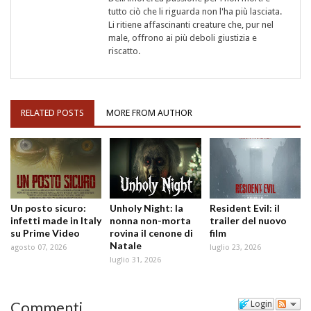
tutto ciò che li riguarda non l'ha più lasciata.
Li ritiene affascinanti creature che, pur nel
male, offrono ai più deboli giustizia e
riscatto.
RELATED POSTS
MORE FROM AUTHOR
Un posto sicuro:
Unholy Night: la
Resident Evil: il
infetti made in Italy
nonna non-morta
trailer del nuovo
su Prime Video
rovina il cenone di
film
Natale
agosto 07, 2026
luglio 23, 2026
luglio 31, 2026
Commenti
Login