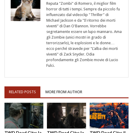
Reputa "Zombi" di Romero, il miglior film
horror di tutti i tempi. Sempre da piccolo fu
influenzato dal videoclip "Thriller" di
Michael Jackson e da "Il ritorno dei morti
viventi" di Dan O'Bannon. Vorrebbe
segretamente essere un lupo mannaro. Ama
gli Zombie (unici mostri in grado di
terrorizzarlo), le esplosioni e le donne…
ecco perché stravede per "L’alba dei morti
viventi" di Zack Snyder. Odia
profondamente gli Zombie movie di Lucio
Fulci.
RELATED POSTS
MORE FROM AUTHOR
TWD Dead City: la
TWD Dead City: la
TWD Dead City: il