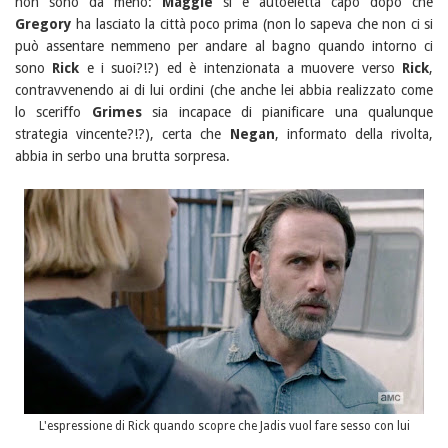
non sono da meno:
Maggie
si è autoeletta capo dopo che
Gregory
ha lasciato la città poco prima (non lo sapeva che non ci si
può assentare nemmeno per andare al bagno quando intorno ci
sono
Rick
e i suoi?!?) ed è intenzionata a muovere verso
Rick
,
contravvenendo ai di lui ordini (che anche lei abbia realizzato come
lo sceriffo
Grimes
sia incapace di pianificare una qualunque
strategia vincente?!?), certa che
Negan
, informato della rivolta,
abbia in serbo una brutta sorpresa.
L'espressione di Rick quando scopre che Jadis vuol fare sesso con lui