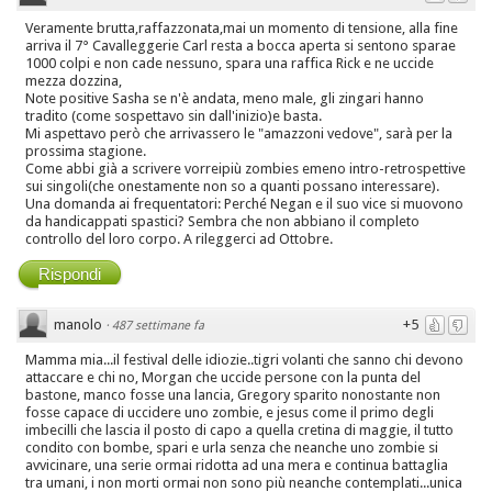
Veramente brutta,raffazzonata,mai un momento di tensione, alla fine
arriva il 7° Cavalleggerie Carl resta a bocca aperta si sentono sparae
1000 colpi e non cade nessuno, spara una raffica Rick e ne uccide
mezza dozzina,
Note positive Sasha se n'è andata, meno male, gli zingari hanno
tradito (come sospettavo sin dall'inizio)e basta.
Mi aspettavo però che arrivassero le "amazzoni vedove", sarà per la
prossima stagione.
Come abbi già a scrivere vorreipiù zombies emeno intro-retrospettive
sui singoli(che onestamente non so a quanti possano interessare).
Una domanda ai frequentatori: Perché Negan e il suo vice si muovono
da handicappati spastici? Sembra che non abbiano il completo
controllo del loro corpo. A rileggerci ad Ottobre.
Rispondi
manolo
+5
·
487 settimane fa
Mamma mia...il festival delle idiozie..tigri volanti che sanno chi devono
attaccare e chi no, Morgan che uccide persone con la punta del
bastone, manco fosse una lancia, Gregory sparito nonostante non
fosse capace di uccidere uno zombie, e jesus come il primo degli
imbecilli che lascia il posto di capo a quella cretina di maggie, il tutto
condito con bombe, spari e urla senza che neanche uno zombie si
avvicinare, una serie ormai ridotta ad una mera e continua battaglia
tra umani, i non morti ormai non sono più neanche contemplati...unica