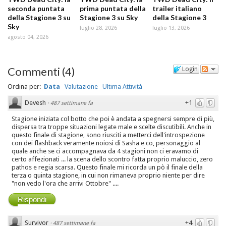
seconda puntata
prima puntata della
trailer italiano
della Stagione 3 su
Stagione 3 su Sky
della Stagione 3
Sky
luglio 28, 2026
luglio 13, 2026
agosto 04, 2026
Commenti
(
4
)
Login
Ordina per:
Data
Valutazione
Ultima Attività
Devesh
+1
·
487 settimane fa
Stagione iniziata col botto che poi è andata a spegnersi sempre di più,
dispersa tra troppe situazioni legate male e scelte discutibili. Anche in
questo finale di stagione, sono riusciti a metterci dell'introspezione
con dei flashback veramente noiosi di Sasha e co, personaggio al
quale anche se ci accompagnava da 4 stagioni non ci eravamo di
certo affezionati ... la scena dello scontro fatta proprio maluccio, zero
pathos e regia scarsa. Questo finale mi ricorda un pò il finale della
terza o quinta stagione, in cui non rimaneva proprio niente per dire
"non vedo l'ora che arrivi Ottobre" ....
Rispondi
Survivor
+4
·
487 settimane fa