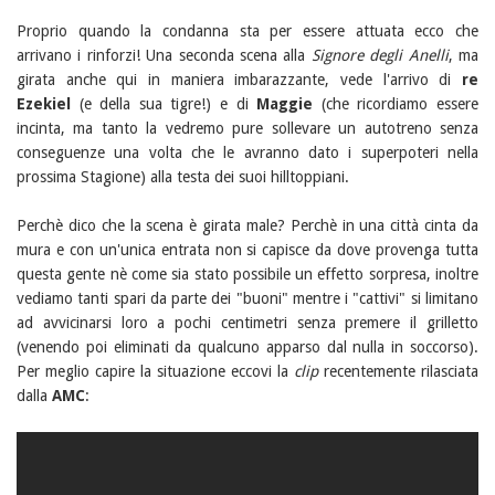
Proprio quando la condanna sta per essere attuata ecco che
arrivano i rinforzi! Una seconda scena alla
Signore degli Anelli
, ma
girata anche qui in maniera imbarazzante, vede l'arrivo di
re
Ezekiel
(e della sua tigre!) e di
Maggie
(che ricordiamo essere
incinta, ma tanto la vedremo pure sollevare un autotreno senza
conseguenze una volta che le avranno dato i superpoteri nella
prossima Stagione) alla testa dei suoi hilltoppiani.
Perchè dico che la scena è girata male? Perchè in una città cinta da
mura e con un'unica entrata non si capisce da dove provenga tutta
questa gente nè come sia stato possibile un effetto sorpresa, inoltre
vediamo tanti spari da parte dei "buoni" mentre i "cattivi" si limitano
ad avvicinarsi loro a pochi centimetri senza premere il grilletto
(venendo poi eliminati da qualcuno apparso dal nulla in soccorso).
Per meglio capire la situazione eccovi la
clip
recentemente rilasciata
dalla
AMC
: