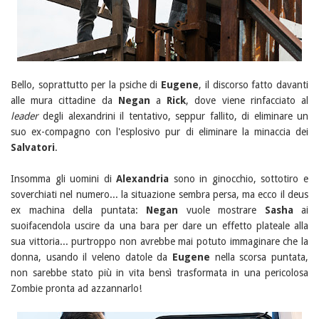
Bello, soprattutto per la psiche di
Eugene
, il discorso fatto davanti
alle mura cittadine da
Negan
a
Rick
, dove viene rinfacciato al
leader
degli alexandrini il tentativo, seppur fallito, di eliminare un
suo ex-compagno con l'esplosivo pur di eliminare la minaccia dei
Salvatori
.
Insomma gli uomini di
Alexandria
sono in ginocchio, sottotiro e
soverchiati nel numero... la situazione sembra persa, ma ecco il deus
ex machina della puntata:
Negan
vuole mostrare
Sasha
ai
suoifacendola uscire da una bara per dare un effetto plateale alla
sua vittoria... purtroppo non avrebbe mai potuto immaginare che la
donna, usando il veleno datole da
Eugene
nella scorsa puntata,
non sarebbe stato più in vita bensì trasformata in una pericolosa
Zombie pronta ad azzannarlo!