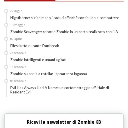
27
luglio
Nightborne: si rianimano i caduti affinchè continuino a combattere
19
maggio
Zombie Scavenger: robot e Zombie in un corto realizzato con l'IA
02
aprile
Elles: lutto durante l'outbreak
24
febbraio
Zombie intelligenti e umani agitati
13
febbraio
Zombie su sedia a rotella: l'apparenza inganna
03
febbraio
Evil Has Always Had A Name: un cortometraggio uffiiciale di
Resident Evil
Ricevi la newsletter di Zombie KB