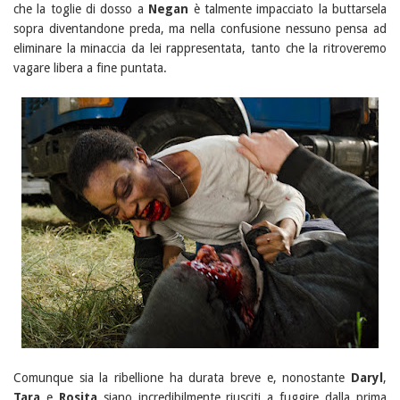
che la toglie di dosso a
Negan
è talmente impacciato la buttarsela
sopra diventandone preda, ma nella confusione nessuno pensa ad
eliminare la minaccia da lei rappresentata, tanto che la ritroveremo
vagare libera a fine puntata.
Comunque sia la ribellione ha durata breve e, nonostante
Daryl
,
Tara
e
Rosita
siano incredibilmente riusciti a fuggire dalla prima