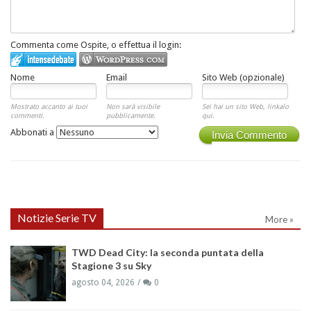
Commenta come Ospite, o effettua il login:
Nome
Email
Sito Web (opzionale)
Mostrato accanto ai tuoi
Non sarà visibile
Sei hai un sito Web, linkalo
commenti.
pubblicamente.
qui.
Abbonati a
Invia Commento
Notizie Serie TV
More »
TWD Dead City: la seconda puntata della
Stagione 3 su Sky
agosto 04, 2026
0