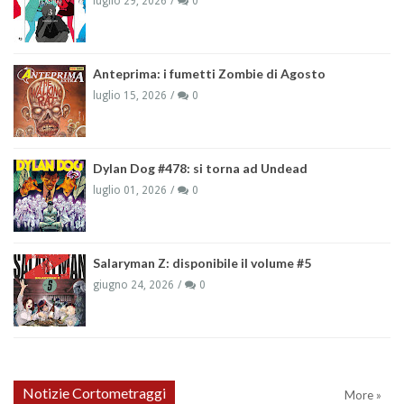
luglio 29, 2026
0
Anteprima: i fumetti Zombie di Agosto
luglio 15, 2026
0
Dylan Dog #478: si torna ad Undead
luglio 01, 2026
0
Salaryman Z: disponibile il volume #5
giugno 24, 2026
0
Notizie Cortometraggi
More »