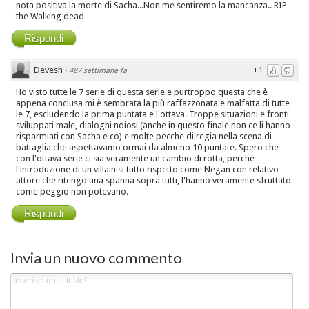
nota positiva la morte di Sacha...Non me sentiremo la mancanza.. RIP
the Walking dead
Rispondi
Devesh
+1
·
487 settimane fa
Ho visto tutte le 7 serie di questa serie e purtroppo questa che è
appena conclusa mi è sembrata la più raffazzonata e malfatta di tutte
le 7, escludendo la prima puntata e l'ottava. Troppe situazioni e fronti
sviluppati male, dialoghi noiosi (anche in questo finale non ce li hanno
risparmiati con Sacha e co) e molte pecche di regia nella scena di
battaglia che aspettavamo ormai da almeno 10 puntate. Spero che
con l'ottava serie ci sia veramente un cambio di rotta, perchè
l'introduzione di un villain si tutto rispetto come Negan con relativo
attore che ritengo una spanna sopra tutti, l'hanno veramente sfruttato
come peggio non potevano.
Rispondi
Invia un nuovo commento