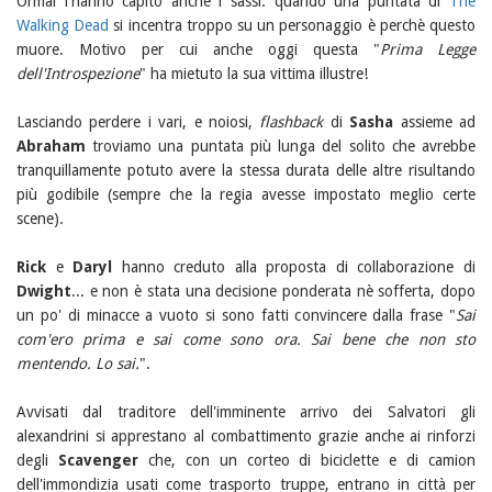
Ormai l'hanno capito anche i sassi: quando una puntata di
The
Walking Dead
si incentra troppo su un personaggio è perchè questo
muore. Motivo per cui anche oggi questa "
Prima Legge
dell'Introspezione
" ha mietuto la sua vittima illustre!
Lasciando perdere i vari, e noiosi,
flashback
di
Sasha
assieme ad
Abraham
troviamo una puntata più lunga del solito che avrebbe
tranquillamente potuto avere la stessa durata delle altre risultando
più godibile (sempre che la regia avesse impostato meglio certe
scene).
Rick
e
Daryl
hanno creduto alla proposta di collaborazione di
Dwight
... e non è stata una decisione ponderata nè sofferta, dopo
un po' di minacce a vuoto si sono fatti convincere dalla frase "
Sai
com'ero prima e sai come sono ora. Sai bene che non sto
mentendo. Lo sai.
".
Avvisati dal traditore dell'imminente arrivo dei Salvatori gli
alexandrini si apprestano al combattimento grazie anche ai rinforzi
degli
Scavenger
che, con un corteo di biciclette e di camion
dell'immondizia usati come trasporto truppe, entrano in città per