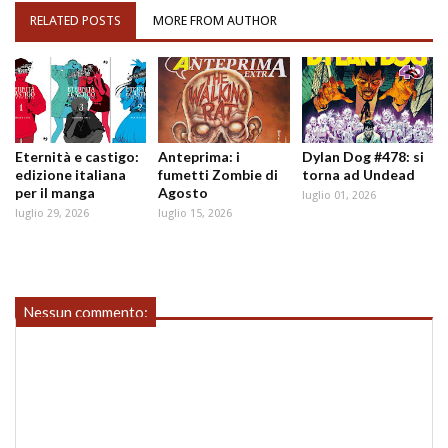
RELATED POSTS
MORE FROM AUTHOR
Eternità e castigo:
Anteprima: i
Dylan Dog #478: si
edizione italiana
fumetti Zombie di
torna ad Undead
per il manga
Agosto
luglio 01, 2026
luglio 29, 2026
luglio 15, 2026
Nessun commento: