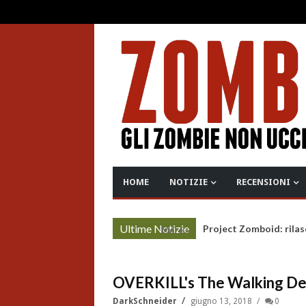
HOME
NOTIZIE
RECENSIONI
Ultime Notizie
Project Zomboid: rilas
More »
OVERKILL's The Walking Dead:
DarkSchneider
giugno 13, 2018
0