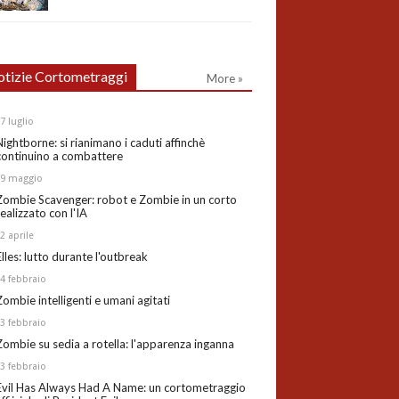
tizie Cortometraggi
More »
27
luglio
Nightborne: si rianimano i caduti affinchè
continuino a combattere
19
maggio
Zombie Scavenger: robot e Zombie in un corto
realizzato con l'IA
02
aprile
Elles: lutto durante l'outbreak
24
febbraio
Zombie intelligenti e umani agitati
13
febbraio
Zombie su sedia a rotella: l'apparenza inganna
03
febbraio
Evil Has Always Had A Name: un cortometraggio