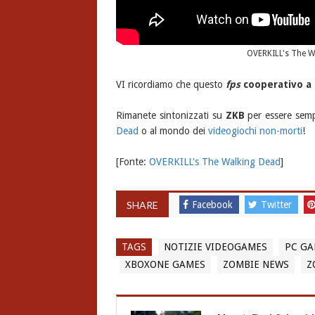
OVERKILL's The W
VI ricordiamo che questo
fps
cooperativo a 
Rimanete sintonizzati su
ZKB
per essere sempr
Dead
o al mondo dei
videogiochi non-morti
!
[Fonte:
OVERKILL's The Walking Dead
]
SHARE
Facebook
Twitter
TAGS
NOTIZIE VIDEOGAMES
PC GA
XBOXONE GAMES
ZOMBIE NEWS
Z