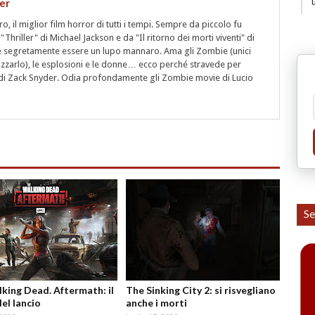
er
 il miglior film horror di tutti i tempi. Sempre da piccolo fu
"Thriller" di Michael Jackson e da "Il ritorno dei morti viventi" di
segretamente essere un lupo mannaro. Ama gli Zombie (unici
rizzarlo), le esplosioni e le donne… ecco perché stravede per
i" di Zack Snyder. Odia profondamente gli Zombie movie di Lucio
Se
king Dead. Aftermath: il
The Sinking City 2: si risvegliano
del lancio
anche i morti