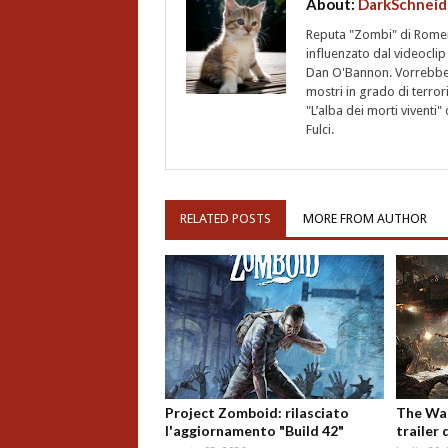
About:
DarkSchneid
Reputa "Zombi" di Romero,
influenzato dal videoclip 
Dan O'Bannon. Vorrebbe 
mostri in grado di terro
"L’alba dei morti vivent
Fulci.
RELATED POSTS
MORE FROM AUTHOR
Project Zomboid: rilasciato
The Wal
l'aggiornamento "Build 42"
trailer 