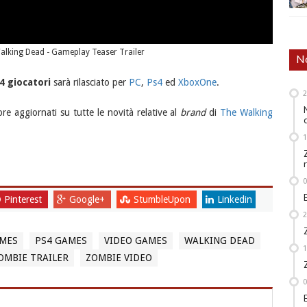
alking Dead - Gameplay Teaser Trailer
No
4 giocatori
sarà rilasciato per
PC
,
Ps4
ed
XboxOne
.
e aggiornati su tutte le novità relative al
brand
di
The Walking
Pinterest
Google+
StumbleUpon
Linkedin
MES
PS4 GAMES
VIDEO GAMES
WALKING DEAD
OMBIE TRAILER
ZOMBIE VIDEO