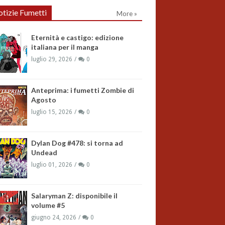
tizie Fumetti
More »
Eternità e castigo: edizione
italiana per il manga
luglio 29, 2026
0
Anteprima: i fumetti Zombie di
Agosto
luglio 15, 2026
0
Dylan Dog #478: si torna ad
Undead
luglio 01, 2026
0
Salaryman Z: disponibile il
volume #5
giugno 24, 2026
0