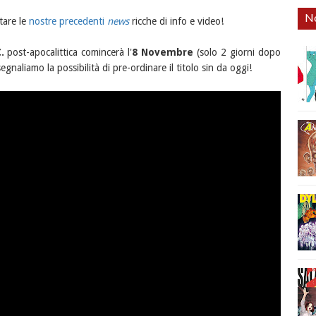
No
tare le
nostre precedenti
news
ricche di info e video!
.
post-apocalittica comincerà l'
8 Novembre
(solo 2 giorni dopo
segnaliamo la possibilità di pre-ordinare il titolo sin da oggi!