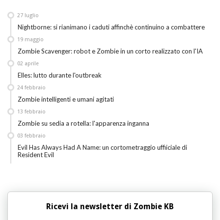
27
luglio
Nightborne: si rianimano i caduti affinchè continuino a combattere
19
maggio
Zombie Scavenger: robot e Zombie in un corto realizzato con l'IA
02
aprile
Elles: lutto durante l'outbreak
24
febbraio
Zombie intelligenti e umani agitati
13
febbraio
Zombie su sedia a rotella: l'apparenza inganna
03
febbraio
Evil Has Always Had A Name: un cortometraggio uffiiciale di
Resident Evil
Ricevi la newsletter di Zombie KB