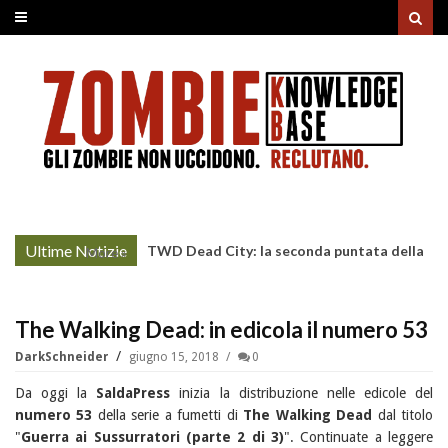
Ultime Notizie
TWD Dead City: la seconda puntata della
More »
Stagione 3 su Sky
The Walking Dead: in edicola il numero 53
DarkSchneider
giugno 15, 2018
0
Da oggi la
SaldaPress
inizia la distribuzione nelle edicole del
numero 53
della serie a fumetti di
The Walking Dead
dal titolo
"
Guerra ai Sussurratori (parte 2 di 3)
". Continuate a leggere