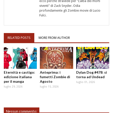
ecco perché stravede per "L’alba dei morti
viventi" di Zack Snyder. Odia
profondamente gli Zombie movie di Lucio
Fulci.
RELATED POSTS
MORE FROM AUTHOR
Eternità e castigo:
Anteprima: i
Dylan Dog #478: si
edizione italiana
fumetti Zombie di
torna ad Undead
per il manga
Agosto
luglio 01, 2026
luglio 29, 2026
luglio 15, 2026
Nessun commento: