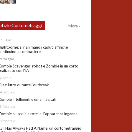
tizie Cortometraggi
More »
27
luglio
Nightborne: si rianimano i caduti affinchè
continuino a combattere
19
maggio
Zombie Scavenger: robot e Zombie in un corto
realizzato con l'IA
02
aprile
Elles: lutto durante l'outbreak
24
febbraio
Zombie intelligenti e umani agitati
13
febbraio
Zombie su sedia a rotella: l'apparenza inganna
03
febbraio
Evil Has Always Had A Name: un cortometraggio