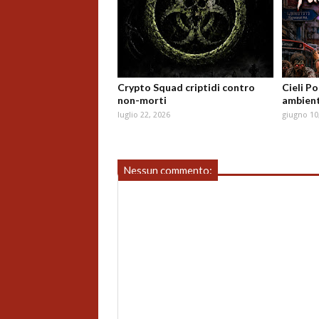
Crypto Squad criptidi contro
Cieli P
non-morti
ambient
luglio 22, 2026
giugno 10
Nessun commento: