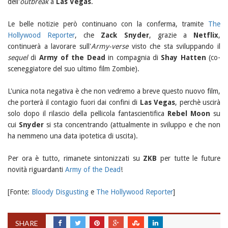
dell'
outbreak
a
Las Vegas
.
Le belle notizie però continuano con la conferma, tramite
The
Hollywood Reporter
, che
Zack Snyder
, grazie a
Netflix
,
continuerà a lavorare sull'
Army-verse
visto che sta sviluppando il
sequel
di
Army of the Dead
in compagnia di
Shay Hatten
(co-
sceneggiatore del suo ultimo film Zombie).
L'unica nota negativa è che non vedremo a breve questo nuovo film,
che porterà il contagio fuori dai confini di
Las Vegas
, perchè uscirà
solo dopo il rilascio della pellicola fantascientifica
Rebel Moon
su
cui
Snyder
si sta concentrando (attualmente in sviluppo e che non
ha nemmeno una data ipotetica di uscita).
Per ora è tutto, rimanete sintonizzati su
ZKB
per tutte le future
novità riguardanti
Army of the Dead
!
[Fonte:
Bloody Disgusting
e
The Hollywood Reporter
]
SHARE