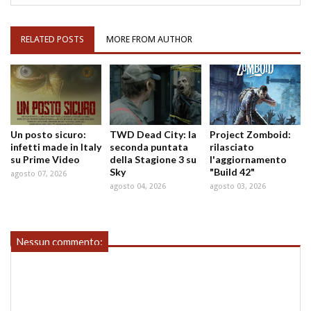
RELATED POSTS
MORE FROM AUTHOR
Un posto sicuro:
TWD Dead City: la
Project Zomboid:
infetti made in Italy
seconda puntata
rilasciato
su Prime Video
della Stagione 3 su
l'aggiornamento
Sky
"Build 42"
agosto 07, 2026
agosto 04, 2026
agosto 03, 2026
Nessun commento: