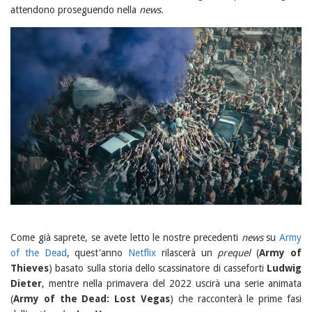
attendono proseguendo nella
news
.
Come già saprete, se avete letto le nostre precedenti
news
su
Army
of the Dead
, quest'anno
Netflix
rilascerà un
prequel
(
Army of
Thieves
) basato sulla storia dello scassinatore di casseforti
Ludwig
Dieter
, mentre nella primavera del 2022 uscirà una serie animata
(
Army of the Dead: Lost Vegas
) che racconterà le prime fasi