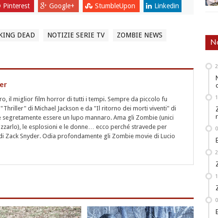
Pinterest
Google+
StumbleUpon
Linkedin
KING DEAD
NOTIZIE SERIE TV
ZOMBIE NEWS
No
er
 il miglior film horror di tutti i tempi. Sempre da piccolo fu
"Thriller" di Michael Jackson e da "Il ritorno dei morti viventi" di
segretamente essere un lupo mannaro. Ama gli Zombie (unici
rizzarlo), le esplosioni e le donne… ecco perché stravede per
i" di Zack Snyder. Odia profondamente gli Zombie movie di Lucio