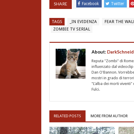
SHARE
Facebook
Twitter
TAGS
_IN EVIDENZA
FEAR THE WAL
ZOMBIE TV SERIAL
About:
DarkSchneid
Reputa "Zombi" di Romero,
influenzato dal videoclip 
Dan O'Bannon. Vorrebbe 
mostri in grado di terro
"L’alba dei morti vivent
Fulci.
RELATED POSTS
MORE FROM AUTHOR