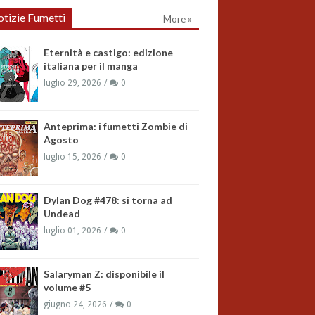
tizie Fumetti
More »
Eternità e castigo: edizione
italiana per il manga
luglio 29, 2026
0
Anteprima: i fumetti Zombie di
Agosto
luglio 15, 2026
0
Dylan Dog #478: si torna ad
Undead
luglio 01, 2026
0
Salaryman Z: disponibile il
volume #5
giugno 24, 2026
0