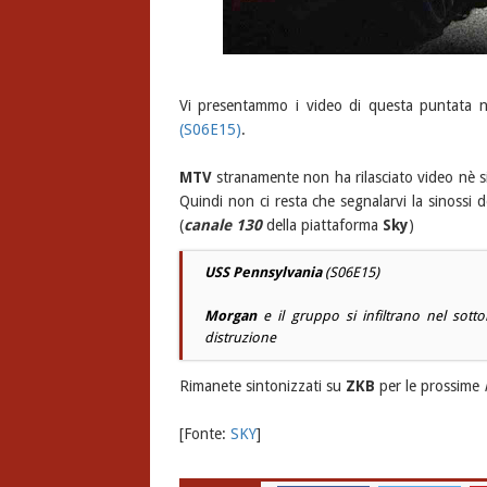
Vi presentammo i video di questa puntata 
(S06E15)
.
MTV
stranamente non ha rilasciato video nè si
Quindi non ci resta che segnalarvi la sinossi
(
canale 130
della piattaforma
Sky
)
USS Pennsylvania
(S06E15)
Morgan
e il gruppo si infiltrano nel sot
distruzione
Rimanete sintonizzati su
ZKB
per le prossime
[Fonte:
SKY
]