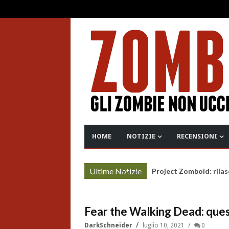
HOME
NOTIZIE
RECENSIONI
Ultime Notizie
Project Zomboid: rilas
More »
Fear the Walking Dead: quest
DarkSchneider
luglio 10, 2021
0