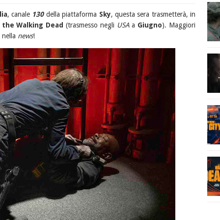
lia
, canale
130
della piattaforma
Sky
, questa sera trasmetterà, in
 the Walking Dead
(trasmesso negli
USA
a
Giugno
). Maggiori
 nella
news
!