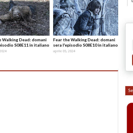
e Walking Dead: domani
Fear the Walking Dead: domani
pisodio S08E11 in italiano
sera l'episodio S08E10 in italiano
 2024
aprile 05, 2024
Se