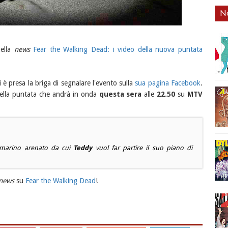
No
nella
news
Fear the Walking Dead: i video della nuova puntata
 è presa la briga di segnalare l'evento sulla
sua pagina Facebook
.
 della puntata che andrà in onda
questa sera
alle
22.50
su
MTV
tomarino arenato da cui
Teddy
vuol far partire il suo piano di
news
su
Fear the Walking Dead
!