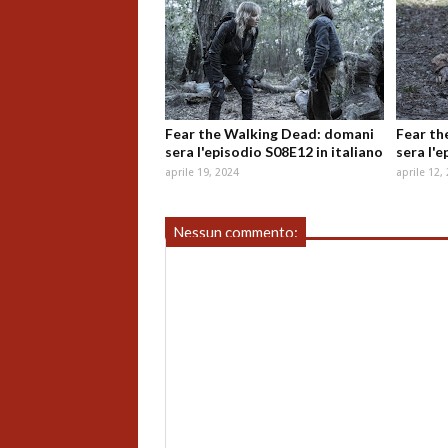
Fear the Walking Dead: domani
Fear th
sera l'episodio S08E12 in italiano
sera l'e
aprile 19, 2024
aprile 12,
Nessun commento: