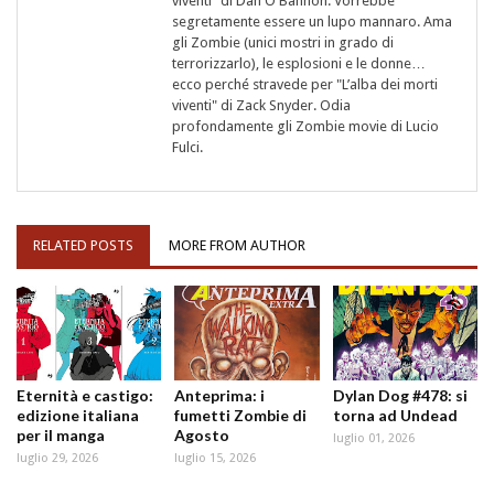
viventi" di Dan O'Bannon. Vorrebbe
segretamente essere un lupo mannaro. Ama
gli Zombie (unici mostri in grado di
terrorizzarlo), le esplosioni e le donne…
ecco perché stravede per "L’alba dei morti
viventi" di Zack Snyder. Odia
profondamente gli Zombie movie di Lucio
Fulci.
RELATED POSTS
MORE FROM AUTHOR
Eternità e castigo:
Anteprima: i
Dylan Dog #478: si
edizione italiana
fumetti Zombie di
torna ad Undead
per il manga
Agosto
luglio 01, 2026
luglio 29, 2026
luglio 15, 2026