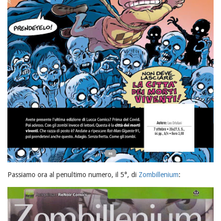
Passiamo ora al penultimo numero, il 5°, di
Zombillenium
: