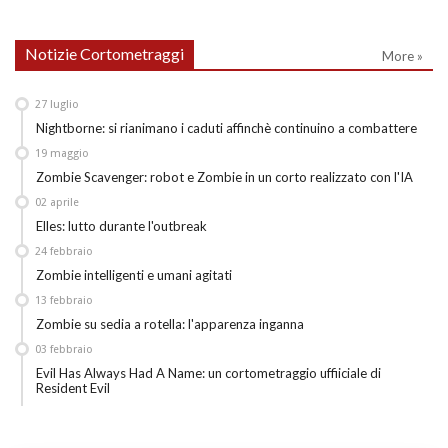
Notizie Cortometraggi
More »
27
luglio
Nightborne: si rianimano i caduti affinchè continuino a combattere
19
maggio
Zombie Scavenger: robot e Zombie in un corto realizzato con l'IA
02
aprile
Elles: lutto durante l'outbreak
24
febbraio
Zombie intelligenti e umani agitati
13
febbraio
Zombie su sedia a rotella: l'apparenza inganna
03
febbraio
Evil Has Always Had A Name: un cortometraggio uffiiciale di
Resident Evil