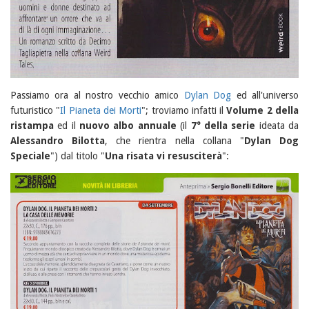
Passiamo ora al nostro vecchio amico
Dylan Dog
ed all'universo
futuristico "
Il Pianeta dei Morti
"; troviamo infatti il
Volume 2 della
ristampa
ed il
nuovo albo annuale
(il
7° della serie
ideata da
Alessandro Bilotta
, che rientra nella collana "
Dylan Dog
Speciale
") dal titolo "
Una risata vi resusciterà
":