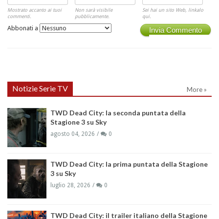
Mostrato accanto ai tuoi
Non sarà visibile
Sei hai un sito Web, linkalo
commenti.
pubblicamente.
qui.
Abbonati a
Invia Commento
Notizie Serie TV
More »
TWD Dead City: la seconda puntata della
Stagione 3 su Sky
agosto 04, 2026
0
TWD Dead City: la prima puntata della Stagione
3 su Sky
luglio 28, 2026
0
TWD Dead City: il trailer italiano della Stagione