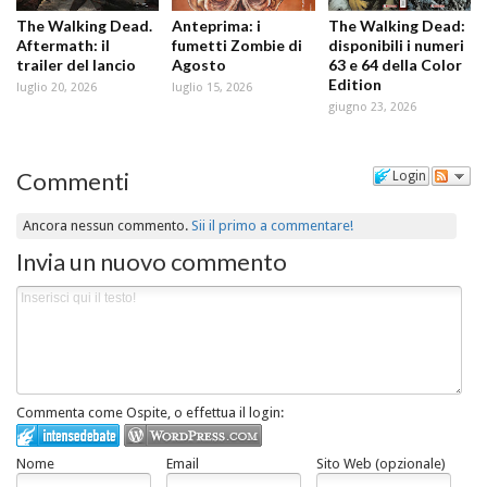
The Walking Dead.
Anteprima: i
The Walking Dead:
Aftermath: il
fumetti Zombie di
disponibili i numeri
trailer del lancio
Agosto
63 e 64 della Color
Edition
luglio 20, 2026
luglio 15, 2026
giugno 23, 2026
Commenti
Login
Ancora nessun commento.
Sii il primo a commentare!
Invia un nuovo commento
Commenta come Ospite, o effettua il login:
Nome
Email
Sito Web (opzionale)