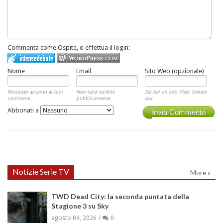
Commenta come Ospite, o effettua il login:
Nome
Email
Sito Web (opzionale)
Mostrato accanto ai tuoi
Non sarà visibile
Sei hai un sito Web, linkalo
commenti.
pubblicamente.
qui.
Abbonati a
Invia Commento
Notizie Serie TV
More »
TWD Dead City: la seconda puntata della
Stagione 3 su Sky
agosto 04, 2026
0