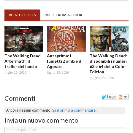
RELATED POSTS
MORE FROM AUTHOR
The Walking Dead.
Anteprima: i
The Walking Dead:
Aftermath: il
fumetti Zombie di
disponibili i numeri
trailer del lancio
Agosto
63 e 64 della Color
Edition
luglio 20, 2026
luglio 15, 2026
giugno 23, 2026
Commenti
Login
Ancora nessun commento.
Sii il primo a commentare!
Invia un nuovo commento