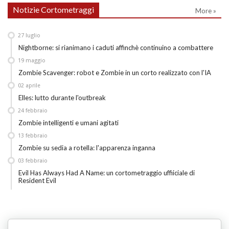
Notizie Cortometraggi
More »
27
luglio
Nightborne: si rianimano i caduti affinchè continuino a combattere
19
maggio
Zombie Scavenger: robot e Zombie in un corto realizzato con l'IA
02
aprile
Elles: lutto durante l'outbreak
24
febbraio
Zombie intelligenti e umani agitati
13
febbraio
Zombie su sedia a rotella: l'apparenza inganna
03
febbraio
Evil Has Always Had A Name: un cortometraggio uffiiciale di
Resident Evil