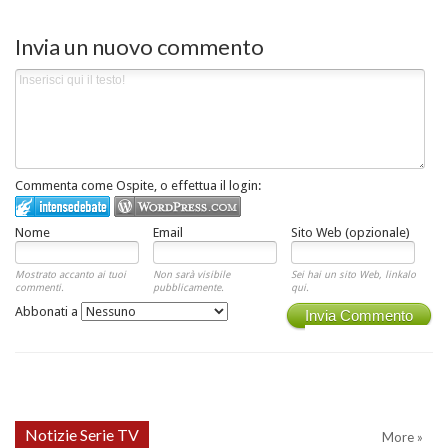
Invia un nuovo commento
Commenta come Ospite, o effettua il login:
Nome
Email
Sito Web (opzionale)
Mostrato accanto ai tuoi
Non sarà visibile
Sei hai un sito Web, linkalo
commenti.
pubblicamente.
qui.
Abbonati a
Invia Commento
Notizie Serie TV
More »