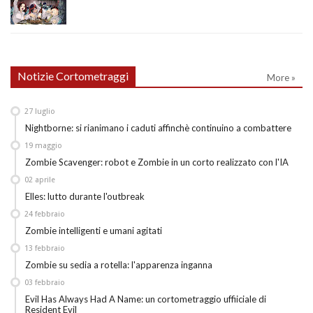
Notizie Cortometraggi
More »
27
luglio
Nightborne: si rianimano i caduti affinchè continuino a combattere
19
maggio
Zombie Scavenger: robot e Zombie in un corto realizzato con l'IA
02
aprile
Elles: lutto durante l'outbreak
24
febbraio
Zombie intelligenti e umani agitati
13
febbraio
Zombie su sedia a rotella: l'apparenza inganna
03
febbraio
Evil Has Always Had A Name: un cortometraggio uffiiciale di
Resident Evil