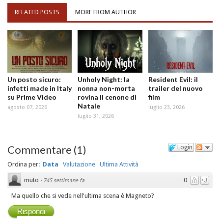
RELATED POSTS
MORE FROM AUTHOR
Un posto sicuro:
Unholy Night: la
Resident Evil: il
infetti made in Italy
nonna non-morta
trailer del nuovo
su Prime Video
rovina il cenone di
film
Natale
agosto 07, 2026
luglio 23, 2026
luglio 31, 2026
Commentare
(
1
)
Login
Ordina per:
Data
Valutazione
Ultima Attività
muto
0
·
745 settimane fa
Ma quello che si vede nell'ultima scena è Magneto?
Rispondi