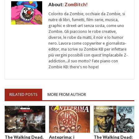
About:
ZomBitch!
Colorito da Zombie, occhiaie da Zombie, si
nutre di libri, fumetti, film-serie, musica,
graphic e street-art senza sosta, come uno
Zombie. Gli piacciono le robe creative,
diverse, le robe da matti, il noir e lo humor
nero. Lavora come copywriter e giornalista-
editor, ma scrive su Zombie KB per infettare
più vergini possibili con quest'implacabile Z-
addiction...il suo motto? Fate piano con
Zombie KB: there's no hope!
RELATED POSTS
MORE FROM AUTHOR
The Walking Dead.
Anteprima: i
The Walking Dead: