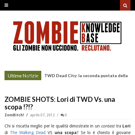
Ultime Notizie
TWD Dead City: la seconda puntata della
More »
Stagione 3 su Sky
ZOMBIE SHOTS: Lori di TWD Vs. una
scopa !?!?
ZomBitch!
aprile 07, 2012
0
Chi si riscatta meglio per le qualità dimostrate in un
contest
tra
Lori
di
The Walking Dead
VS
una scopa
? Se lo è chiesto il giovane