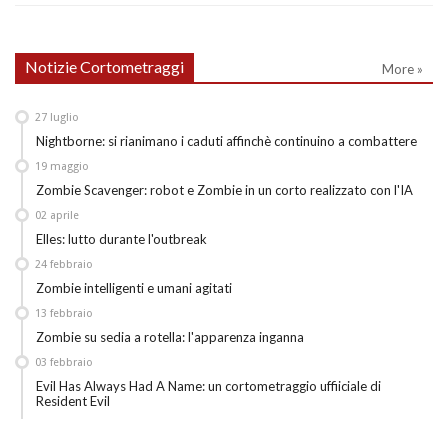
Notizie Cortometraggi
More »
27
luglio
Nightborne: si rianimano i caduti affinchè continuino a combattere
19
maggio
Zombie Scavenger: robot e Zombie in un corto realizzato con l'IA
02
aprile
Elles: lutto durante l'outbreak
24
febbraio
Zombie intelligenti e umani agitati
13
febbraio
Zombie su sedia a rotella: l'apparenza inganna
03
febbraio
Evil Has Always Had A Name: un cortometraggio uffiiciale di
Resident Evil