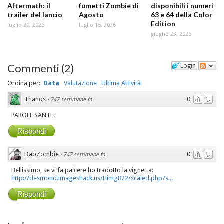
Aftermath: il
fumetti Zombie di
disponibili i numeri
trailer del lancio
Agosto
63 e 64 della Color
Edition
luglio 20, 2026
luglio 15, 2026
giugno 23, 2026
Commenti
(
2
)
Login
Ordina per:
Data
Valutazione
Ultima Attività
Thanos
0
·
747 settimane fa
PAROLE SANTE!
Rispondi
DabZombie
0
·
747 settimane fa
Bellissimo, se vi fa paicere ho tradotto la vignetta:
http://desmond.imageshack.us/Himg822/scaled.php?s...
Rispondi