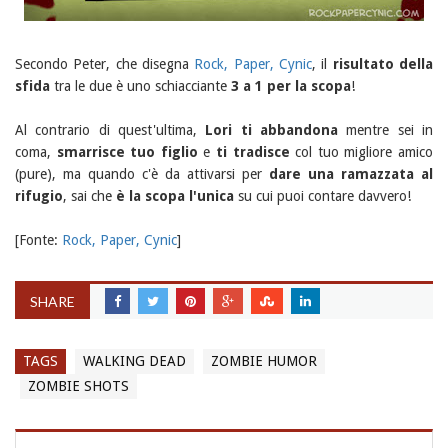
Secondo Peter, che disegna
Rock, Paper, Cynic
, il
risultato della
sfida
tra le due è uno schiacciante
3 a 1 per la scopa
!
Al contrario di quest'ultima,
Lori ti abbandona
mentre sei in
coma,
smarrisce tuo figlio
e
ti tradisce
col tuo migliore amico
(pure), ma quando c'è da attivarsi per
dare una ramazzata al
rifugio
, sai che
è la scopa l'unica
su cui puoi contare davvero!
[Fonte:
Rock, Paper, Cynic
]
SHARE
TAGS
WALKING DEAD
ZOMBIE HUMOR
ZOMBIE SHOTS