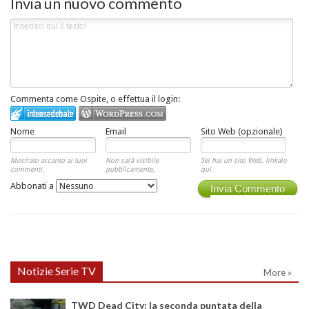
Invia un nuovo commento
Commenta come Ospite, o effettua il login:
Nome
Email
Sito Web (opzionale)
Mostrato accanto ai tuoi
Non sarà visibile
Sei hai un sito Web, linkalo
commenti.
pubblicamente.
qui.
Abbonati a
Invia Commento
Notizie Serie TV
More »
TWD Dead City: la seconda puntata della