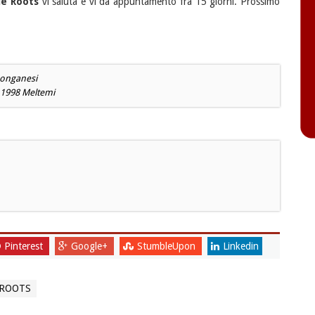
e Roots
vi saluta e vi da appuntamento fra 15 giorni. Prossimo
Longanesi
, 1998 Meltemi
Pinterest
Google+
StumbleUpon
Linkedin
 ROOTS