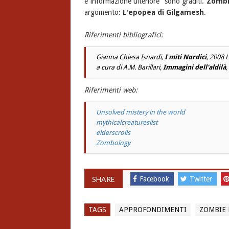
e informazione ulteriore sono graditi.
Zombi
argomento:
L'epopea di Gilgamesh
.
Riferimenti bibliografici:
Gianna Chiesa Isnardi,
I miti Nordici
, 2008 
a cura di A.M. Barillari,
Immagini dell'aldilà
Riferimenti
web:
Unsolved mistery in the world
mythicalcreatureslist
elderscrolls
Zombology
SHARE
Facebook
Twitter
TAGS
APPROFONDIMENTI
ZOMBIE