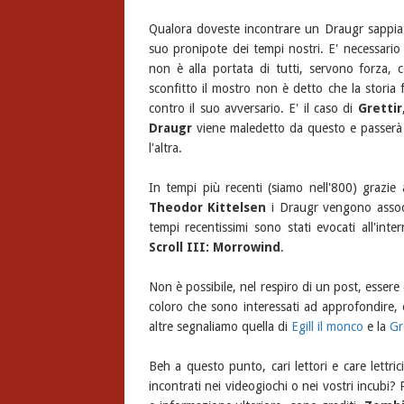
Qualora doveste incontrare un Draugr sappiate
suo pronipote dei tempi nostri. E' necessario 
non è alla portata di tutti, servono forza, 
sconfitto il mostro non è detto che la storia fi
contro il suo avversario. E' il caso di
Grettir
Draugr
viene maledetto da questo e passerà u
l'altra.
In tempi più recenti (siamo nell'800) grazie 
Theodor Kittelsen
i Draugr vengono associ
tempi recentissimi sono stati evocati all'int
Scroll III: Morrowind
.
Non è possibile, nel respiro di un post, essere 
coloro che sono interessati ad approfondire,
altre segnaliamo quella di
Egill il monco
e la
Gr
Beh a questo punto, cari lettori e care lettri
incontrati nei videogiochi o nei vostri incub