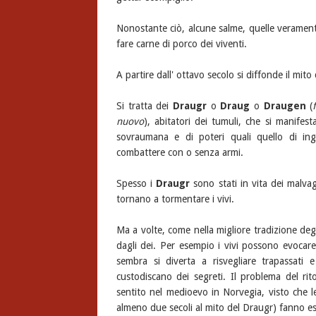
Nonostante ciò, alcune salme, quelle verament
fare carne di porco dei viventi.
A partire dall' ottavo secolo si diffonde il mito
Si tratta dei
Draugr
o
Draug
o
Draugen
(
nuovo
), abitatori dei tumuli, che si manife
sovraumana e di poteri quali quello di ingr
combattere con o senza armi.
Spesso i
Draugr
sono stati in vita dei malvagi
tornano a tormentare i vivi.
Ma a volte, come nella migliore tradizione deg
dagli dei. Per esempio i vivi possono evoca
sembra si diverta a risvegliare trapassati e
custodiscano dei segreti. Il problema del ri
sentito nel medioevo in Norvegia, visto che l
almeno due secoli al mito del Draugr) fanno espre