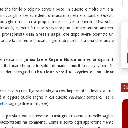
 che ferirlo o colpirlo serve a poco, in questo è molto simile al
mozzargli la testa, arderlo o ricacciarlo nella sua tomba. Questo
coraggio e una certa propensione alle gesta eroiche. Una volta
nisca li, si, perchè il morto vivente può lanciare terribili anatemi
, protagonista della
Grettis saga
, che dopo avere sconfitto un
na vita d'inferno (scusate il gioco di parole) tra una sfortuna e
ai racconti di
Jonas Lie
e
Regine Nordmann
ed ai dipinti di
ati al mare in quanto spiriti di marinai morti in navigazione. In
erno dei videogiochi
The Elder Scroll V: Skyrim
e
The Elder
Se
esaustivi su una figura mitologica così importante. L'invito, a tutti
 è a leggere quelle saghe in cui questo
revenant
compare. Tra le
ettis saga
(online in Inglese).
ci la parola a voi. Conoscete i
Draugr
? Li avete letti nelle saghe,
i? Raccontatelo nei commenti. Come al solito ogni approfondimento