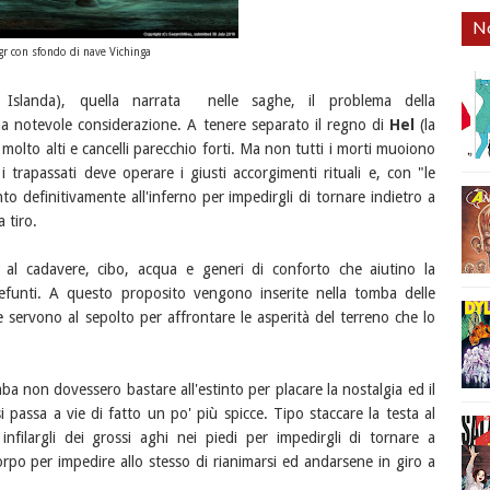
No
gr con sfondo di nave Vichinga
ù Islanda), quella narrata nelle saghe, il problema della
na notevole considerazione. A tenere separato il regno di
Hel
(la
i molto alti e cancelli parecchio forti. Ma non tutti i morti muoiono
 trapassati deve operare i giusti accorgimenti rituali e, con "le
nto definitivamente all'inferno per impedirgli di tornare indietro a
 tiro.
 al cadavere, cibo, acqua e generi di conforto che aiutino la
defunti. A questo proposito vengono inserite nella tomba delle
e servono al sepolto per affrontare le asperità del terreno che lo
ba non dovessero bastare all'estinto per placare la nostalgia ed il
i passa a vie di fatto un po' più spicce. Tipo staccare la testa al
 infilargli dei grossi aghi nei piedi per impedirgli di tornare a
po per impedire allo stesso di rianimarsi ed andarsene in giro a