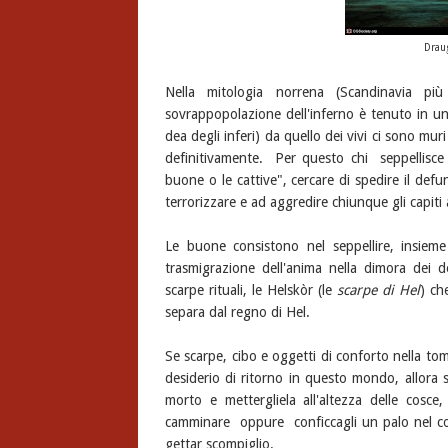
Drau
Nella mitologia norrena (Scandinavia pi
sovrappopolazione dell'inferno è tenuto in u
dea degli inferi) da quello dei vivi ci sono mur
definitivamente. Per questo chi seppellisce i
buone o le cattive", cercare di spedire il defu
terrorizzare e ad aggredire chiunque gli capiti a
Le buone consistono nel seppellire, insieme
trasmigrazione dell'anima nella dimora dei 
scarpe rituali, le Helskòr (le
scarpe di Hel
) ch
separa dal regno di Hel.
Se scarpe, cibo e oggetti di conforto nella tom
desiderio di ritorno in questo mondo, allora s
morto e mettergliela all'altezza delle cosce,
camminare oppure conficcagli un palo nel cor
gettar scompiglio.