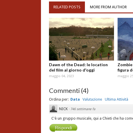
RELATED POSTS
MORE FROM AUTHOR
Dawn of the Dead: le location
Zombie 
del film al giorno d'oggi
figura 
maggio 04, 2023
maggio 25
Commenti
(
4
)
Ordina per:
Data
Valutazione
Ultima Attività
NICK
·
746 settimane fa
C'è un gruppo musicale, qui a Chieti che ha 
Rispondi