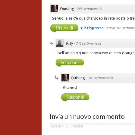
Quisling
·
746 settimane fa
Se vuoi e se c'è qualche video in rete postalo tra
Rispondi
2 risposta
·
attivo 746 settiman
susy
·
746 settimane fa
bell'articolo :) non conoscevo questo draugr
Rispondi
Quisling
·
746 settimane fa
Grazie :)
Rispondi
Invia un nuovo commento