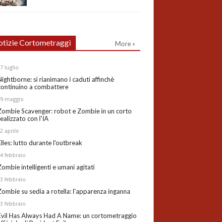
tizie Cortometraggi
More »
27
luglio
Nightborne: si rianimano i caduti affinchè
continuino a combattere
19
maggio
Zombie Scavenger: robot e Zombie in un corto
realizzato con l'IA
02
aprile
Elles: lutto durante l'outbreak
24
febbraio
Zombie intelligenti e umani agitati
13
febbraio
Zombie su sedia a rotella: l'apparenza inganna
03
febbraio
Evil Has Always Had A Name: un cortometraggio