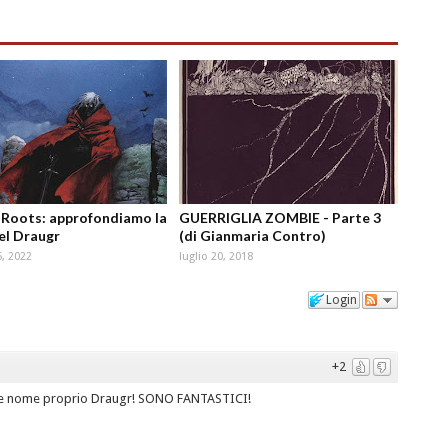
Roots: approfondiamo la
GUERRIGLIA ZOMBIE - Parte 3
del Draugr
(di Gianmaria Contro)
, 2022
luglio 20, 2018
Login
+2
come nome proprio Draugr! SONO FANTASTICI!