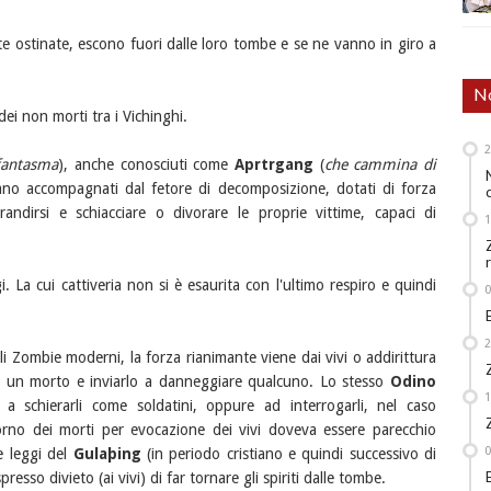
e ostinate, escono fuori dalle loro tombe e se ne vanno in giro a
No
 dei non morti tra i Vichinghi.
fantasma
), anche conosciuti come
Aprtrgang
(
che cammina di
stano accompagnati dal fetore di decomposizione, dotati di forza
andirsi e schiacciare o divorare le proprie vittime, capaci di
. La cui cattiveria non si è esaurita con l'ultimo respiro e quindi
li Zombie moderni, la forza rianimante viene dai vivi o addirittura
re un morto e inviarlo a danneggiare qualcuno. Lo stesso
Odino
 a schierarli come soldatini, oppure ad interrogarli, nel caso
torno dei morti per evocazione dei vivi doveva essere parecchio
e leggi del
Gulaþing
(in periodo cristiano e quindi successivo di
sso divieto (ai vivi) di far tornare gli spiriti dalle tombe.