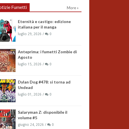
tizie Fumetti
More »
Eternità e castigo: edizione
italiana per il manga
luglio 29, 2026
0
Anteprima: i fumetti Zombie di
Agosto
luglio 15, 2026
0
Dylan Dog #478: si torna ad
Undead
luglio 01, 2026
0
Salaryman Z: disponibile il
volume #5
giugno 24, 2026
0