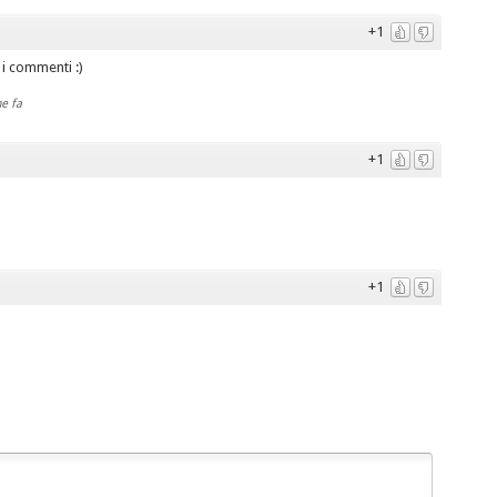
+1
 i commenti :)
e fa
+1
+1