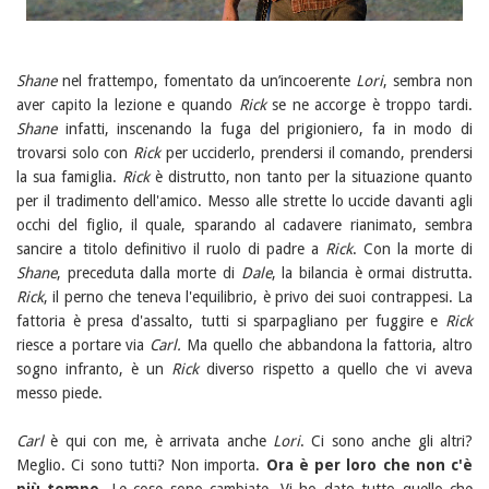
Shane
nel frattempo, fomentato da un’incoerente
Lori
, sembra non
aver capito la lezione e quando
Rick
se ne accorge è troppo tardi.
Shane
infatti, inscenando la fuga del prigioniero, fa in modo di
trovarsi solo con
Rick
per ucciderlo, prendersi il comando, prendersi
la sua famiglia.
Rick
è distrutto, non tanto per la situazione quanto
per il tradimento dell'amico. Messo alle strette lo uccide davanti agli
occhi del figlio, il quale, sparando al cadavere rianimato, sembra
sancire a titolo definitivo il ruolo di padre a
Rick
. Con la morte di
Shane
, preceduta dalla morte di
Dale
, la bilancia è ormai distrutta.
Rick
, il perno che teneva l'equilibrio, è privo dei suoi contrappesi. La
fattoria è presa d'assalto, tutti si sparpagliano per fuggire e
Rick
riesce a portare via
Carl.
Ma quello che abbandona la fattoria, altro
sogno infranto, è un
Rick
diverso rispetto a quello che vi aveva
messo piede.
Carl
è qui con me, è arrivata anche
Lori
. Ci sono anche gli altri?
Meglio. Ci sono tutti? Non importa.
Ora è per loro che non c'è