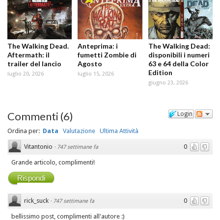
The Walking Dead.
Anteprima: i
The Walking Dead:
Aftermath: il
fumetti Zombie di
disponibili i numeri
trailer del lancio
Agosto
63 e 64 della Color
Edition
luglio 20, 2026
luglio 15, 2026
giugno 23, 2026
Commenti
(
6
)
Login
Ordina per:
Data
Valutazione
Ultima Attività
Vitantonio
0
·
747 settimane fa
Grande articolo, complimenti!
Rispondi
rick_suck
0
·
747 settimane fa
bellissimo post, complimenti all'autore :)