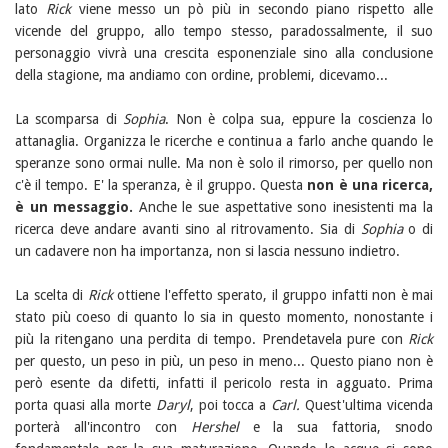
lato
Rick
viene messo un pò più in secondo piano rispetto alle
vicende del gruppo, allo tempo stesso, paradossalmente, il suo
personaggio vivrà una crescita esponenziale sino alla conclusione
della stagione, ma andiamo con ordine, problemi, dicevamo...
La scomparsa di
Sophia
. Non è colpa sua, eppure la coscienza lo
attanaglia. Organizza le ricerche e continua a farlo anche quando le
speranze sono ormai nulle. Ma non è solo il rimorso, per quello non
c'è il tempo. E' la speranza, è il gruppo. Questa
non è una ricerca,
è un messaggio.
Anche le sue aspettative sono inesistenti ma la
ricerca deve andare avanti sino al ritrovamento. Sia di
Sophia
o di
un cadavere non ha importanza, non si lascia nessuno indietro.
La scelta di
Rick
ottiene l'effetto sperato, il gruppo infatti non è mai
stato più coeso di quanto lo sia in questo momento, nonostante i
più la ritengano una perdita di tempo. Prendetavela pure con
Rick
per questo, un peso in più, un peso in meno... Questo piano non è
però esente da difetti, infatti il pericolo resta in agguato. Prima
porta quasi alla morte
Daryl
, poi tocca a
Carl.
Quest'ultima vicenda
porterà all'incontro con
Hershel
e la sua fattoria, snodo