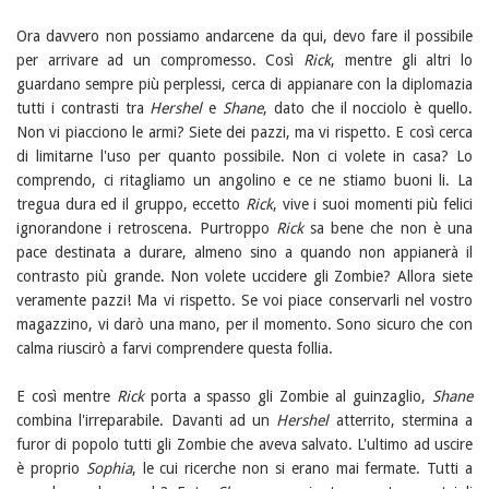
Ora davvero non possiamo andarcene da qui, devo fare il possibile
per arrivare ad un compromesso. Così
Rick
, mentre gli altri lo
guardano sempre più perplessi, cerca di appianare con la diplomazia
tutti i contrasti tra
Hershel
e
Shane
, dato che il nocciolo è quello.
Non vi piacciono le armi? Siete dei pazzi, ma vi rispetto. E così cerca
di limitarne l'uso per quanto possibile. Non ci volete in casa? Lo
comprendo, ci ritagliamo un angolino e ce ne stiamo buoni li. La
tregua dura ed il gruppo, eccetto
Rick
, vive i suoi momenti più felici
ignorandone i retroscena. Purtroppo
Rick
sa bene che non è una
pace destinata a durare, almeno sino a quando non appianerà il
contrasto più grande. Non volete uccidere gli Zombie? Allora siete
veramente pazzi! Ma vi rispetto. Se voi piace conservarli nel vostro
magazzino, vi darò una mano, per il momento. Sono sicuro che con
calma riuscirò a farvi comprendere questa follia.
E così mentre
Rick
porta a spasso gli Zombie al guinzaglio,
Shane
combina l'irreparabile. Davanti ad un
Hershel
atterrito, stermina a
furor di popolo tutti gli Zombie che aveva salvato. L'ultimo ad uscire
è proprio
Sophia
, le cui ricerche non si erano mai fermate. Tutti a