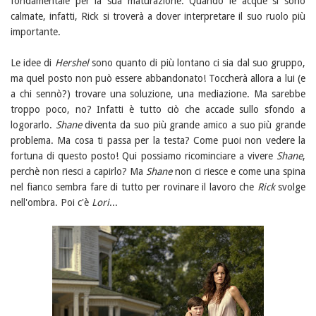
fondamentale per la sua maturazione. Quando le acque si sono
calmate, infatti, Rick si troverà a dover interpretare il suo ruolo più
importante.
Le idee di
Hershel
sono quanto di più lontano ci sia dal suo gruppo,
ma quel posto non può essere abbandonato! Toccherà allora a lui (e
a chi sennò?) trovare una soluzione, una mediazione. Ma sarebbe
troppo poco, no? Infatti è tutto ciò che accade sullo sfondo a
logorarlo.
Shane
diventa da suo più grande amico a suo più grande
problema. Ma cosa ti passa per la testa? Come puoi non vedere la
fortuna di questo posto! Qui possiamo ricominciare a vivere
Shane
,
perchè non riesci a capirlo? Ma
Shane
non ci riesce e come una spina
nel fianco sembra fare di tutto per rovinare il lavoro che
Rick
svolge
nell'ombra. Poi c'è
Lori
...