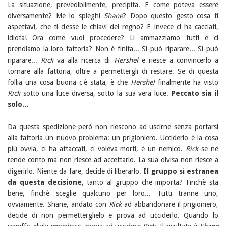
La situazione, prevedibilmente, precipita. E come poteva essere
diversamente? Me lo spieghi
Shane
? Dopo questo gesto cosa ti
aspettavi, che ti desse le chiavi del regno? E invece ci ha cacciati,
idiota! Ora come vuoi procedere? Li ammazziamo tutti e ci
prendiamo la loro fattoria? Non è finita... Si può riparare... Si può
riparare...
Rick
va alla ricerca di
Hershel
e riesce a convincerlo a
tornare alla fattoria, oltre a permettergli di restare. Se di questa
follia una cosa buona c'è stata, è che
Hershel
finalmente ha visto
Rick
sotto una luce diversa, sotto la sua vera luce.
Peccato sia il
solo...
Da questa spedizione però non riescono ad uscirne senza portarsi
alla fattoria un nuovo problema: un prigioniero. Ucciderlo è la cosa
più ovvia, ci ha attaccati, ci voleva morti, è un nemico.
Rick
se ne
rende conto ma non riesce ad accettarlo. La sua divisa non riesce a
digerirlo. Niente da fare, decide di liberarlo.
Il gruppo si estranea
da questa decisione
, tanto al gruppo che importa? Finchè sta
bene, finchè sceglie qualcuno per loro... Tutti tranne uno,
ovviamente. Shane, andato con
Rick
ad abbandonare il prigioniero,
decide di non permetterglielo e prova ad ucciderlo. Quando lo