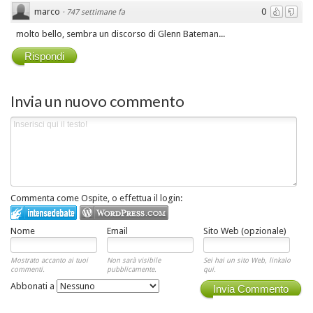
marco
0
·
747 settimane fa
molto bello, sembra un discorso di Glenn Bateman...
Rispondi
Invia un nuovo commento
Commenta come Ospite, o effettua il login:
Nome
Email
Sito Web (opzionale)
Mostrato accanto ai tuoi
Non sarà visibile
Sei hai un sito Web, linkalo
commenti.
pubblicamente.
qui.
Abbonati a
Invia Commento