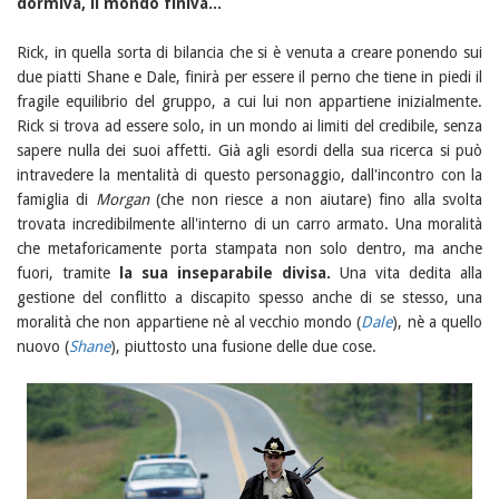
dormiva, il mondo finiva...
Rick, in quella sorta di bilancia che si è venuta a creare ponendo sui
due piatti Shane e Dale, finirà per essere il perno che tiene in piedi il
fragile equilibrio del gruppo, a cui lui non appartiene inizialmente.
Rick si trova ad essere solo, in un mondo ai limiti del credibile, senza
sapere nulla dei suoi affetti. Già agli esordi della sua ricerca si può
intravedere la mentalità di questo personaggio, dall'incontro con la
famiglia di
Morgan
(che non riesce a non aiutare) fino alla svolta
trovata incredibilmente all'interno di un carro armato. Una moralità
che metaforicamente porta stampata non solo dentro, ma anche
fuori, tramite
la sua inseparabile divisa.
Una vita dedita alla
gestione del conflitto a discapito spesso anche di se stesso, una
moralità che non appartiene nè al vecchio mondo (
Dale
), nè a quello
nuovo (
Shane
), piuttosto una fusione delle due cose.