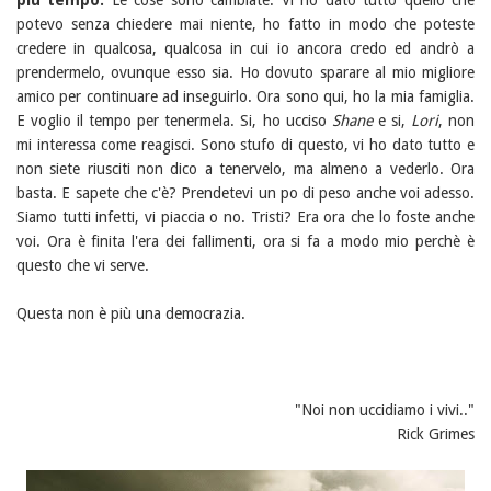
più tempo.
Le cose sono cambiate. Vi ho dato tutto quello che
potevo senza chiedere mai niente, ho fatto in modo che poteste
credere in qualcosa, qualcosa in cui io ancora credo ed andrò a
prendermelo, ovunque esso sia. Ho dovuto sparare al mio migliore
amico per continuare ad inseguirlo. Ora sono qui, ho la mia famiglia.
E voglio il tempo per tenermela. Si, ho ucciso
Shane
e si,
Lori
, non
mi interessa come reagisci. Sono stufo di questo, vi ho dato tutto e
non siete riusciti non dico a tenervelo, ma almeno a vederlo. Ora
basta. E sapete che c'è? Prendetevi un po di peso anche voi adesso.
Siamo tutti infetti, vi piaccia o no. Tristi? Era ora che lo foste anche
voi. Ora è finita l'era dei fallimenti, ora si fa a modo mio perchè è
questo che vi serve.
Questa non è più una democrazia.
"Noi non uccidiamo i vivi.."
Rick Grimes