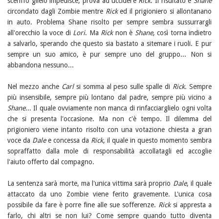
sceriffo glielo impedisce, prova ad uccidere
Rick
. Il risultato è
Shane
circondato dagli Zombie mentre
Rick
ed il prigioniero si allontanano
in auto. Problema Shane risolto per sempre sembra sussurrargli
all'orecchio la voce di
Lori
. Ma
Rick
non è
Shane
, così torna indietro
a salvarlo, sperando che questo sia bastato a sitemare i ruoli. E pur
sempre un suo amico, è pur sempre uno del gruppo... Non si
abbandona nessuno...
Nel mezzo anche
Carl
si somma al peso sulle spalle di
Rick
. Sempre
più insensibile, sempre più lontano dal padre, sempre più vicino a
Shane
... Il quale ovviamente non manca di rinfacciarglielo ogni volta
che si presenta l'occasione. Ma non c'è tempo. Il dilemma del
prigioniero viene intanto risolto con una votazione chiesta a gran
voce da
Dale
e concessa da
Rick
, il quale in questo momento sembra
sopraffatto dalla mole di responsabilità accollatagli ed accoglie
l'aiuto offerto dal compagno.
La sentenza sarà morte, ma l'unica vittima sarà proprio
Dale
, il quale
attaccato da uno Zombie viene ferito gravemente. L'unica cosa
possibile da fare è porre fine alle sue sofferenze.
Rick
si appresta a
farlo, chi altri se non lui? Come sempre quando tutto diventa