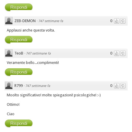
Rispondi
ZEB-DEMON
0
·
747 settimane fa
Applausi anche questa volta.
Rispondi
TeoB
0
·
747 settimane fa
Veramente bello...complimenti!
Rispondi
R799
0
·
747 settimane fa
Moolto significativo! molte spiegazioni! psicologiche! :-)
Ottimo!
Ciao
Rispondi