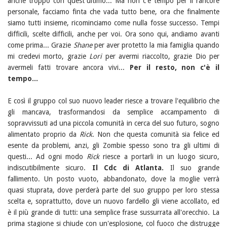
anche troppo con quest'ultimo... Ma non c'è tempo per il rancore
personale, facciamo finta che vada tutto bene, ora che finalmente
siamo tutti insieme, ricominciamo come nulla fosse successo. Tempi
difficili, scelte difficili, anche per voi. Ora sono qui, andiamo avanti
come prima... Grazie
Shane
per aver protetto la mia famiglia quando
mi credevi morto, grazie
Lori
per avermi riaccolto, grazie Dio per
avermeli fatti trovare ancora vivi...
Per il resto, non c'è il
tempo...
E così il gruppo col suo nuovo leader riesce a trovare l'equilibrio che
gli mancava, trasformandosi da semplice accampamento di
sopravvissuti ad una piccola comunità in cerca del suo futuro, sogno
alimentato proprio da
Rick
. Non che questa comunità sia felice ed
esente da problemi, anzi, gli Zombie spesso sono tra gli ultimi di
questi... Ad ogni modo
Rick
riesce a portarli in un luogo sicuro,
indiscutibilmente sicuro.
Il Cdc di Atlanta.
Il suo grande
fallimento. Un posto vuoto, abbandonato, dove la moglie verrà
quasi stuprata, dove perderà parte del suo gruppo per loro stessa
scelta e, soprattutto, dove un nuovo fardello gli viene accollato, ed
è il più grande di tutti: una semplice frase sussurrata all'orecchio. La
prima stagione si chiude con un'esplosione, col fuoco che distrugge